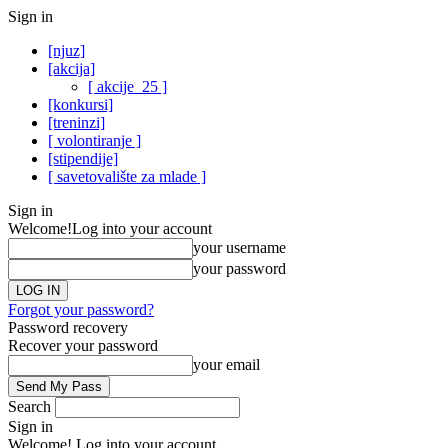
Sign in
[njuz]
[akcija]
[ akcije_25 ]
[konkursi]
[treninzi]
[ volontiranje ]
[stipendije]
[ savetovalište za mlade ]
Sign in
Welcome!
Log into your account
your username
your password
Forgot your password?
Password recovery
Recover your password
your email
Search
Sign in
Welcome! Log into your account