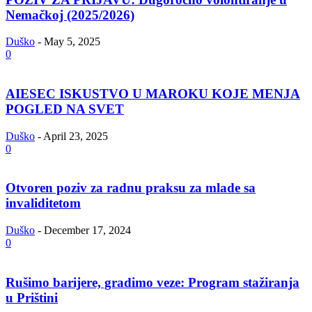
Nemačkoj (2025/2026)
Duško
-
May 5, 2025
0
AIESEC ISKUSTVO U MAROKU KOJE MENJA
POGLED NA SVET
Duško
-
April 23, 2025
0
Otvoren poziv za radnu praksu za mlade sa
invaliditetom
Duško
-
December 17, 2024
0
Rušimo barijere, gradimo veze: Program stažiranja
u Prištini