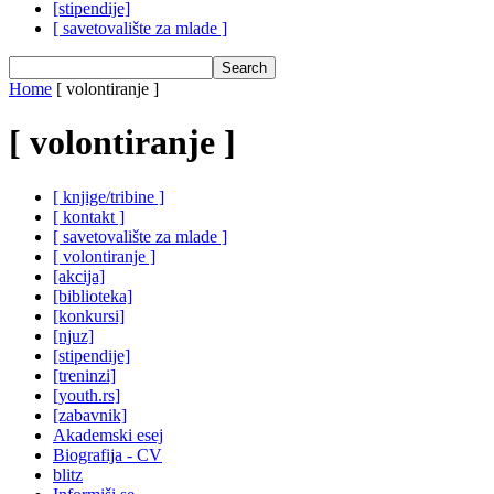
[stipendije]
[ savetovalište za mlade ]
Home
[ volontiranje ]
[ volontiranje ]
[ knjige/tribine ]
[ kontakt ]
[ savetovalište za mlade ]
[ volontiranje ]
[akcija]
[biblioteka]
[konkursi]
[njuz]
[stipendije]
[treninzi]
[youth.rs]
[zabavnik]
Akademski esej
Biografija - CV
blitz