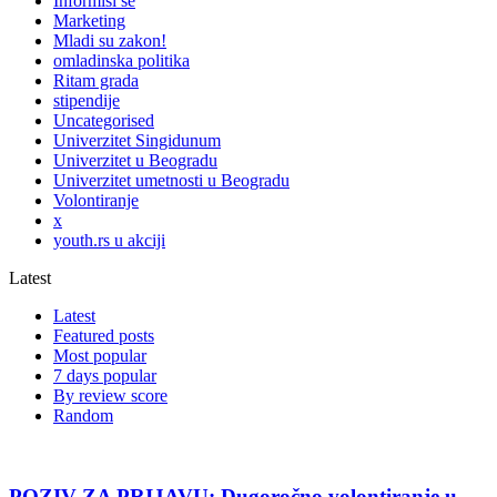
Informiši se
Marketing
Mladi su zakon!
omladinska politika
Ritam grada
stipendije
Uncategorised
Univerzitet Singidunum
Univerzitet u Beogradu
Univerzitet umetnosti u Beogradu
Volontiranje
x
youth.rs u akciji
Latest
Latest
Featured posts
Most popular
7 days popular
By review score
Random
POZIV ZA PRIJAVU: Dugoročno volontiranje u