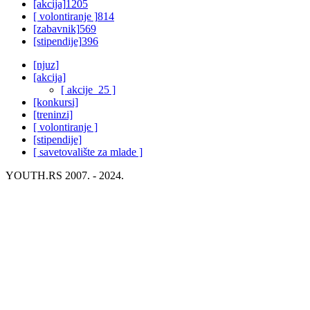
[akcija]
1205
[ volontiranje ]
814
[zabavnik]
569
[stipendije]
396
[njuz]
[akcija]
[ akcije_25 ]
[konkursi]
[treninzi]
[ volontiranje ]
[stipendije]
[ savetovalište za mlade ]
YOUTH.RS 2007. - 2024.