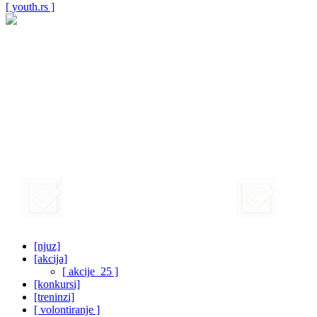
[ youth.rs ]
[njuz]
[akcija]
[ akcije_25 ]
[konkursi]
[treninzi]
[ volontiranje ]