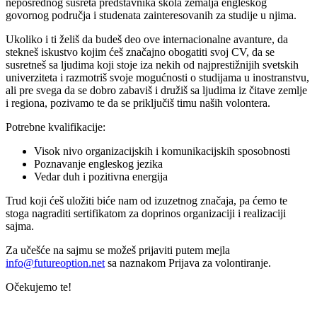
neposrednog susreta predstavnika škola zemalja engleskog
govornog područja i studenata zainteresovanih za studije u njima.
Ukoliko i ti želiš da budeš deo ove internacionalne avanture, da
stekneš iskustvo kojim ćeš značajno obogatiti svoj CV, da se
susretneš sa ljudima koji stoje iza nekih od najprestižnijih svetskih
univerziteta i razmotriš svoje mogućnosti o studijama u inostranstvu,
ali pre svega da se dobro zabaviš i družiš sa ljudima iz čitave zemlje
i regiona, pozivamo te da se priključiš timu naših volontera.
Potrebne kvalifikacije:
Visok nivo organizacijskih i komunikacijskih sposobnosti
Poznavanje engleskog jezika
Vedar duh i pozitivna energija
Trud koji ćeš uložiti biće nam od izuzetnog značaja, pa ćemo te
stoga nagraditi sertifikatom za doprinos organizaciji i realizaciji
sajma.
Za učešće na sajmu se možeš prijaviti putem mejla
info@futureoption.net
sa naznakom Prijava za volontiranje.
Očekujemo te!