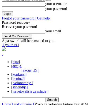
your username
your password
Forgot your password? Get help
Password recovery
Recover your password
your email
A password will be e-mailed to you.
[ youth.rs ]
[njuz]
[akcija]
[ akcije_25 ]
[konkursi]
[treninzi]
[ volontiranje ]
[stipendije]
[ savetovalište za mlade ]
Home
[ volontiranje ]
Poziv za volontere Future Fair 2024