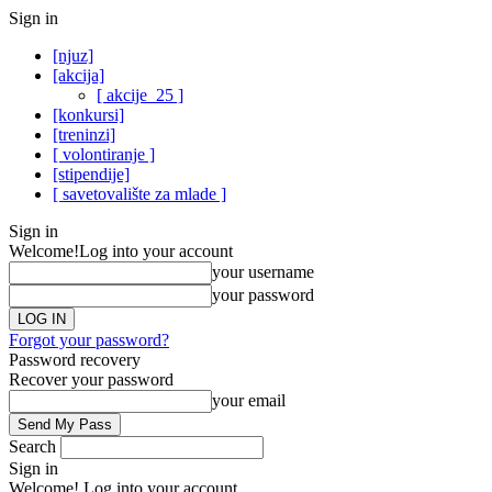
Sign in
[njuz]
[akcija]
[ akcije_25 ]
[konkursi]
[treninzi]
[ volontiranje ]
[stipendije]
[ savetovalište za mlade ]
Sign in
Welcome!
Log into your account
your username
your password
Forgot your password?
Password recovery
Recover your password
your email
Search
Sign in
Welcome! Log into your account