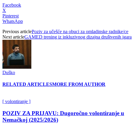
Facebook
X
Pinterest
WhatsApp
Previous article
Poziv za učešće na obuci za omladinske radnike/ce
Next article
GAMED trening iz inkluzivnog dizajna društvenih igara
Duško
RELATED ARTICLES
MORE FROM AUTHOR
[ volontiranje ]
POZIV ZA PRIJAVU: Dugoročno volontiranje u
Nemačkoj (2025/2026)