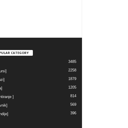
PULAR CATEGORY
3485
2258
rsi]
1879
nzi]
1205
a]
814
ntiranje ]
569
vnik]
396
ndije]