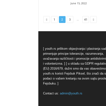
June 15, 2022
...
1
2
3
41
[ youth.rs prilikom objavjivanja i plasiranja sa
primenjuje principe tolerancije, razumevanja,
uvažavanja različitosti i promocije antidiskrim
i volonterizma. ] [ u skladu sa GDPR regulati
(EU) 2016/679, dužni smo da vas obavestimo
youth.rs koristi Fejsbuk Piksel, što znači da 
podaci o vašem kretanju na ovom sajtu prosl
Fejsbuku. ]
Contact us:
admin@youth.rs