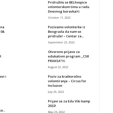
Pridružite se BELhospice
volonterskom timu u radu
Dnevnog boravka￼
October 11, 2022
 na
Pozivamo volonterke iz
08.
Beograda da nam se
pridruže! – Centar za...
September 23, 2022
Otvorene prijave za
R
edukativni program ,,CSR
PRAKSA”￼
August 22, 2022
vi i
Poziv za kratkoročno
volontiranje – Circus for
Inclusion
July 20, 2022
Prijavi se za Edu Viki kamp
2022!
...
May 25, 2022