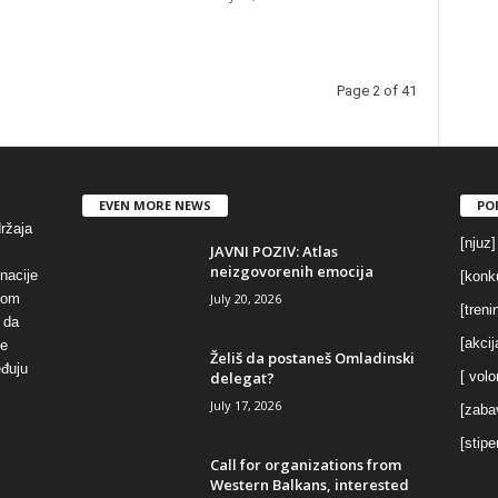
Page 2 of 41
EVEN MORE NEWS
PO
držaja
[njuz]
JAVNI POZIV: Atlas
neizgovorenih emocija
inacije
[konku
July 20, 2026
vom
[treni
 da
[akcij
se
Želiš da postaneš Omladinski
eđuju
delegat?
[ volo
July 17, 2026
[zaba
[stipe
Call for organizations from
Western Balkans, interested