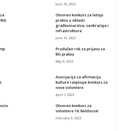
June 19, 2023
 za
Otvoren konkurs za letnju
ZING
praksu u oblasti
građevinarstva, saobraćaja i
infrastrukture
June 19, 2023
amp
Produžen rok za prijavu za
BG praksu
May 8, 2023
Asocijacija za afirmaciju
s
kulture raspisuje konkurs za
nove volontere
April 7, 2023
poziv
Otvoren konkurs za
volontere 16. Beldocsa!
February 9, 2023