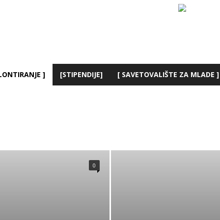
LONTIRANJE ]
[STIPENDIJE]
[ SAVETOVALIŠTE ZA MLADE ]
TOVALIŠTE ZA MLADE ]
[ VOLONTIRANJE ]
[AKCIJA]
[BIBLIOTEKA]
[TRENINZI]
[YOUTH.RS]
[ZABAVNIK]
AKADEMSKI ESEJ
MARKETING
MLADI SU ZAKON!
OMLADINSKA POLITIKA
0
ISED
UNIVERZITET SINGIDUNUM
UNIVERZITET U BEOGRADU
ONTIRANJE
X
YOUTH.RS U AKCIJI