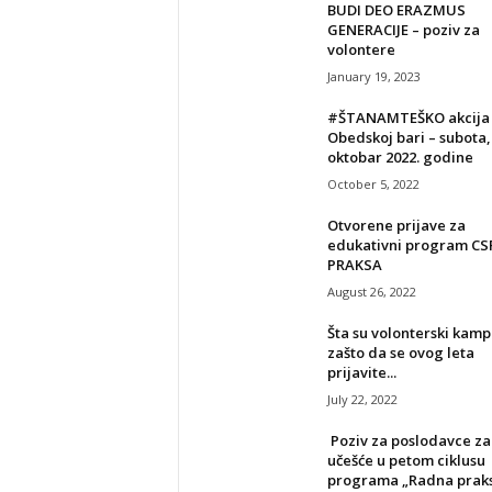
BUDI DEO ERAZMUS
GENERACIJE – poziv za
volontere
January 19, 2023
#ŠTANAMTEŠKO akcija
Obedskoj bari – subota, 
oktobar 2022. godine
October 5, 2022
Otvorene prijave za
edukativni program CS
PRAKSA
August 26, 2022
Šta su volonterski kampo
zašto da se ovog leta
prijavite...
July 22, 2022
Poziv za poslodavce za
učešće u petom ciklusu
programa „Radna praksa