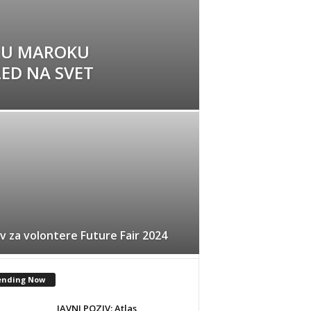
O U MAROKU
ED NA SVET
v za volontere Future Fair 2024
ending Now
JAVNI POZIV: Atlas