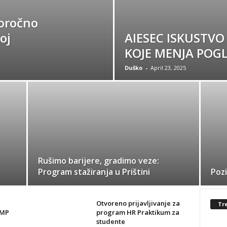
oročno
oj
AIESEC ISKUSTV
KOJE MENJA POGL
Duško
-
April 23, 2025
Rušimo barijere, gradimo veze:
Program stažiranja u Prištini
Pozi
Otvoreno prijavljivanje za
Tr
AMP
program HR Praktikum za
studente