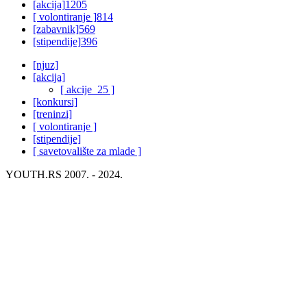
[akcija]
1205
[ volontiranje ]
814
[zabavnik]
569
[stipendije]
396
[njuz]
[akcija]
[ akcije_25 ]
[konkursi]
[treninzi]
[ volontiranje ]
[stipendije]
[ savetovalište za mlade ]
YOUTH.RS 2007. - 2024.