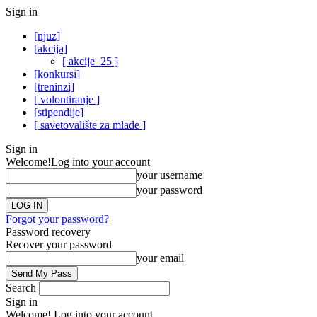
Sign in
[njuz]
[akcija]
[ akcije_25 ]
[konkursi]
[treninzi]
[ volontiranje ]
[stipendije]
[ savetovalište za mlade ]
Sign in
Welcome!
Log into your account
your username
your password
Forgot your password?
Password recovery
Recover your password
your email
Search
Sign in
Welcome! Log into your account