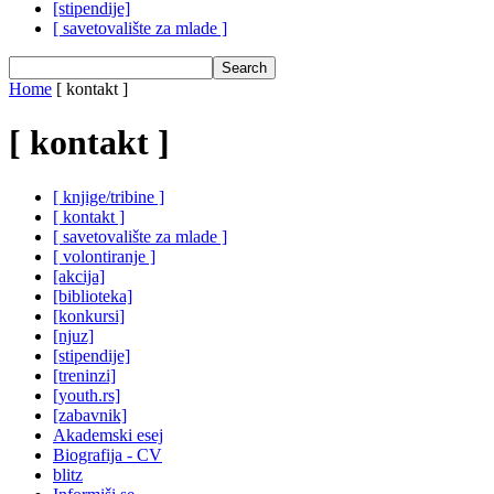
[stipendije]
[ savetovalište za mlade ]
Home
[ kontakt ]
[ kontakt ]
[ knjige/tribine ]
[ kontakt ]
[ savetovalište za mlade ]
[ volontiranje ]
[akcija]
[biblioteka]
[konkursi]
[njuz]
[stipendije]
[treninzi]
[youth.rs]
[zabavnik]
Akademski esej
Biografija - CV
blitz