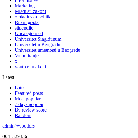
Informiši se
Marketing
Mladi su zakon!
omladinska politika
Ritam grada
stipendije
Uncategorised
Univerzitet Singidunum
Univerzitet u Beogradu
Univerzitet umetnosti u Beogradu
Volontiranje
x
youth.rs u akciji
Latest
Latest
Featured posts
Most popular
7 days popular
By review score
Random
admin@youth.rs
0641329336