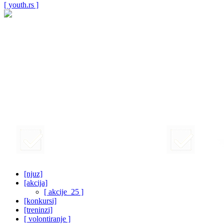
[ youth.rs ]
[njuz]
[akcija]
[ akcije_25 ]
[konkursi]
[treninzi]
[ volontiranje ]