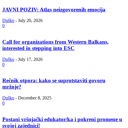
JAVNI POZIV: Atlas neizgovorenih emocija
Duško
-
July 20, 2026
0
Call for organizations from Western Balkans,
interested in stepping into ESC
Duško
-
July 17, 2026
0
Rečnik otpora: kako se suprotstaviti govoru
mržnje?
Duško
-
December 8, 2025
0
Postani vršnjački edukator/ka i pokreni promene u
svojoj zajednici!