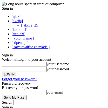
Sign in
[njuz]
[akcija]
[ akcije_25 ]
[konkursi]
[treninzi]
[ volontiranje ]
[stipendije]
[ savetovalište za mlade ]
Sign in
Welcome!
Log into your account
your username
your password
Forgot your password?
Password recovery
Recover your password
your email
Search
Sign in