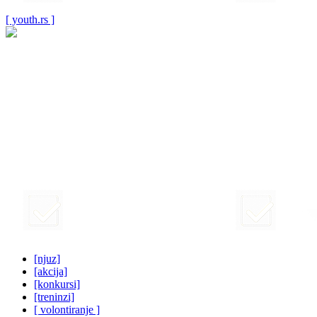
[ youth.rs ]
[njuz]
[akcija]
[konkursi]
[treninzi]
[ volontiranje ]