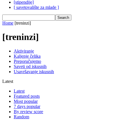
[stipendije]
[ savetovalište za mlade ]
Home
[treninzi]
[treninzi]
Aktiviranje
Kaljenje čelika
Preporučujemo
Saveti od iskusnih
Usavršavanje iskusnih
Latest
Latest
Featured posts
Most popular
7 days popular
By review score
Random