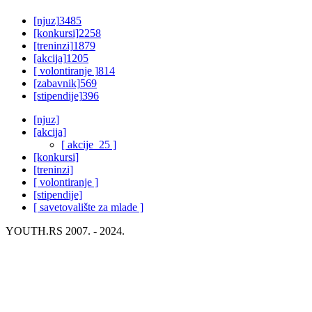
[njuz]
3485
[konkursi]
2258
[treninzi]
1879
[akcija]
1205
[ volontiranje ]
814
[zabavnik]
569
[stipendije]
396
[njuz]
[akcija]
[ akcije_25 ]
[konkursi]
[treninzi]
[ volontiranje ]
[stipendije]
[ savetovalište za mlade ]
YOUTH.RS 2007. - 2024.