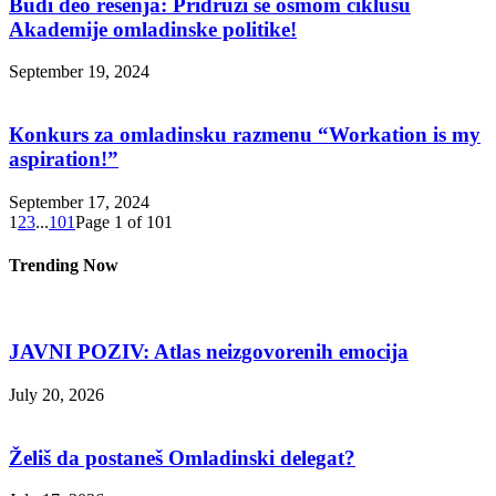
Budi deo rešenja: Pridruži se osmom ciklusu
Akademije omladinske politike!
September 19, 2024
Кonkurs za omladinsku razmenu “Workation is my
aspiration!”
September 17, 2024
1
2
3
...
101
Page 1 of 101
Trending Now
JAVNI POZIV: Atlas neizgovorenih emocija
July 20, 2026
Želiš da postaneš Omladinski delegat?