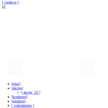
[ youth.rs ]
[njuz]
[akcija]
[ akcije_25 ]
[konkursi]
[treninzi]
[ volontiranje ]