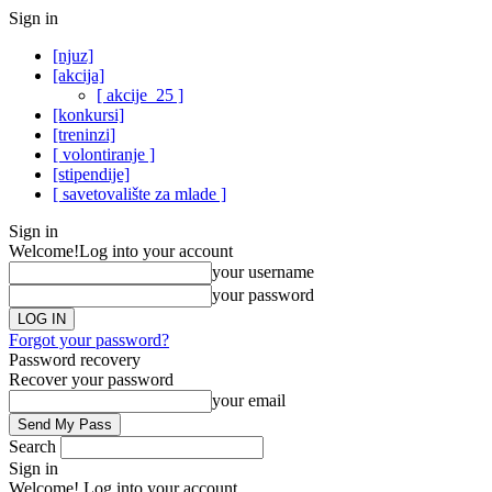
Sign in
[njuz]
[akcija]
[ akcije_25 ]
[konkursi]
[treninzi]
[ volontiranje ]
[stipendije]
[ savetovalište za mlade ]
Sign in
Welcome!
Log into your account
your username
your password
Forgot your password?
Password recovery
Recover your password
your email
Search
Sign in
Welcome! Log into your account