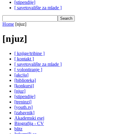
[stipendije]
[ savetovalište za mlade ]
Home
[njuz]
[njuz]
[ knjige/tribine ]
[ kontakt ]
[ savetovalište za mlade ]
[ volontiranje ]
[akcija]
[biblioteka]
[konkursi]
[njuz]
[stipendije]
[treninzi]
[youth.rs]
[zabavnik]
Akademski esej
Biografija - CV
blitz