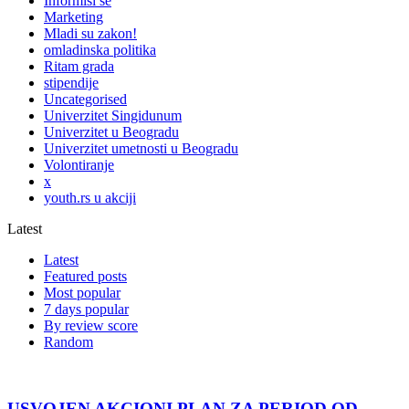
Informiši se
Marketing
Mladi su zakon!
omladinska politika
Ritam grada
stipendije
Uncategorised
Univerzitet Singidunum
Univerzitet u Beogradu
Univerzitet umetnosti u Beogradu
Volontiranje
x
youth.rs u akciji
Latest
Latest
Featured posts
Most popular
7 days popular
By review score
Random
USVOJEN AKCIONI PLAN ZA PERIOD OD