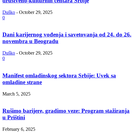
društveno-kulturnih centara Srbije
Duško
-
October 29, 2025
0
Dani karijernog vođenja i savetovanja od 24. do 26.
novembra u Beogradu
Duško
-
October 29, 2025
0
Manifest omladinskog sektora Srbije: Uvek sa
omladine strane
March 5, 2025
Rušimo barijere, gradimo veze: Program stažiranja
u Prištini
February 6, 2025