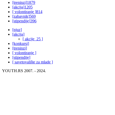
[treninzi]
1879
[akcija]
1205
[ volontiranje ]
814
[zabavnik]
569
[stipendije]
396
[njuz]
[akcija]
[ akcije_25 ]
[konkursi]
[treninzi]
[ volontiranje ]
[stipendije]
[ savetovalište za mlade ]
YOUTH.RS 2007. - 2024.