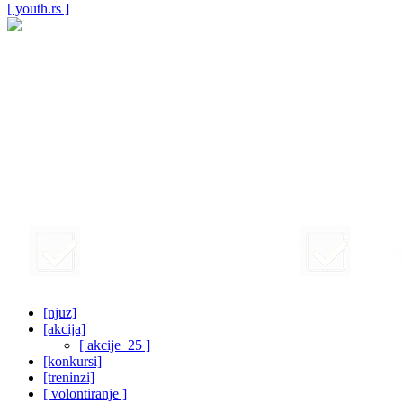
[ youth.rs ]
[njuz]
[akcija]
[ akcije_25 ]
[konkursi]
[treninzi]
[ volontiranje ]