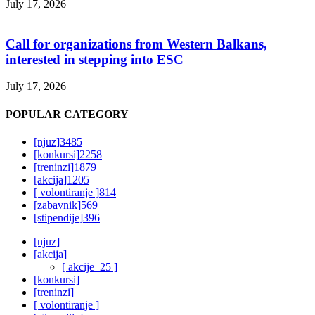
July 17, 2026
Call for organizations from Western Balkans,
interested in stepping into ESC
July 17, 2026
POPULAR CATEGORY
[njuz]
3485
[konkursi]
2258
[treninzi]
1879
[akcija]
1205
[ volontiranje ]
814
[zabavnik]
569
[stipendije]
396
[njuz]
[akcija]
[ akcije_25 ]
[konkursi]
[treninzi]
[ volontiranje ]