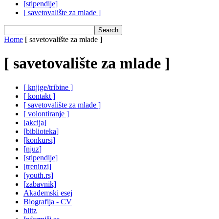
[stipendije]
[ savetovalište za mlade ]
Home
[ savetovalište za mlade ]
[ savetovalište za mlade ]
[ knjige/tribine ]
[ kontakt ]
[ savetovalište za mlade ]
[ volontiranje ]
[akcija]
[biblioteka]
[konkursi]
[njuz]
[stipendije]
[treninzi]
[youth.rs]
[zabavnik]
Akademski esej
Biografija - CV
blitz