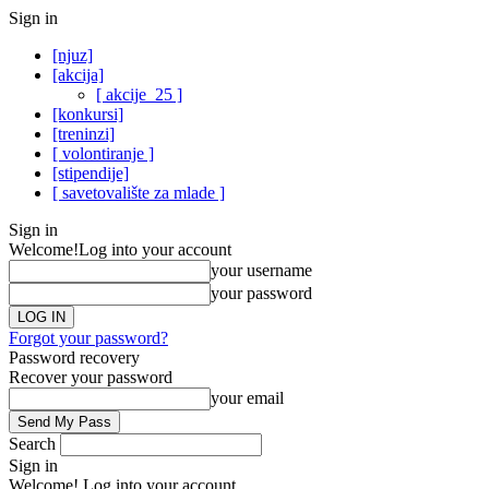
Sign in
[njuz]
[akcija]
[ akcije_25 ]
[konkursi]
[treninzi]
[ volontiranje ]
[stipendije]
[ savetovalište za mlade ]
Sign in
Welcome!
Log into your account
your username
your password
Forgot your password?
Password recovery
Recover your password
your email
Search
Sign in
Welcome! Log into your account