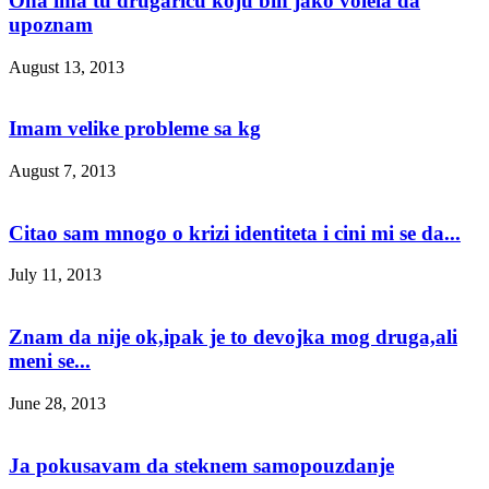
Ona ima tu drugaricu koju bih jako volela da
upoznam
August 13, 2013
Imam velike probleme sa kg
August 7, 2013
Citao sam mnogo o krizi identiteta i cini mi se da...
July 11, 2013
Znam da nije ok,ipak je to devojka mog druga,ali
meni se...
June 28, 2013
Ja pokusavam da steknem samopouzdanje