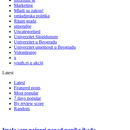
Informiši se
Marketing
Mladi su zakon!
omladinska politika
Ritam grada
stipendije
Uncategorised
Univerzitet Singidunum
Univerzitet u Beogradu
Univerzitet umetnosti u Beogradu
Volontiranje
x
youth.rs u akciji
Latest
Latest
Featured posts
Most popular
7 days popular
By review score
Random
Imala sam najgori napad panike ikada