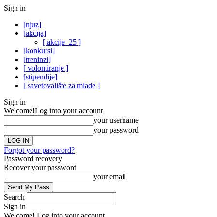
Sign in
[njuz]
[akcija]
[ akcije_25 ]
[konkursi]
[treninzi]
[ volontiranje ]
[stipendije]
[ savetovalište za mlade ]
Sign in
Welcome!
Log into your account
your username
your password
Forgot your password?
Password recovery
Recover your password
your email
Search
Sign in
Welcome! Log into your account