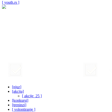
[ youth.rs ]
[njuz]
[akcija]
[ akcije_25 ]
[konkursi]
[treninzi]
[ volontiranje ]