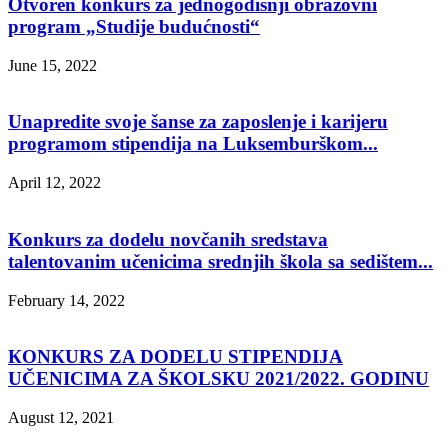
Otvoren konkurs za jednogodišnji obrazovni
program „Studije budućnosti“
June 15, 2022
Unapredite svoje šanse za zaposlenje i karijeru
programom stipendija na Luksemburškom...
April 12, 2022
Konkurs za dodelu novčanih sredstava
talentovanim učenicima srednjih škola sa sedištem...
February 14, 2022
КONКURS ZA DODELU STIPENDIJA
UČENICIMA ZA ŠКOLSКU 2021/2022. GODINU
August 12, 2021