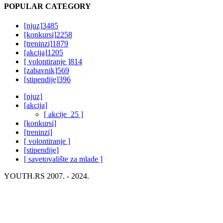
POPULAR CATEGORY
[njuz]
3485
[konkursi]
2258
[treninzi]
1879
[akcija]
1205
[ volontiranje ]
814
[zabavnik]
569
[stipendije]
396
[njuz]
[akcija]
[ akcije_25 ]
[konkursi]
[treninzi]
[ volontiranje ]
[stipendije]
[ savetovalište za mlade ]
YOUTH.RS 2007. - 2024.