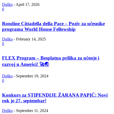
Duško
-
April 17, 2026
0
Rondine Cittadella della Pace – Poziv za učesnike
programa World House Fellowship
Duško
-
February 14, 2025
0
FLEX Program – Besplatna prilika za učenje i
razvoj u Americi! 🚀🌏
Duško
-
September 19, 2024
0
Konkurs za STIPENDIJE ŽARANA PAPIĆ: Novi
rok je 27. septembar!
Duško
-
September 11, 2024