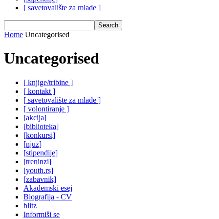
[ savetovalište za mlade ]
Home
Uncategorised
Uncategorised
[ knjige/tribine ]
[ kontakt ]
[ savetovalište za mlade ]
[ volontiranje ]
[akcija]
[biblioteka]
[konkursi]
[njuz]
[stipendije]
[treninzi]
[youth.rs]
[zabavnik]
Akademski esej
Biografija - CV
blitz
Informiši se