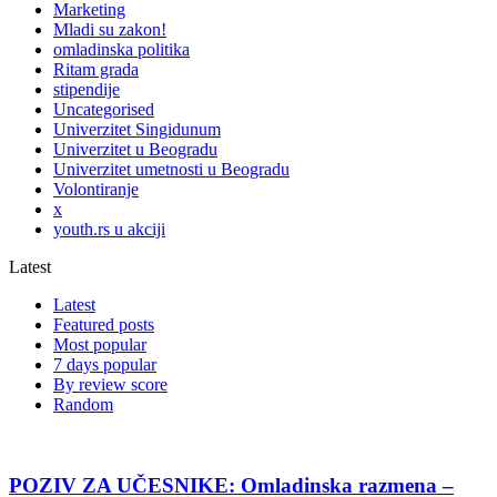
Marketing
Mladi su zakon!
omladinska politika
Ritam grada
stipendije
Uncategorised
Univerzitet Singidunum
Univerzitet u Beogradu
Univerzitet umetnosti u Beogradu
Volontiranje
x
youth.rs u akciji
Latest
Latest
Featured posts
Most popular
7 days popular
By review score
Random
POZIV ZA UČESNIKE: Omladinska razmena –