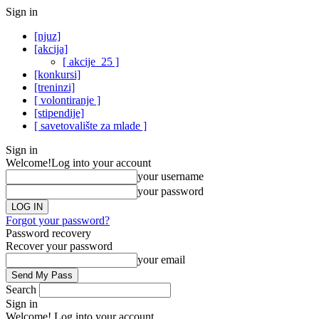
Sign in
[njuz]
[akcija]
[ akcije_25 ]
[konkursi]
[treninzi]
[ volontiranje ]
[stipendije]
[ savetovalište za mlade ]
Sign in
Welcome!
Log into your account
your username
your password
Forgot your password?
Password recovery
Recover your password
your email
Search
Sign in
Welcome! Log into your account