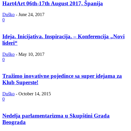
Hart4Art 06th-17th August 2017, Španija
Duško
-
June 24, 2017
0
Ideja. Inicijativa. Inspiracija. – Konferencija „Novi
lideri“
Duško
-
May 10, 2017
0
Tražimo inovativne pojedince sa super idejama za
Klub Superste!
Duško
-
October 14, 2015
0
Nedelja parlamentarizma u Skupštini Grada
Beograda