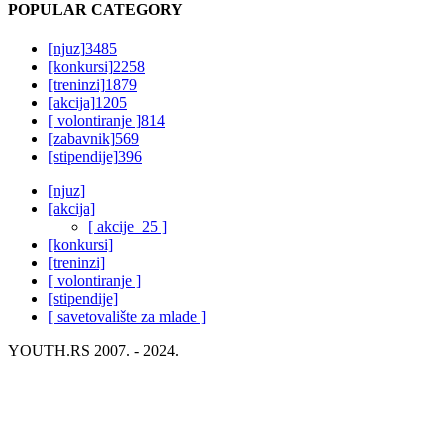
POPULAR CATEGORY
[njuz]
3485
[konkursi]
2258
[treninzi]
1879
[akcija]
1205
[ volontiranje ]
814
[zabavnik]
569
[stipendije]
396
[njuz]
[akcija]
[ akcije_25 ]
[konkursi]
[treninzi]
[ volontiranje ]
[stipendije]
[ savetovalište za mlade ]
YOUTH.RS 2007. - 2024.