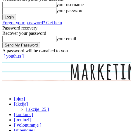
your username
your password
Forgot your password? Get help
Password recovery
Recover your password
your email
A password will be e-mailed to you.
[ youth.rs ]
[njuz]
[akcija]
[ akcije_25 ]
[konkursi]
[treninzi]
[ volontiranje ]
[stipendije]