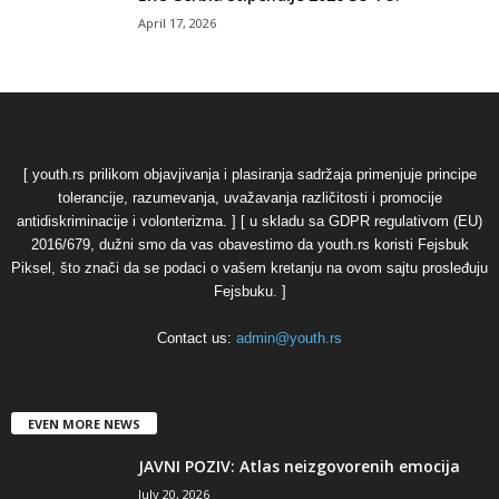
April 17, 2026
[ youth.rs prilikom objavjivanja i plasiranja sadržaja primenjuje principe
tolerancije, razumevanja, uvažavanja različitosti i promocije
antidiskriminacije i volonterizma. ] [ u skladu sa GDPR regulativom (EU)
2016/679, dužni smo da vas obavestimo da youth.rs koristi Fejsbuk
Piksel, što znači da se podaci o vašem kretanju na ovom sajtu prosleđuju
Fejsbuku. ]
Contact us:
admin@youth.rs
EVEN MORE NEWS
JAVNI POZIV: Atlas neizgovorenih emocija
July 20, 2026