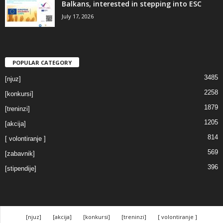
Balkans, interested in stepping into ESC
July 17, 2026
POPULAR CATEGORY
3485
[njuz]
2258
[konkursi]
1879
[treninzi]
1205
[akcija]
814
[ volontiranje ]
569
[zabavnik]
396
[stipendije]
[njuz]
[akcija]
[konkursi]
[treninzi]
[ volontiranje ]