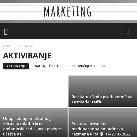
Home
Aktiviranje
POČINJE COCA-COLA PODRŠKA MLADIMA
AKTIVIRANJE
2022.
AKTIVIRANJE
KALJENJE ČELIKA
PREPORUČUJEMO
Duško
-
July 15, 2022
Letnja škola aktivizma
Besplatna škola preduzetništva
za mlade u Nišu
Unapređenje mentalnog
zdravlja mladih kroz
Poziv za učesnike:
omladinski rad – Javni poziv za
međunarodna omladinska
učešće na...
razmena u Italiji, 16-23.05.2022.