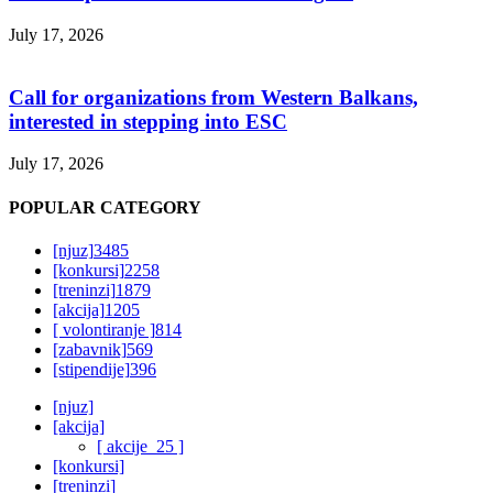
July 17, 2026
Call for organizations from Western Balkans,
interested in stepping into ESC
July 17, 2026
POPULAR CATEGORY
[njuz]
3485
[konkursi]
2258
[treninzi]
1879
[akcija]
1205
[ volontiranje ]
814
[zabavnik]
569
[stipendije]
396
[njuz]
[akcija]
[ akcije_25 ]
[konkursi]
[treninzi]