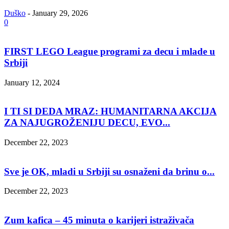
Duško
-
January 29, 2026
0
FIRST LEGO League programi za decu i mlade u
Srbiji
January 12, 2024
I TI SI DEDA MRAZ: HUMANITARNA AKCIJA
ZA NAJUGROŽENIJU DECU, EVO...
December 22, 2023
Sve je OK, mladi u Srbiji su osnaženi da brinu o...
December 22, 2023
Zum kafica – 45 minuta o karijeri istraživača