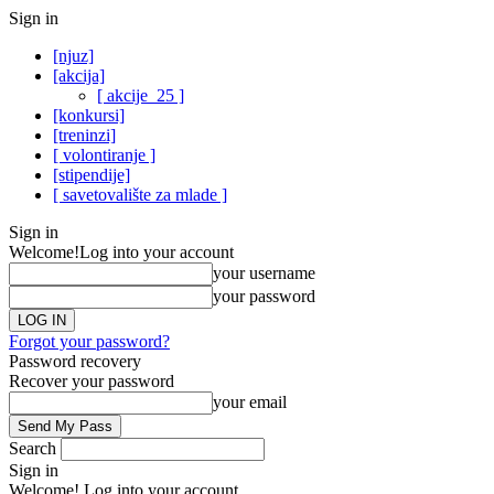
Sign in
[njuz]
[akcija]
[ akcije_25 ]
[konkursi]
[treninzi]
[ volontiranje ]
[stipendije]
[ savetovalište za mlade ]
Sign in
Welcome!
Log into your account
your username
your password
Forgot your password?
Password recovery
Recover your password
your email
Search
Sign in
Welcome! Log into your account