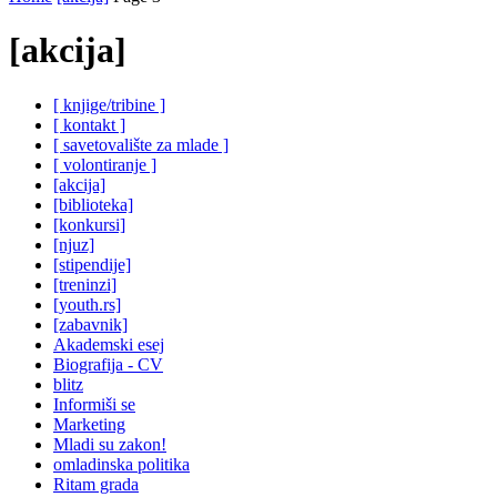
[akcija]
[ knjige/tribine ]
[ kontakt ]
[ savetovalište za mlade ]
[ volontiranje ]
[akcija]
[biblioteka]
[konkursi]
[njuz]
[stipendije]
[treninzi]
[youth.rs]
[zabavnik]
Akademski esej
Biografija - CV
blitz
Informiši se
Marketing
Mladi su zakon!
omladinska politika
Ritam grada