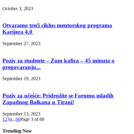
October 3, 2023
Otvaramo treći ciklus mentorskog programa
Karijera 4.0
September 27, 2023
Poziv za studente – Zum kafica – 45 minuta o
pregovaranju...
September 19, 2023
Poziv za učešće: Pridružite se Forumu mladih
Zapadnog Balkana u Tirani!
September 13, 2023
1
2
3
4
...
60
Page 3 of 60
Trending Now