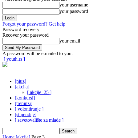
your username
your password
Forgot your password? Get help
Password recovery
Recover your password
your email
A password will be e-mailed to you.
[ youth.rs ]
[njuz]
[akcija]
[ akcije_25 ]
[konkursi]
[treninzi]
[ volontiranje ]
[stipendije]
[ savetovalište za mlade ]
Home
[akcija]
Page 3