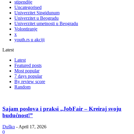
stipendije
Uncategorised
Univerzitet Singidunum
Univerzitet u Beogradu
Univerzitet umetnosti u Beogradu
Volontiranje
x
youth.rs u akciji
Latest
Latest
Featured posts
Most popular
7 days popular
By review score
Random
Sajam poslova i praksi „JobFair – Kreiraj svoju
budućnost!”
Duško
-
April 17, 2026
0