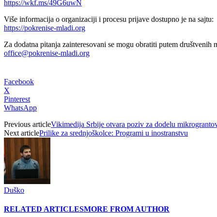
https://wkf.ms/49G6uwN
Više informacija o organizaciji i procesu prijave dostupno je na sajtu:
https://pokrenise-mladi.org
Za dodatna pitanja zainteresovani se mogu obratiti putem društvenih m
office@pokrenise-mladi.org
Facebook
X
Pinterest
WhatsApp
Previous article
Vikimedija Srbije otvara poziv za dodelu mikrogranto
Next article
Prilike za srednjoškolce: Programi u inostranstvu
Duško
RELATED ARTICLES
MORE FROM AUTHOR