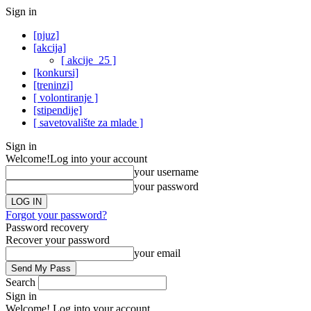
Sign in
[njuz]
[akcija]
[ akcije_25 ]
[konkursi]
[treninzi]
[ volontiranje ]
[stipendije]
[ savetovalište za mlade ]
Sign in
Welcome!
Log into your account
your username
your password
Forgot your password?
Password recovery
Recover your password
your email
Search
Sign in
Welcome! Log into your account