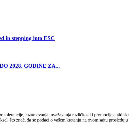
ed in stepping into ESC
O 2028. GODINE ZA...
cipe tolerancije, razumevanja, uvažavanja različitosti i promocije antid
ksel, što znači da se podaci o vašem kretanju na ovom sajtu prosleđuju