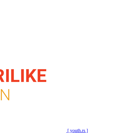
[ youth.rs ]