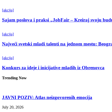
[akcija]
Sajam poslova i praksi „JobFair – Kreiraj svoju bud
[akcija]
Najveći svetski mladi talenti na jednom mestu: Beo
[akcija]
Konkurs za ideje i inicijative mladih iz Obrenovca
Trending Now
JAVNI POZIV: Atlas neizgovorenih emocija
July 20, 2026