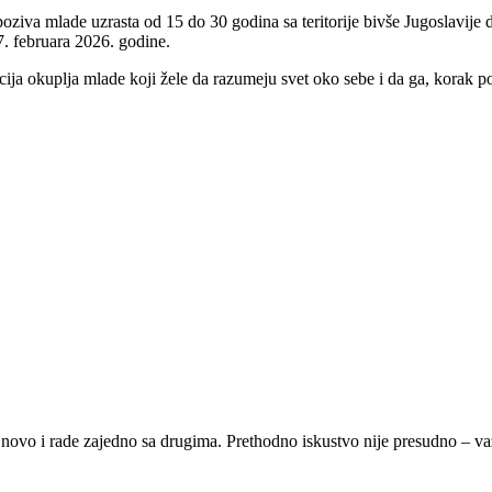
poziva mlade uzrasta od 15 do 30 godina sa teritorije bivše Jugoslavije
 7. februara 2026. godine.
ija okuplja mlade koji žele da razumeju svet oko sebe i da ga, korak p
 novo i rade zajedno sa drugima. Prethodno iskustvo nije presudno – važ