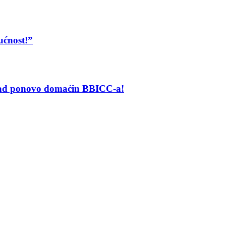
ućnost!”
grad ponovo domaćin BBICC-a!