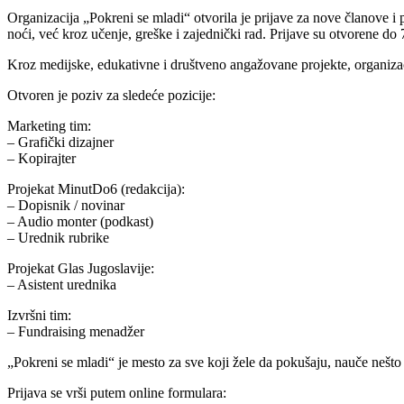
Organizacija „Pokreni se mladi“ otvorila je prijave za nove članove i 
noći, već kroz učenje, greške i zajednički rad. Prijave su otvorene do
Kroz medijske, edukativne i društveno angažovane projekte, organizac
Otvoren je poziv za sledeće pozicije:
Marketing tim:
– Grafički dizajner
– Kopirajter
Projekat MinutDo6 (redakcija):
– Dopisnik / novinar
– Audio monter (podkast)
– Urednik rubrike
Projekat Glas Jugoslavije:
– Asistent urednika
Izvršni tim:
– Fundraising menadžer
„Pokreni se mladi“ je mesto za sve koji žele da pokušaju, nauče nešto
Prijava se vrši putem online formulara: