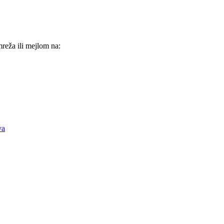
reža ili mejlom na:
va