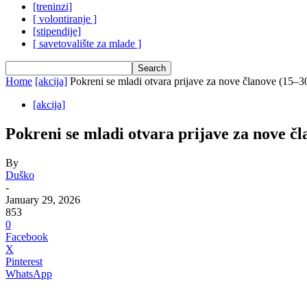
[treninzi]
[ volontiranje ]
[stipendije]
[ savetovalište za mlade ]
Home
[akcija]
Pokreni se mladi otvara prijave za nove članove (15–3
[akcija]
Pokreni se mladi otvara prijave za nove č
By
Duško
-
January 29, 2026
853
0
Facebook
X
Pinterest
WhatsApp