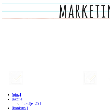
[njuz]
[akcija]
[ akcije_25 ]
[konkursi]