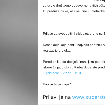
za svoje društveno odgovorne, aktivističke i
IT, preduzetničke, ali i naučne i umetničke 
Prijave za ovogodišnji ciklus otvorene su 
Deset ideja koje dobiju najveću podršku 
realizaciju projekta!
Pored prilike da dobiješ finansijsku podršk
izboru žirija, u okviru Kluba Superste pr
jugoistočne Evrope – B101
Koja je tvoja ideja?
Prijavi je na
www.superste