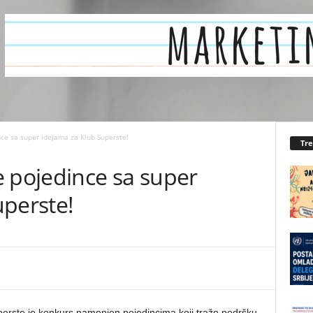
ce sa super idejama za Klub Superste!
Tr
e pojedince sa super
uperste!
erste je konkurs namenjen pojedincima koji traže podršku