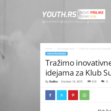
[
y
o
u
t
h
.
r
s
Home
Uncategorised
Tražimo inovativne pojedin
]
UNCATEGORISED
Tražimo inovativn
idejama za Klub S
By
Duško
-
October 14, 2015
619
0
Klub Sup