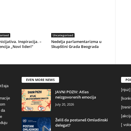
orised
Uncategorised
nicijativa. Inspiracija. –
Nedelja parlamentarizma u
ncija „Novi lideri“
Skupštini Grada Beograda
EVEN MORE NEWS
PO
držaja
[njuz]
JAVNI POZIV: Atlas
neizgovorenih emocija
inacije
[konku
July 20, 2026
vom
[treni
 da
[akcij
se
Želiš da postaneš Omladinski
eđuju
delegat?
[ volo