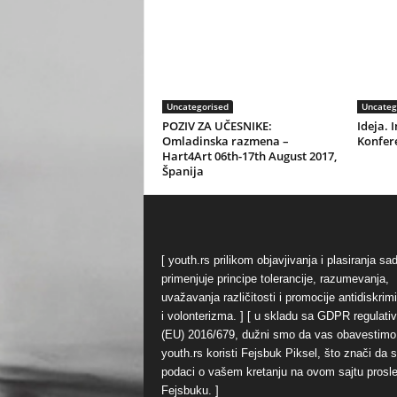
Uncategorised
Uncateg
POZIV ZA UČESNIKE:
Ideja. I
Omladinska razmena –
Konfere
Hart4Art 06th-17th August 2017,
Španija
[ youth.rs prilikom objavjivanja i plasiranja sa
primenjuje principe tolerancije, razumevanja,
uvažavanja različitosti i promocije antidiskrim
i volonterizma. ] [ u skladu sa GDPR regulati
(EU) 2016/679, dužni smo da vas obavestimo
youth.rs koristi Fejsbuk Piksel, što znači da 
podaci o vašem kretanju na ovom sajtu prosl
Fejsbuku. ]