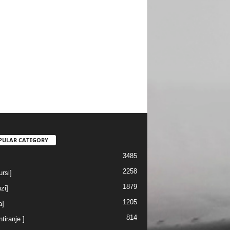
PULAR CATEGORY
3485
2258
rsi]
1879
nzi]
1205
a]
814
ntiranje ]