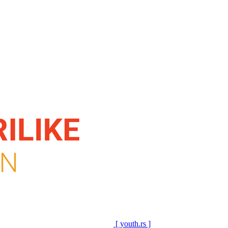
[ youth.rs ]