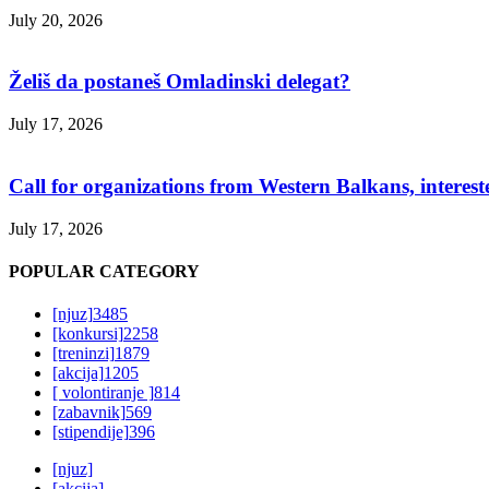
July 20, 2026
Želiš da postaneš Omladinski delegat?
July 17, 2026
Call for organizations from Western Balkans, interest
July 17, 2026
POPULAR CATEGORY
[njuz]
3485
[konkursi]
2258
[treninzi]
1879
[akcija]
1205
[ volontiranje ]
814
[zabavnik]
569
[stipendije]
396
[njuz]
[akcija]