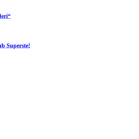
deri“
ub Superste!