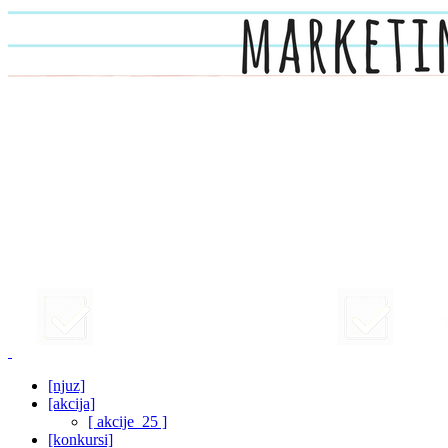
[njuz]
[akcija]
[ akcije_25 ]
[konkursi]