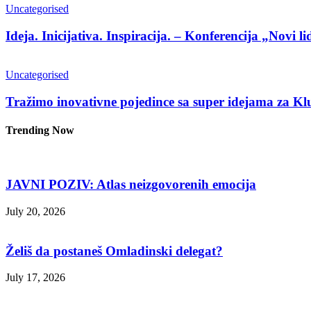
Uncategorised
Ideja. Inicijativa. Inspiracija. – Konferencija „Novi li
Uncategorised
Tražimo inovativne pojedince sa super idejama za Kl
Trending Now
JAVNI POZIV: Atlas neizgovorenih emocija
July 20, 2026
Želiš da postaneš Omladinski delegat?
July 17, 2026