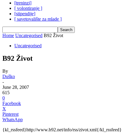
[treninzi]
[ volontiranje ]
[stipendije]
[ savetovalište za mlade ]
Home
Uncategorised
B92 Život
Uncategorised
B92 Život
By
Duško
-
June 28, 2007
615
0
Facebook
X
Pinterest
WhatsApp
{kl_rssfeed}http://www.b92.net/info/rss/zivot.xml{/kl_rssfeed}