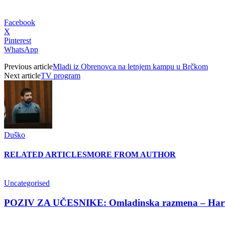
Facebook
X
Pinterest
WhatsApp
Previous article
Mladi iz Obrenovca na letnjem kampu u Brčkom
Next article
TV program
Duško
RELATED ARTICLES
MORE FROM AUTHOR
Uncategorised
POZIV ZA UČESNIKE: Omladinska razmena – Hart4A