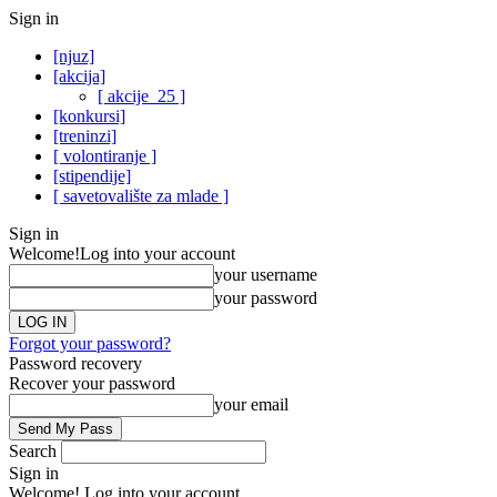
Sign in
[njuz]
[akcija]
[ akcije_25 ]
[konkursi]
[treninzi]
[ volontiranje ]
[stipendije]
[ savetovalište za mlade ]
Sign in
Welcome!
Log into your account
your username
your password
Forgot your password?
Password recovery
Recover your password
your email
Search
Sign in
Welcome! Log into your account