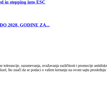
ed in stepping into ESC
O 2028. GODINE ZA...
cipe tolerancije, razumevanja, uvažavanja različitosti i promocije antid
ksel, što znači da se podaci o vašem kretanju na ovom sajtu prosleđuju