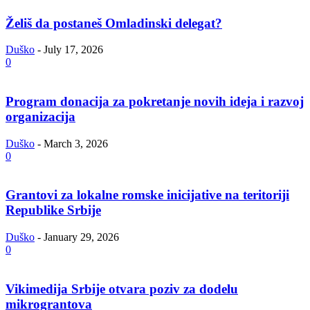
Želiš da postaneš Omladinski delegat?
Duško
-
July 17, 2026
0
Program donacija za pokretanje novih ideja i razvoj
organizacija
Duško
-
March 3, 2026
0
Grantovi za lokalne romske inicijative na teritoriji
Republike Srbije
Duško
-
January 29, 2026
0
Vikimedija Srbije otvara poziv za dodelu
mikrograntova