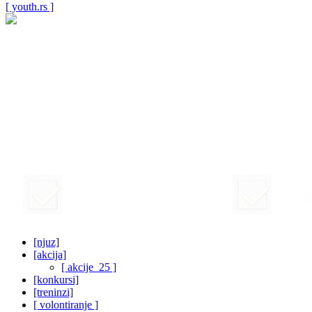
[ youth.rs ]
[njuz]
[akcija]
[ akcije_25 ]
[konkursi]
[treninzi]
[ volontiranje ]