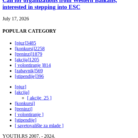
Call for organizations from Western Balkans,
interested in stepping into ESC
July 17, 2026
POPULAR CATEGORY
[njuz]
3485
[konkursi]
2258
[treninzi]
1879
[akcija]
1205
[ volontiranje ]
814
[zabavnik]
569
[stipendije]
396
[njuz]
[akcija]
[ akcije_25 ]
[konkursi]
[treninzi]
[ volontiranje ]
[stipendije]
[ savetovalište za mlade ]
YOUTH.RS 2007. - 2024.