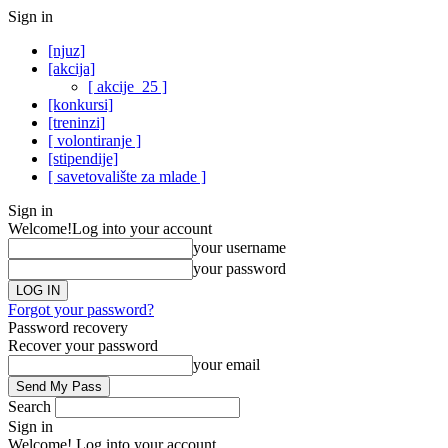
Sign in
[njuz]
[akcija]
[ akcije_25 ]
[konkursi]
[treninzi]
[ volontiranje ]
[stipendije]
[ savetovalište za mlade ]
Sign in
Welcome!
Log into your account
your username
your password
Forgot your password?
Password recovery
Recover your password
your email
Search
Sign in
Welcome! Log into your account