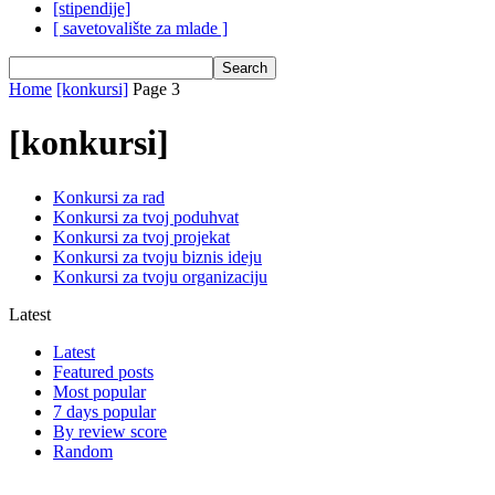
[stipendije]
[ savetovalište za mlade ]
Home
[konkursi]
Page 3
[konkursi]
Konkursi za rad
Konkursi za tvoj poduhvat
Konkursi za tvoj projekat
Konkursi za tvoju biznis ideju
Konkursi za tvoju organizaciju
Latest
Latest
Featured posts
Most popular
7 days popular
By review score
Random