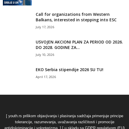
Call for organizations from Western
Balkans, interested in stepping into ESC
July 17, 2026
USVOJEN AKCIONI PLAN ZA PERIOD OD 2026.
DO 2028. GODINE ZA...
July 10, 2026
EKO Serbia stipendije 2026 SU TU!
April 17, 2026
[ youth.rs prilikom objavjivanja i plasiranja sadržaja primenjuje principe
tolerancije, razumevanja, uvažavanja različitosti i promocije
antidiskriminacije i volonterizma. ] [ u skladu sa GDPR regulativom (EU)