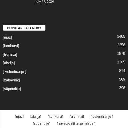
July 17, 2026
POPULAR CATEGORY
3485
[njuz]
2258
[konkursi]
1879
[treninzi]
1205
[akcija]
814
[ volontiranje ]
569
[zabavnik]
396
[stipendije]
[njuz]
[akcija]
[konkursi]
[treninzi]
[ volontiranje ]
[stipendije]
[ savetovalište za mlade ]