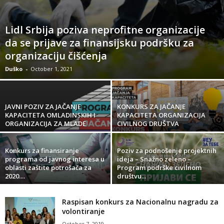
Lidl Srbija poziva neprofitne organizacije
da se prijave za finansijsku podršku za
organizaciju čišćenja
Duško
-
October 1, 2021
JAVNI POZIV ZA JAČANJE
KONKURS ZA JAČANJE
KAPACITETA OMLADINSKIH I
KAPACITETA ORGANIZACIJA
ORGANIZACIJA ZA MLADE
CIVILNOG DRUŠTVA
Konkurs za finansiranje
Poziv za podnošenje projektnih
programa od javnog interesa u
ideja – Snažno zeleno –
oblasti zaštite potrošača za
Program podrške civilnom
2020....
društvu...
Raspisan konkurs za Nacionalnu nagradu za
volontiranje
October 7, 2019