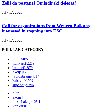
Želiš da postaneš Omladinski delegat?
July 17, 2026
Call for organizations from Western Balkans,
interested in stepping into ESC
July 17, 2026
POPULAR CATEGORY
[njuz]
3485
[konkursi]
2258
[treninzi]
1879
[akcija]
1205
[ volontiranje ]
814
[zabavnik]
569
[stipendije]
396
[njuz]
[akcija]
[ akcije_25 ]
[konkursi]