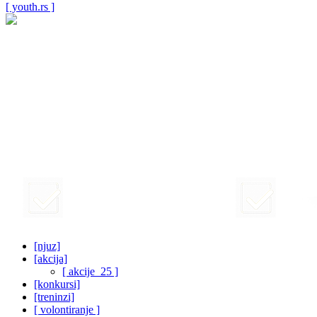
[ youth.rs ]
[njuz]
[akcija]
[ akcije_25 ]
[konkursi]
[treninzi]
[ volontiranje ]