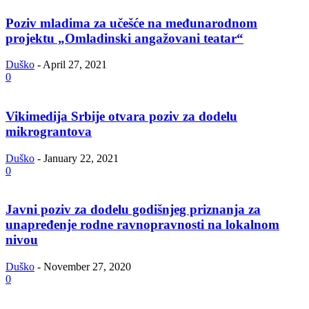
Poziv mladima za učešće na međunarodnom
projektu „Omladinski angažovani teatar“
Duško
-
April 27, 2021
0
Vikimedija Srbije otvara poziv za dodelu
mikrograntova
Duško
-
January 22, 2021
0
Javni poziv za dodelu godišnjeg priznanja za
unapređenje rodne ravnopravnosti na lokalnom
nivou
Duško
-
November 27, 2020
0