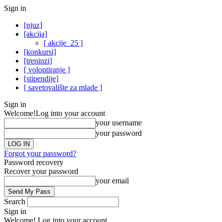
Sign in
[njuz]
[akcija]
[ akcije_25 ]
[konkursi]
[treninzi]
[ volontiranje ]
[stipendije]
[ savetovalište za mlade ]
Sign in
Welcome!
Log into your account
your username
your password
Forgot your password?
Password recovery
Recover your password
your email
Search
Sign in
Welcome! Log into your account