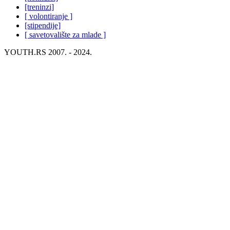
[treninzi]
[ volontiranje ]
[stipendije]
[ savetovalište za mlade ]
YOUTH.RS 2007. - 2024.