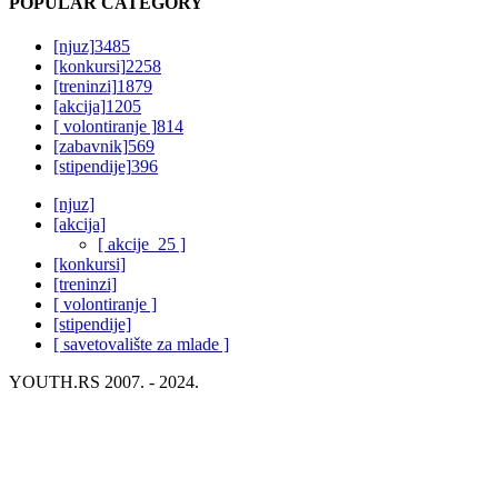
POPULAR CATEGORY
[njuz]
3485
[konkursi]
2258
[treninzi]
1879
[akcija]
1205
[ volontiranje ]
814
[zabavnik]
569
[stipendije]
396
[njuz]
[akcija]
[ akcije_25 ]
[konkursi]
[treninzi]
[ volontiranje ]
[stipendije]
[ savetovalište za mlade ]
YOUTH.RS 2007. - 2024.