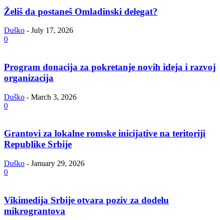
Želiš da postaneš Omladinski delegat?
Duško
-
July 17, 2026
0
Program donacija za pokretanje novih ideja i razvoj
organizacija
Duško
-
March 3, 2026
0
Grantovi za lokalne romske inicijative na teritoriji
Republike Srbije
Duško
-
January 29, 2026
0
Vikimedija Srbije otvara poziv za dodelu
mikrograntova