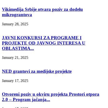
Vikimedija Srbije otvara poziv za dodelu
mikrograntova
January 28, 2025
JAVNI KONKURSI ZA PROGRAME I
PROJEKTE OD JAVNOG INTERESA U
OBLASTIMA...
January 21, 2025
NED grantovi za medijske projekte
January 17, 2025
Otvoreni poziv u okviru projekta Prostori otpora
2.0 – Program jačanja...