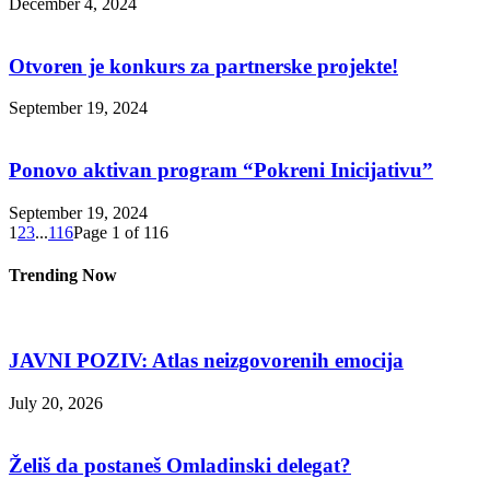
December 4, 2024
Otvoren je konkurs za partnerske projekte!
September 19, 2024
Ponovo aktivan program “Pokreni Inicijativu”
September 19, 2024
1
2
3
...
116
Page 1 of 116
Trending Now
JAVNI POZIV: Atlas neizgovorenih emocija
July 20, 2026
Želiš da postaneš Omladinski delegat?