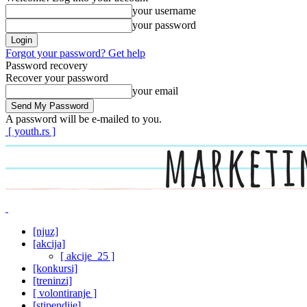
your username
your password
Forgot your password? Get help
Password recovery
Recover your password
your email
A password will be e-mailed to you.
[ youth.rs ]
[njuz]
[akcija]
[ akcije_25 ]
[konkursi]
[treninzi]
[ volontiranje ]
[stipendije]