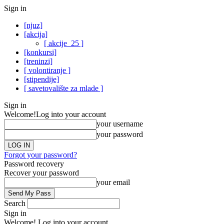
Sign in
[njuz]
[akcija]
[ akcije_25 ]
[konkursi]
[treninzi]
[ volontiranje ]
[stipendije]
[ savetovalište za mlade ]
Sign in
Welcome!
Log into your account
your username
your password
Forgot your password?
Password recovery
Recover your password
your email
Search
Sign in
Welcome! Log into your account