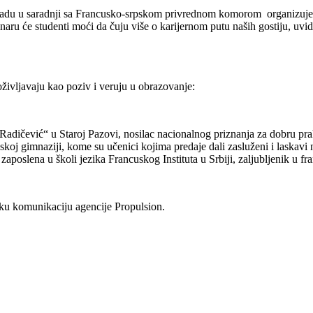
ogradu u saradnji sa Francusko-srpskom privrednom komorom organizuje
naru će studenti moći da čuju više o karijernom putu naših gostiju, uvide
doživljavaju kao poziv i veruju u obrazovanje:
Radičević“ u Staroj Pazovi, nosilac nacionalnog priznanja za dobru pra
skoj gimnaziji, kome su učenici kojima predaje dali zasluženi i laska
aposlena u školi jezika Francuskog Instituta u Srbiji, zaljubljenik u fra
sku komunikaciju agencije Propulsion.