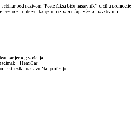
 vebinar pod nazivom “Posle faksa biću nastavnik” u cilju promocije
 prednosti njihovih karijernih izbora i čuju više o inovativnim
ksu karijernog vođenja.
vi nadimak – HemiCar
ncuski jezik i nastavničku profesiju.