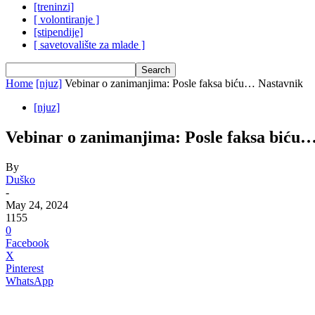
[treninzi]
[ volontiranje ]
[stipendije]
[ savetovalište za mlade ]
Home
[njuz]
Vebinar o zanimanjima: Posle faksa biću… Nastavnik
[njuz]
Vebinar o zanimanjima: Posle faksa biću
By
Duško
-
May 24, 2024
1155
0
Facebook
X
Pinterest
WhatsApp