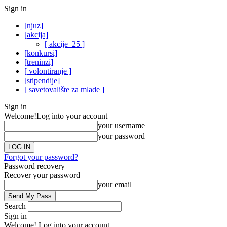
Sign in
[njuz]
[akcija]
[ akcije_25 ]
[konkursi]
[treninzi]
[ volontiranje ]
[stipendije]
[ savetovalište za mlade ]
Sign in
Welcome!
Log into your account
your username
your password
Forgot your password?
Password recovery
Recover your password
your email
Search
Sign in
Welcome! Log into your account