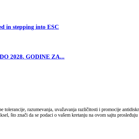
ed in stepping into ESC
O 2028. GODINE ZA...
cipe tolerancije, razumevanja, uvažavanja različitosti i promocije antid
ksel, što znači da se podaci o vašem kretanju na ovom sajtu prosleđuju