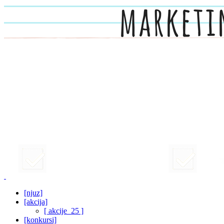
[njuz]
[akcija]
[ akcije_25 ]
[konkursi]