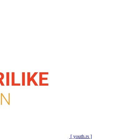
[ youth.rs ]