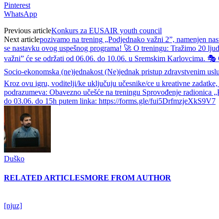
Pinterest
WhatsApp
Previous article
Konkurs za EUSAIR youth council
Next article
pozivamo na trening „Podjednako važni 2”, namenjen nast
se nastavku ovog uspešnog programa! 🚀 O treningu: Tražimo 20 ljudi,
važni” će se održati od 06.06. do 10.06. u Sremskim Karlovcima. 🎭 
Socio-ekonomska (ne)jednakost (Ne)jednak pristup zdravstvenim uslug
Kroz ovu igru, voditelji/ke uključuju učesnike/ce u kreativne zadatke,
podrazumeva: Obavezno učešće na treningu Sprovođenje radionica „P
do 03.06. do 15h putem linka: https://forms.gle/fui5DrfmzjeXkS9V7
Duško
RELATED ARTICLES
MORE FROM AUTHOR
[njuz]