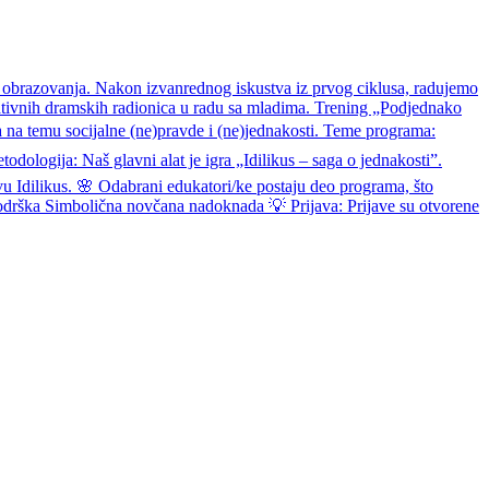
 obrazovanja. Nakon izvanrednog iskustva iz prvog ciklusa, radujemo
vativnih dramskih radionica u radu sa mladima. Trening „Podjednako
 na temu socijalne (ne)pravde i (ne)jednakosti. Teme programa:
logija: Naš glavni alat je igra „Idilikus – saga o jednakosti”.
rvu Idilikus. 🌸 Odabrani edukatori/ke postaju deo programa, što
drška Simbolična novčana nadoknada 💡 Prijava: Prijave su otvorene