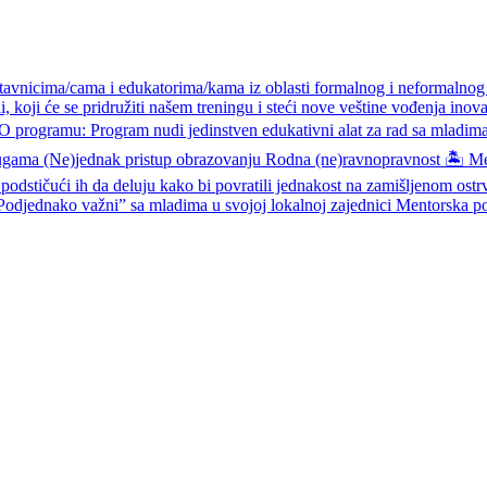
avnicima/cama i edukatorima/kama iz oblasti formalnog i neformalnog
 koji će se pridružiti našem treningu i steći nove veštine vođenja ino
O programu: Program nudi jedinstven edukativni alat za rad sa mladima
ama (Ne)jednak pristup obrazovanju Rodna (ne)ravnopravnost 🏝 Metodo
 podstičući ih da deluju kako bi povratili jednakost na zamišljenom ost
odjednako važni” sa mladima u svojoj lokalnoj zajednici Mentorska po