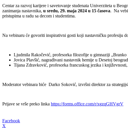
Centar za razvoj karijere i savetovanje studenata Univerziteta u Be
zanimanja nastavnika,
u sredu, 29. maja 2024 u 15 časova
. Na vebi
pristupima u radu sa decom i studentima.
Na vebinaru će govoriti inspirativni gosti koji nastavničku profesiju 
Ljudmila Rakočević, profesorka filozofije u gimnaziji „Branko 
Jovica Plavšić, nagrađivani nastavnik hemije u Desetoj beograd
Tijana Zdravković, profesorka francuskog jezika i književnosti, z
Moderator vebinara biće Darko Soković, izvršni direktor za strategij
Prijave se vrše preko linka
https://forms.office.com/r/xgzqGHVgrV
Facebook
X