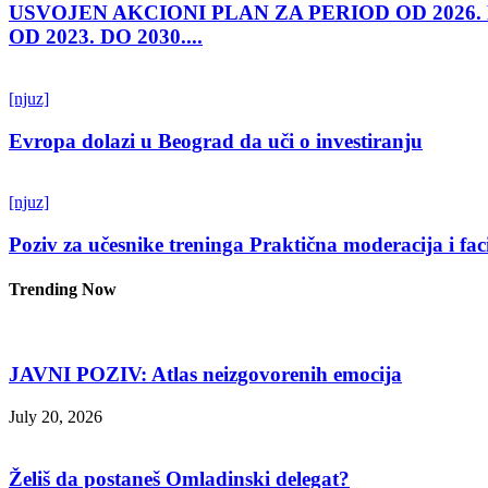
USVOJEN AKCIONI PLAN ZA PERIOD OD 2026.
OD 2023. DO 2030....
[njuz]
Evropa dolazi u Beograd da uči o investiranju
[njuz]
Poziv za učesnike treninga Praktična moderacija i fac
Trending Now
JAVNI POZIV: Atlas neizgovorenih emocija
July 20, 2026
Želiš da postaneš Omladinski delegat?