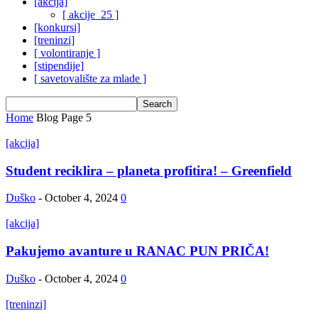
[akcija]
[ akcije_25 ]
[konkursi]
[treninzi]
[ volontiranje ]
[stipendije]
[ savetovalište za mlade ]
Home
Blog
Page 5
[akcija]
Student reciklira – planeta profitira! – Greenfield
Duško
-
October 4, 2024
0
[akcija]
Pakujemo avanture u RANAC PUN PRIČA!
Duško
-
October 4, 2024
0
[treninzi]