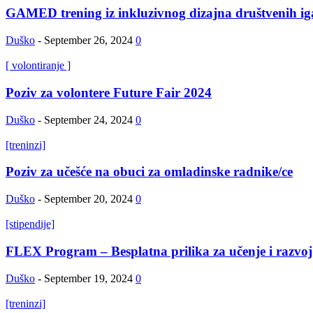
GAMED trening iz inkluzivnog dizajna društvenih ig
Duško
-
September 26, 2024
0
[ volontiranje ]
Poziv za volontere Future Fair 2024
Duško
-
September 24, 2024
0
[treninzi]
Poziv za učešće na obuci za omladinske radnike/ce
Duško
-
September 20, 2024
0
[stipendije]
FLEX Program – Besplatna prilika za učenje i razvoj 
Duško
-
September 19, 2024
0
[treninzi]