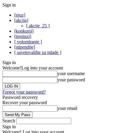
Sign in
[njuz]
[akcija]
[ akcije_25 ]
[konkursi]
[treninzi]
[ volontiranje ]
[stipendije]
[ savetovalište za mlade ]
Sign in
Welcome!
Log into your account
your username
your password
Forgot your password?
Password recovery
Recover your password
your email
Search
Sign in
Welcome! Log into your account