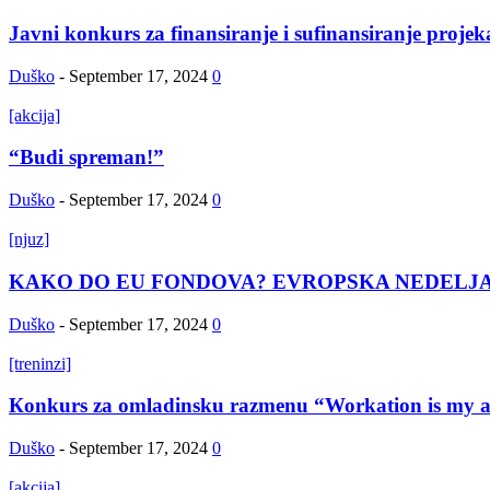
Javni konkurs za finansiranje i sufinansiranje projek
Duško
-
September 17, 2024
0
[akcija]
“Budi spreman!”
Duško
-
September 17, 2024
0
[njuz]
KAKO DO EU FONDOVA? EVROPSKA NEDELJA 
Duško
-
September 17, 2024
0
[treninzi]
Кonkurs za omladinsku razmenu “Workation is my a
Duško
-
September 17, 2024
0
[akcija]