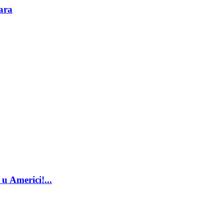
ara
u Americi!...