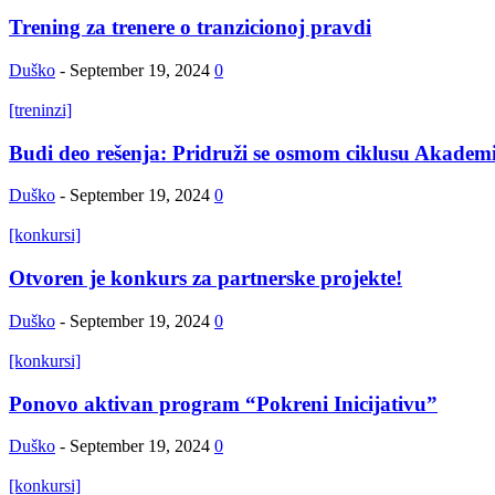
Trening za trenere o tranzicionoj pravdi
Duško
-
September 19, 2024
0
[treninzi]
Budi deo rešenja: Pridruži se osmom ciklusu Akademi
Duško
-
September 19, 2024
0
[konkursi]
Otvoren je konkurs za partnerske projekte!
Duško
-
September 19, 2024
0
[konkursi]
Ponovo aktivan program “Pokreni Inicijativu”
Duško
-
September 19, 2024
0
[konkursi]