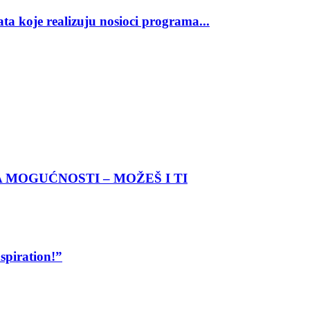
ata koje realizuju nosioci programa...
MOGUĆNOSTI – MOŽEŠ I TI
spiration!”