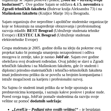
budućnost!”.
Ove godine Sajam se održava
4. i 5. novembra
u
Zgradi tehničkih fakulteta
(Bulevar kralja Aleksandra 73) i na
Mašinskom fakultetu
(Kraljice Marije 16) u Beogradu.
Sajam organizuju dve neprofitne i apolitične studentske organizacije
koje se fokusiraju na unapređenje obrazovanja i profesionalnog
razvoja mladih:
BEST Beograd
(Udruženje studenata tehnike
Evrope) i
EESTEC LK Beograd
(Udruženje studenata
elektrotehnike Evrope)
Grupa studenata je 2005. godine došla na ideju da pokrene ovaj
projekat kako bi pomogla smanjenju nezaposlenost i odliva
mozgova iz zemlje, tako je nastao
JobFair
. Sajam ove godine
obeležava svoj dvadeseti rođendan. Ovaj jubilej se slavi u Zgradi
tehničkih fakulteta i na Mašinskom fakultetu, gde će studenti i
diplomci prirodno-matematičkih i tehničko-tehnoloških fakulteta
imati jedinstvenu priliku da se povežu sa brojnim kompanijama i
istraže mogućnosti za karijeru i profesionalni razvoj.
Na Sajmu će studenti imati priliku da se bolje upoznaju sa
predstavnicima kompanija, i saznaju kakve poslove i prakse nude.
Pored svega toga, JobFair pomaže studentima da razviju svoje
veštine uz pomoć
dodatnih sadržaja
:
„LevelUp – Podigni nivo svojih veština!“
– je besplatan