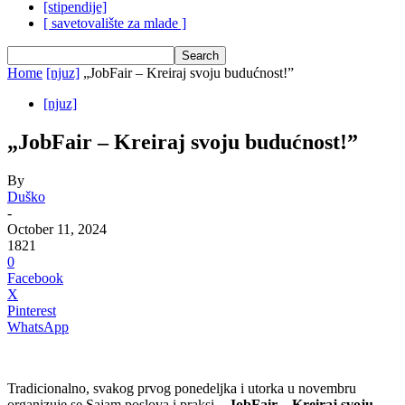
[stipendije]
[ savetovalište za mlade ]
Home
[njuz]
„JobFair – Kreiraj svoju budućnost!”
[njuz]
„JobFair – Kreiraj svoju budućnost!”
By
Duško
-
October 11, 2024
1821
0
Facebook
X
Pinterest
WhatsApp
Tradicionalno, svakog prvog ponedeljka i utorka u novembru
organizuje se Sajam poslova i praksi,
„JobFair – Kreiraj svoju