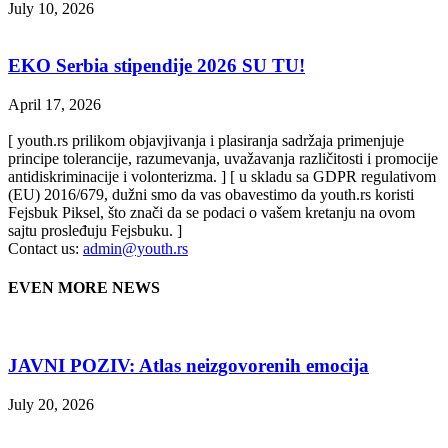
July 10, 2026
EKO Serbia stipendije 2026 SU TU!
April 17, 2026
[ youth.rs prilikom objavjivanja i plasiranja sadržaja primenjuje
principe tolerancije, razumevanja, uvažavanja različitosti i promocije
antidiskriminacije i volonterizma. ] [ u skladu sa GDPR regulativom
(EU) 2016/679, dužni smo da vas obavestimo da youth.rs koristi
Fejsbuk Piksel, što znači da se podaci o vašem kretanju na ovom
sajtu prosleđuju Fejsbuku. ]
Contact us:
admin@youth.rs
EVEN MORE NEWS
JAVNI POZIV: Atlas neizgovorenih emocija
July 20, 2026