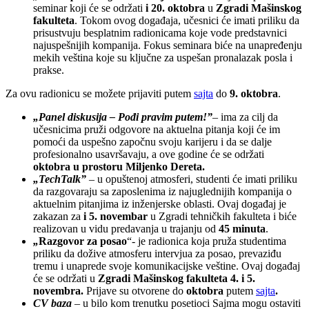
seminar koji će se održati
i 20. oktobra
u
Zgradi Mašinskog
fakulteta
. Tokom ovog događaja, učesnici će imati priliku da
prisustvuju besplatnim radionicama koje vode predstavnici
najuspešnijih kompanija. Fokus seminara biće na unapređenju
mekih veština koje su ključne za uspešan pronalazak posla i
prakse.
Za ovu radionicu se možete prijaviti putem
sajta
do
9. oktobra
.
„Panel diskusija – Pođi pravim putem!”
– ima za cilj da
učesnicima pruži odgovore na aktuelna pitanja koji će im
pomoći da uspešno započnu svoju karijeru i da se dalje
profesionalno usavršavaju, a ove godine će se održati
oktobra u prostoru Miljenko Dereta.
„TechTalk”
– u opuštenoj atmosferi, studenti će imati priliku
da razgovaraju sa zaposlenima iz najuglednijih kompanija o
aktuelnim pitanjima iz inženjerske oblasti. Ovaj događaj je
zakazan za
i 5. novembar
u Zgradi tehničkih fakulteta i biće
realizovan u vidu predavanja u trajanju od
45 minuta
.
„
Razgovor za posao
“- je radionica koja pruža studentima
priliku da dožive atmosferu intervjua za posao, prevaziđu
tremu i unaprede svoje komunikacijske veštine. Ovaj događaj
će se održati u
Zgradi Mašinskog fakulteta 4. i 5.
novembra.
Prijave su otvorene do
oktobra
putem
sajta
.
CV baza
– u bilo kom trenutku posetioci Sajma mogu ostaviti