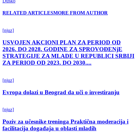
Duško
RELATED ARTICLES
MORE FROM AUTHOR
[njuz]
USVOJEN AKCIONI PLAN ZA PERIOD OD
2026. DO 2028. GODINE ZA SPROVOĐENjE
STRATEGIJE ZA MLADE U REPUBLICI SRBIJI
ZA PERIOD OD 2023. DO 2030....
[njuz]
Evropa dolazi u Beograd da uči o investiranju
[njuz]
Poziv za učesnike treninga Praktična moderacija i
facilitacija događaja u oblasti mladih