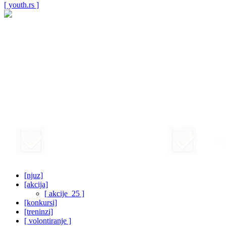
[ youth.rs ]
[njuz]
[akcija]
[ akcije_25 ]
[konkursi]
[treninzi]
[ volontiranje ]