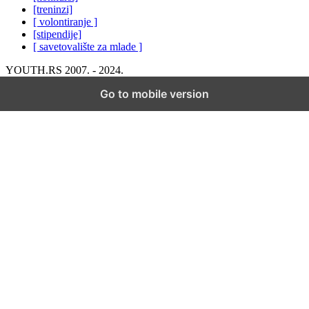
[treninzi]
[ volontiranje ]
[stipendije]
[ savetovalište za mlade ]
YOUTH.RS 2007. - 2024.
Go to mobile version