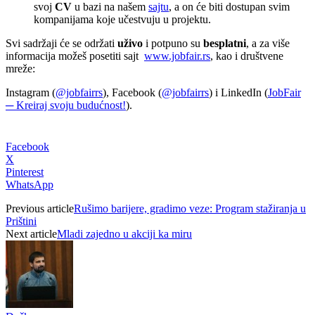
svoj
CV
u bazi na našem
sajtu
, a on će biti dostupan svim
kompanijama koje učestvuju u projektu.
Svi sadržaji će se održati
uživo
i potpuno su
besplatni
, a za više
informacija možeš posetiti sajt
www.jobfair.rs
, kao i društvene
mreže:
Instagram (
@jobfairrs
), Facebook (
@jobfairrs
) i LinkedIn (
JobFair
─ Kreiraj svoju budućnost!
).
Facebook
X
Pinterest
WhatsApp
Previous article
Rušimo barijere, gradimo veze: Program stažiranja u
Prištini
Next article
Mladi zajedno u akciji ka miru