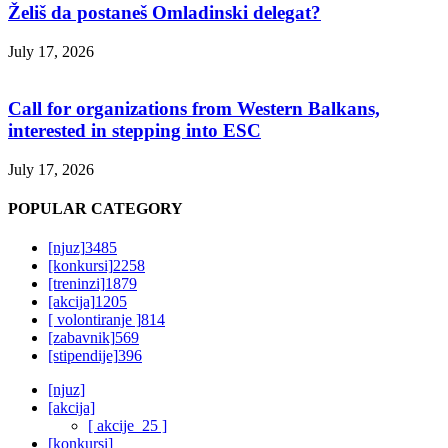
Želiš da postaneš Omladinski delegat?
July 17, 2026
Call for organizations from Western Balkans,
interested in stepping into ESC
July 17, 2026
POPULAR CATEGORY
[njuz]
3485
[konkursi]
2258
[treninzi]
1879
[akcija]
1205
[ volontiranje ]
814
[zabavnik]
569
[stipendije]
396
[njuz]
[akcija]
[ akcije_25 ]
[konkursi]