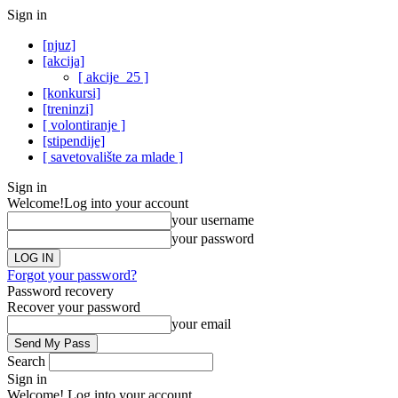
Sign in
[njuz]
[akcija]
[ akcije_25 ]
[konkursi]
[treninzi]
[ volontiranje ]
[stipendije]
[ savetovalište za mlade ]
Sign in
Welcome!
Log into your account
your username
your password
Forgot your password?
Password recovery
Recover your password
your email
Search
Sign in
Welcome! Log into your account