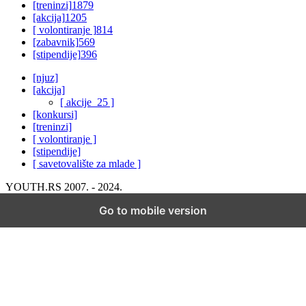
[treninzi]
1879
[akcija]
1205
[ volontiranje ]
814
[zabavnik]
569
[stipendije]
396
[njuz]
[akcija]
[ akcije_25 ]
[konkursi]
[treninzi]
[ volontiranje ]
[stipendije]
[ savetovalište za mlade ]
YOUTH.RS 2007. - 2024.
Go to mobile version