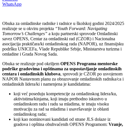
WhatsApp
Obuka za omladinske radnike i radnice u školskoj godini 2024/2025
realizuje se u okviru projekta
“Youth Forward: Navigating
Tomorrow’s Challenges”
a koju partnerski sprovode Omladinski
savez OPENS, Centar za omladinski rad (CZOR) i Nacionalna
asocijacija praktičara/ki omladinskog rada (NAPOR), uz finansijsku
podršku UNICEFa, Vlade Republike Srbije, Ministarstva turizma i
omladine i Grada Novog Sada.
Obuka se realizuje pod okriljem
OPENS Programa mentorske
podrške gradovima i opštinama za uspostavljanje omladinskih
centara i omladinskih klubova
, sprovodi je CZOR po usvojenom
NAPOR Nastavnom planu za obrazovanje omladinskih radnika/ca i
omladinskih lidera/ki i namenjena je kandidatima:
koji već poseduju kompetencije za omladinskog lidera/ku,
aktivistima/kinjama, koji imaju prethodno iskustvo u
omladinskom radu i radu sa mladima, te imaju visoku
motivaciju za rad sa mladima i usavršavanje iz oblasti
omladinskog rada;
koji kao nominovani kandidati od strane JLS dolaze iz
gradova i opština obuhvaćenih OPENS Programom:
Vranje,