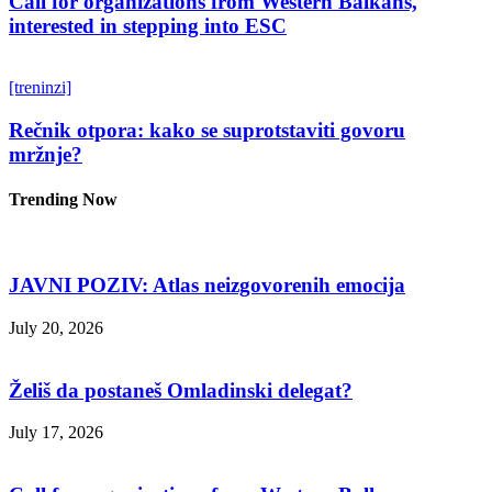
Call for organizations from Western Balkans,
interested in stepping into ESC
[treninzi]
Rečnik otpora: kako se suprotstaviti govoru
mržnje?
Trending Now
JAVNI POZIV: Atlas neizgovorenih emocija
July 20, 2026
Želiš da postaneš Omladinski delegat?
July 17, 2026