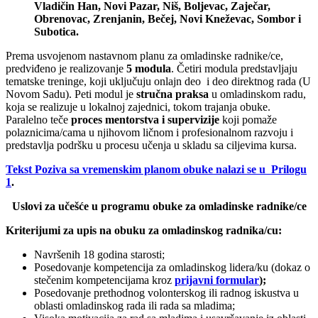
Vladičin Han, Novi Pazar, Niš, Boljevac, Zaječar,
Obrenovac, Zrenjanin, Bečej, Novi Kneževac, Sombor i
Subotica.
Prema usvojenom nastavnom planu za omladinske radnike/ce,
predviđeno je realizovanje
5 modula
. Četiri modula predstavljaju
tematske treninge, koji uključuju onlajn deo i deo direktnog rada (U
Novom Sadu). Peti modul je
stručna praksa
u omladinskom radu,
koja se realizuje u lokalnoj zajednici, tokom trajanja obuke.
Paralelno teče
proces mentorstva i supervizije
koji pomaže
polaznicima/cama u njihovom ličnom i profesionalnom razvoju i
predstavlja podršku u procesu učenja u skladu sa ciljevima kursa.
Tekst Poziva sa vremenskim planom obuke nalazi se u Prilogu
1
.
Uslovi za učešće u programu obuke za omladinske radnike/ce
Kriterijumi za upis na obuku za omladinskog radnika/cu:
Navršenih 18 godina starosti;
Posedovanje kompetencija za omladinskog lidera/ku (dokaz o
stečenim kompetencijama kroz
prijavni formular
);
Posedovanje prethodnog volonterskog ili radnog iskustva u
oblasti omladinskog rada ili rada sa mladima;