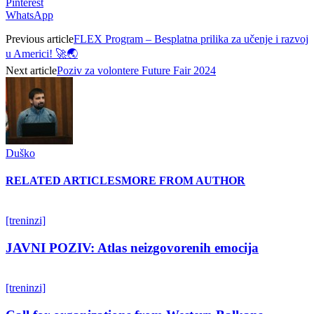
Pinterest
WhatsApp
Previous article
FLEX Program – Besplatna prilika za učenje i razvoj
u Americi! 🚀🌏
Next article
Poziv za volontere Future Fair 2024
Duško
RELATED ARTICLES
MORE FROM AUTHOR
[treninzi]
JAVNI POZIV: Atlas neizgovorenih emocija
[treninzi]