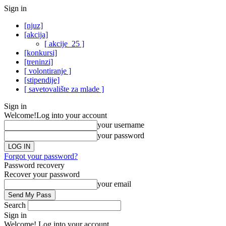
Sign in
[njuz]
[akcija]
[ akcije_25 ]
[konkursi]
[treninzi]
[ volontiranje ]
[stipendije]
[ savetovalište za mlade ]
Sign in
Welcome!
Log into your account
your username
your password
Forgot your password?
Password recovery
Recover your password
your email
Search
Sign in
Welcome! Log into your account