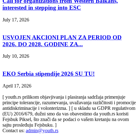
Call for organizations from Western Balkans,
interested in stepping into ESC
July 17, 2026
USVOJEN AKCIONI PLAN ZA PERIOD OD
2026. DO 2028. GODINE ZA...
July 10, 2026
EKO Serbia stipendije 2026 SU TU!
April 17, 2026
[ youth.rs prilikom objavjivanja i plasiranja sadržaja primenjuje
principe tolerancije, razumevanja, uvažavanja različitosti i promocije
antidiskriminacije i volonterizma. ] [ u skladu sa GDPR regulativom
(EU) 2016/679, dužni smo da vas obavestimo da youth.rs koristi
Fejsbuk Piksel, što znači da se podaci o vašem kretanju na ovom
sajtu prosleđuju Fejsbuku. ]
Contact us:
admin@youth.rs