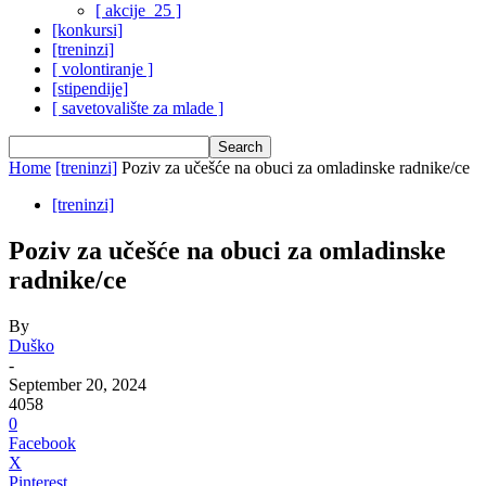
[ akcije_25 ]
[konkursi]
[treninzi]
[ volontiranje ]
[stipendije]
[ savetovalište za mlade ]
Home
[treninzi]
Poziv za učešće na obuci za omladinske radnike/ce
[treninzi]
Poziv za učešće na obuci za omladinske
radnike/ce
By
Duško
-
September 20, 2024
4058
0
Facebook
X
Pinterest