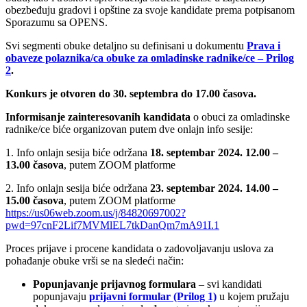
obezbeđuju gradovi i opštine za svoje kandidate prema potpisanom
Sporazumu sa OPENS.
Svi segmenti obuke detaljno su definisani u dokumentu
Prava i
obaveze polaznika/ca obuke za omladinske radnike/ce – Prilog
2
.
Konkurs je otvoren do 30. septembra do 17.00 časova.
Informisanje zainteresovanih kandidata
o obuci za omladinske
radnike/ce biće organizovan putem dve onlajn info sesije:
1. Info onlajn sesija biće održana
18. septembar 2024. 12.00 –
13.00 časova
, putem ZOOM platforme
2. Info onlajn sesija biće održana
23. septembar 2024. 14.00 –
15.00 časova
, putem ZOOM platforme
https://us06web.zoom.us/j/84820697002?
pwd=97cnF2Lif7MVMlEL7tkDanQm7mA91I.1
Proces prijave i procene kandidata o zadovoljavanju uslova za
pohađanje obuke vrši se na sledeći način:
Popunjavanje prijavnog formulara
– svi kandidati
popunjavaju
prijavni formular (Prilog 1)
u kojem pružaju