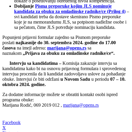
dokaze o posedovanju određenog nivoa kompetencija.
Dobijanje
Pisma preporuke kojim JLS nominuje
kandidata za obuku za omladinske radnike/ce (Prilog 4)
–
svi kandidati treba da dostave skenirano Pismo preporuke
koje je na memorandumu JLS, sa potpisom nadležne osobe i
sa pečatom, čime JLS potvrđuje nominaciju kandidata.
Popunjeni prijavni formular zajedno sa Pismom preporuke
poslati
najkasnije do 30. septembra 2024. godine do 17.00
časova
na imejl adresu:
marijana@opens.rs
sa
naznakom
„Prijava za obuku za omladinske radnike/ce“.
Intervju sa kandidatima –
Komisija zakazuje intervju sa
kandidatima kako bi na osnovu prijavnog formulara i sprovedenog
intervjua procenila da li kandidat zadovoljava uslove za pohađanje
obuke. Intervjui će biti održani
u Novom Sadu
u periodu
07 – 10.
oktobra 2024. godine.
Za dodatne informacije možete se obratiti kontakt osobi ispred
programa obuke:
Marijana Rodić, 069 2019 012 ,
marijana@opens.rs
Facebook
X