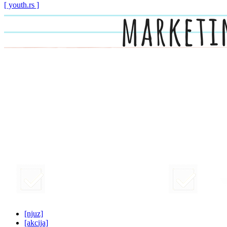
[ youth.rs ]
[njuz]
[akcija]