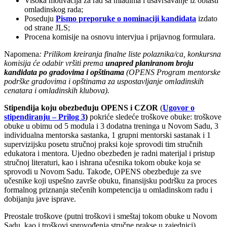
Visoka motivacija za rad sa mladima i usavršavanje iz oblasti
omladinskog rada;
Poseduju
Pismo preporuke o nominaciji kandidata
izdato
od strane JLS;
Procena komisije na osnovu intervjua i prijavnog formulara.
Napomena
: Prilikom kreiranja finalne liste polaznika/ca, konkursna
komisija će odabir vršiti prema
unapred planiranom broju
kandidata po gradovima i opštinama
(OPENS Program mentorske
podrške gradovima i opštinama za uspostavljanje omladinskih
cenatara i omladinskih klubova).
Stipendija koju obezbeđuju OPENS i CZOR
(
Ugovor o
stipendiranju – Prilog 3
)
pokriće sledeće troškove obuke: troškove
obuke u obimu od 5 modula i 3 dodatna treninga u Novom Sadu, 3
individualna mentorska sastanka, 1 grupni mentorski sastanak i 1
supervizijsku posetu stručnoj praksi koje sprovodi tim stručnih
edukatora i mentora. Ujedno obezbeđen je radni materijal i pristup
stručnoj literaturi, kao i ishrana učesnika tokom obuke koja se
sprovodi u Novom Sadu. Takođe, OPENS obezbeđuje za sve
učesnike koji uspešno završe obuku, finansijsku podršku za proces
formalnog priznanja stečenih kompetencija u omladinskom radu i
dobijanju jave isprave.
Preostale troškove (putni troškovi i smeštaj tokom obuke u Novom
Sadu, kao i troškovi sprovođenja stručne prakse u zajednici)