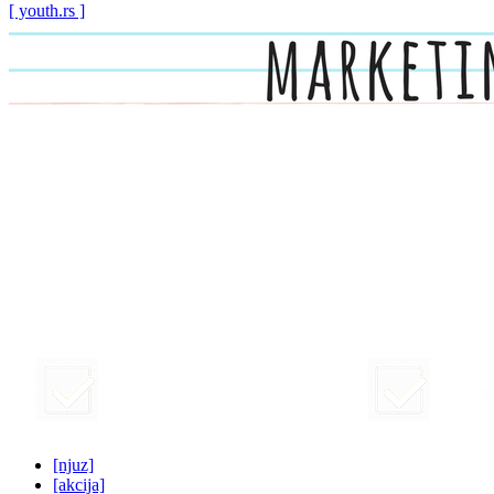
[ youth.rs ]
[njuz]
[akcija]