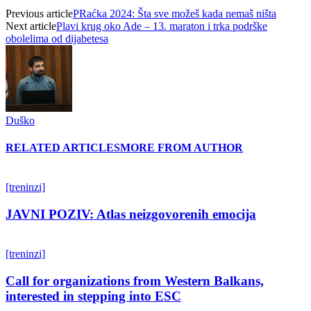
Previous article
PRaćka 2024: Šta sve možeš kada nemaš ništa
Next article
Plavi krug oko Ade – 13. maraton i trka podrške
obolelima od dijabetesa
Duško
RELATED ARTICLES
MORE FROM AUTHOR
[treninzi]
JAVNI POZIV: Atlas neizgovorenih emocija
[treninzi]
Call for organizations from Western Balkans,
interested in stepping into ESC