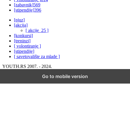
[zabavnik]
569
[stipendije]
396
[njuz]
[akcija]
[ akcije_25 ]
[konkursi]
[treninzi]
[ volontiranje ]
[stipendije]
[ savetovalište za mlade ]
YOUTH.RS 2007. - 2024.
Go to mobile version