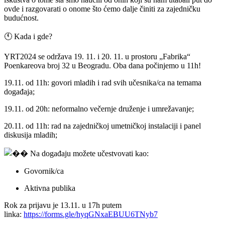
ovde i razgovarati o onome što ćemo dalje činiti za zajedničku
budućnost.
🕚 Kada i gde?
YRT2024 se održava 19. 11. i 20. 11. u prostoru „Fabrika“
Poenkareova broj 32 u Beogradu. Oba dana počinjemo u 11h!
19.11. od 11h: govori mladih i rad svih učesnika/ca na temama
događaja;
19.11. od 20h: neformalno večernje druženje i umrežavanje;
20.11. od 11h: rad na zajedničkoj umetničkoj instalaciji i panel
diskusija mladih;
Na događaju možete učestvovati kao:
Govornik/ca
Aktivna publika
Rok za prijavu je 13.11. u 17h putem
linka:
https://forms.gle/hyqGNxaEBUU6TNyb7