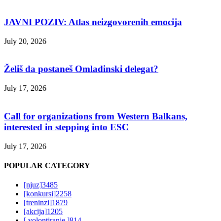
JAVNI POZIV: Atlas neizgovorenih emocija
July 20, 2026
Želiš da postaneš Omladinski delegat?
July 17, 2026
Call for organizations from Western Balkans,
interested in stepping into ESC
July 17, 2026
POPULAR CATEGORY
[njuz]
3485
[konkursi]
2258
[treninzi]
1879
[akcija]
1205
[ volontiranje ]
814