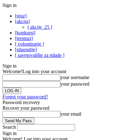
Sign in
[njuz]
[akcija]
[ akcije_25 ]
[konkursi]
[treninzi]
[ volontiranje ]
[stipendije]
[ savetovalište za mlade ]
Sign in
Welcome!
Log into your account
your username
your password
Forgot your password?
Password recovery
Recover your password
your email
Search
Sign in
Welcome! Log into your account