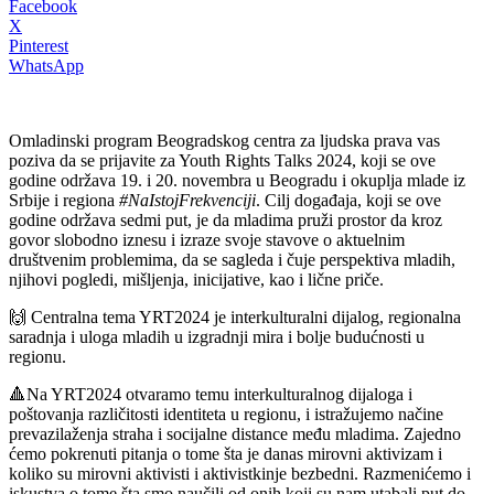
Facebook
X
Pinterest
WhatsApp
Omladinski program Beogradskog centra za ljudska prava vas
poziva da se prijavite za Youth Rights Talks 2024, koji se ove
godine održava 19. i 20. novembra u Beogradu i okuplja mlade iz
Srbije i regiona
#NaIstojFrekvenciji
. Cilj događaja, koji se ove
godine održava sedmi put, je da mladima pruži prostor da kroz
govor slobodno iznesu i izraze svoje stavove o aktuelnim
društvenim problemima, da se sagleda i čuje perspektiva mladih,
njihovi pogledi, mišljenja, inicijative, kao i lične priče.
🙌 Centralna tema YRT2024 je interkulturalni dijalog, regionalna
saradnja i uloga mladih u izgradnji mira i bolje budućnosti u
regionu.
🔺Na YRT2024 otvaramo temu interkulturalnog dijaloga i
poštovanja različitosti identiteta u regionu, i istražujemo načine
prevazilaženja straha i socijalne distance među mladima. Zajedno
ćemo pokrenuti pitanja o tome šta je danas mirovni aktivizam i
koliko su mirovni aktivisti i aktivistkinje bezbedni. Razmenićemo i
iskustva o tome šta smo naučili od onih koji su nam utabali put do