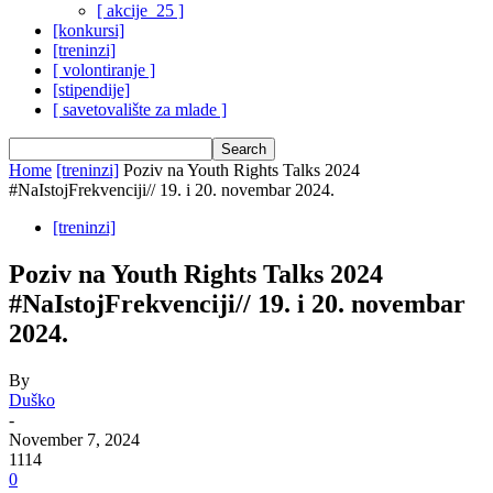
[ akcije_25 ]
[konkursi]
[treninzi]
[ volontiranje ]
[stipendije]
[ savetovalište za mlade ]
Home
[treninzi]
Poziv na Youth Rights Talks 2024
#NaIstojFrekvenciji// 19. i 20. novembar 2024.
[treninzi]
Poziv na Youth Rights Talks 2024
#NaIstojFrekvenciji// 19. i 20. novembar
2024.
By
Duško
-
November 7, 2024
1114
0