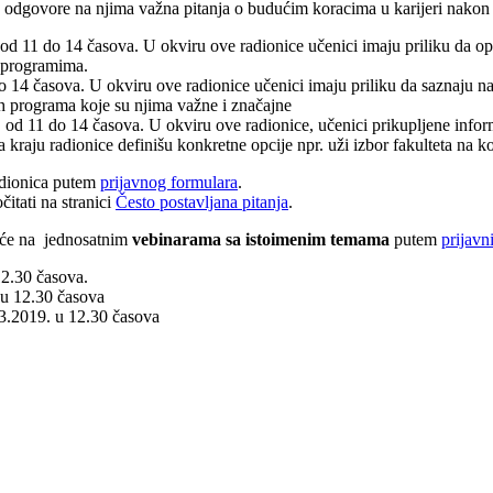
 odgovore na njima važna pitanja o budućim koracima u karijeri nakon 
od 11 do 14 časova. U okviru ove radionice učenici imaju priliku da opi
m programima.
o 14 časova. U okviru ove radionice učenici imaju priliku da saznaju n
ih programa koje su njima važne i značajne
 od 11 do 14 časova. U okviru ove radionice, učenici prikupljene informa
 kraju radionice definišu konkretne opcije npr. uži izbor fakulteta na ko
radionica putem
prijavnog formulara
.
itati na stranici
Često postavljana pitanja
.
ešće na jednosatnim
vebinarama sa istoimenim temama
putem
prijavn
12.30 časova.
 u 12.30 časova
.3.2019. u 12.30 časova