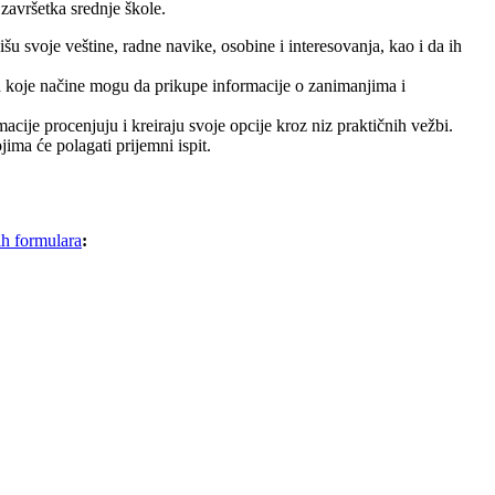
završetka srednje škole.
šu svoje veštine, radne navike, osobine i interesovanja, kao i da ih
a koje načine mogu da prikupe informacije o zanimanjima i
cije procenjuju i kreiraju svoje opcije kroz niz praktičnih vežbi.
jima će polagati prijemni ispit.
ih formulara
: