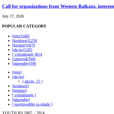
Call for organizations from Western Balkans, interest
July 17, 2026
POPULAR CATEGORY
[njuz]
3485
[konkursi]
2258
[treninzi]
1879
[akcija]
1205
[ volontiranje ]
814
[zabavnik]
569
[stipendije]
396
[njuz]
[akcija]
[ akcije_25 ]
[konkursi]
[treninzi]
[ volontiranje ]
[stipendije]
[ savetovalište za mlade ]
YOUTH.RS 2007. - 2024.