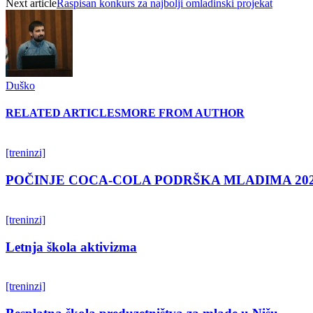
Next article
Raspisan konkurs za najbolji omladinski projekat
Duško
RELATED ARTICLES
MORE FROM AUTHOR
[treninzi]
POČINJE COCA-COLA PODRŠKA MLADIMA 202
[treninzi]
Letnja škola aktivizma
[treninzi]