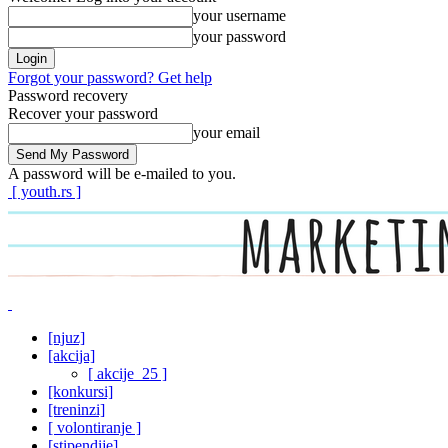
your username
your password
Forgot your password? Get help
Password recovery
Recover your password
your email
A password will be e-mailed to you.
[ youth.rs ]
[njuz]
[akcija]
[ akcije_25 ]
[konkursi]
[treninzi]
[ volontiranje ]
[stipendije]