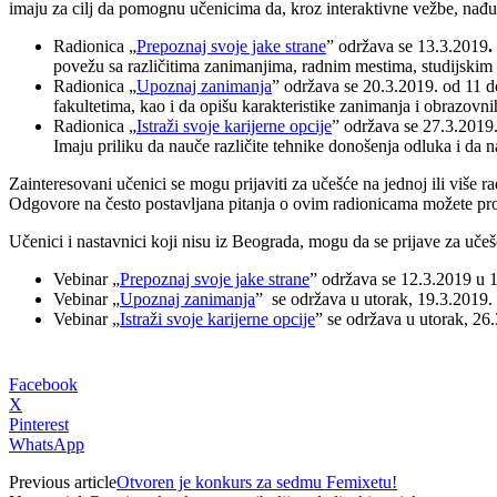
imaju za cilj da pomognu učenicima da, kroz interaktivne vežbe, nađu
Radionica „
Prepoznaj svoje jake strane
” održava se 13.3.2019
.
povežu sa različitima zanimanjima, radnim mestima, studijski
Radionica „
Upoznaj zanimanja
” održava se 20.3.2019. od 11 d
fakultetima, kao i da opišu karakteristike zanimanja i obrazovn
Radionica „
Istraži svoje karijerne opcije
” održava se 27.3.2019.
Imaju priliku da nauče različite tehnike donošenja odluka i da na
Zainteresovani učenici se mogu prijaviti za učešće na jednoj ili više 
Odgovore na često postavljana pitanja o ovim radionicama možete proč
Učenici i nastavnici koji nisu iz Beograda, mogu da se prijave za uč
Vebinar „
Prepoznaj svoje jake strane
” održava se 12.3.2019 u 
Vebinar „
Upoznaj zanimanja
” se održava u utorak, 19.3.2019.
Vebinar „
Istraži svoje karijerne opcije
” se održava u utorak, 26
Facebook
X
Pinterest
WhatsApp
Previous article
Otvoren je konkurs za sedmu Femixetu!