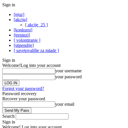
Sign in
[njuz]
[akcija]
[ akcije_25 ]
[konkursi]
[treninzi]
[ volontiranje ]
[stipendije]
[ savetovalište za mlade ]
Sign in
Welcome!
Log into your account
your username
your password
Forgot your password?
Password recovery
Recover your password
your email
Search
Sign in
Welcome! Log into your account