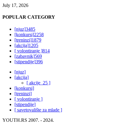
July 17, 2026
POPULAR CATEGORY
[njuz]
3485
[konkursi]
2258
[treninzi]
1879
[akcija]
1205
[ volontiranje ]
814
[zabavnik]
569
[stipendije]
396
[njuz]
[akcija]
[ akcije_25 ]
[konkursi]
[treninzi]
[ volontiranje ]
[stipendije]
[ savetovalište za mlade ]
YOUTH.RS 2007. - 2024.