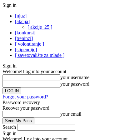
Sign in
[njuz]
[akcija]
[ akcije_25 ]
[konkursi]
[treninzi]
[ volontiranje ]
[stipendije]
[ savetovalište za mlade ]
Sign in
Welcome!
Log into your account
your username
your password
Forgot your password?
Password recovery
Recover your password
your email
Search
Sign in
Welcome! Log into your account