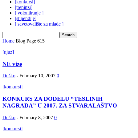
[konkursi]
[treninzi]
[ volontiranje ]
[stipendije]
[ savetovalište za mlade ]
Home
Blog
Page 615
[njuz]
NE vize
Duško
-
February 10, 2007
0
[konkursi]
KONKURS ZA DODELU “TESLINIH
NAGRADA” U 2007. ZA STVARALAŠTVO
Duško
-
February 8, 2007
0
[konkursi]