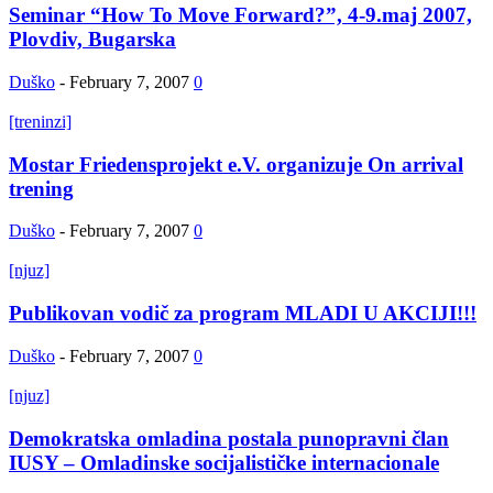
Seminar “How To Move Forward?”, 4-9.maj 2007,
Plovdiv, Bugarska
Duško
-
February 7, 2007
0
[treninzi]
Mostar Friedensprojekt e.V. organizuje On arrival
trening
Duško
-
February 7, 2007
0
[njuz]
Publikovan vodič za program MLADI U AKCIJI!!!
Duško
-
February 7, 2007
0
[njuz]
Demokratska omladina postala punopravni član
IUSY – Omladinske socijalističke internacionale