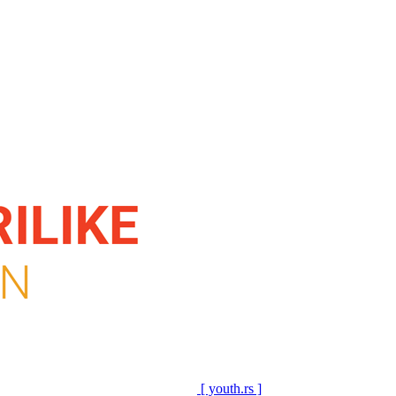
[ youth.rs ]