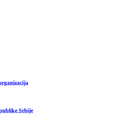
organizacija
epublike Srbije