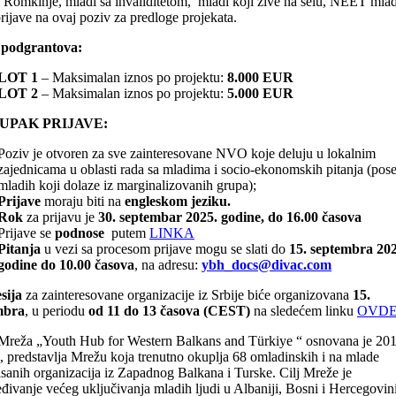
 Romkinje, mladi sa invaliditetom, mladi koji žive na selu, NEET mladi 
prijave na ovaj poziv za predloge projekata.
 podgrantova:
LOT 1
– Maksimalan iznos po projektu:
8.000 EUR
LOT 2
– Maksimalan iznos po projektu:
5.000 EUR
UPAK PRIJAVE:
Poziv je otvoren za sve zainteresovane NVO koje deluju u lokalnim
zajednicama u oblasti rada sa mladima i socio-ekonomskih pitanja (pos
mladih koji dolaze iz marginalizovanih grupa);
Prijave
moraju biti na
engleskom jeziku.
Rok
za prijavu je
30. septembar 2025. godine, do 16.00 časova
Prijave se
podnose
putem
LINKA
Pitanja
u vezi sa procesom prijave mogu se slati do
15. septembra 202
godine do 10.00 časova
, na adresu:
ybh_docs@divac.com
esija
za zainteresovane organizacije iz Srbije biće organizovana
15.
mbra
, u periodu
od 11 do 13 časova (CEST)
na sledećem linku
OVD
reža „Youth Hub for Western Balkans and Türkiye “ osnovana je 201
, predstavlja Mrežu koja trenutno okuplja 68 omladinskih i na mlade
tisanih organizacija iz Zapadnog Balkana i Turske. Cilj Mreže je
đivanje većeg uključivanja mladih ljudi u Albaniji, Bosni i Hercegovini