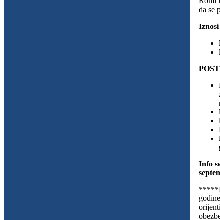
Romi i
da se 
Iznosi
POST
Info s
septe
*****M
godine
orijen
obezbe