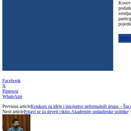
Kosovu
podatk
zemlja
partic
pojedi
PRI
Facebook
X
Pinterest
WhatsApp
Previous article
Konkurs za ideje i inicijative neformalnih grupa – Št
Next article
Prijavi se za deveti ciklus Akademije omladinske politike