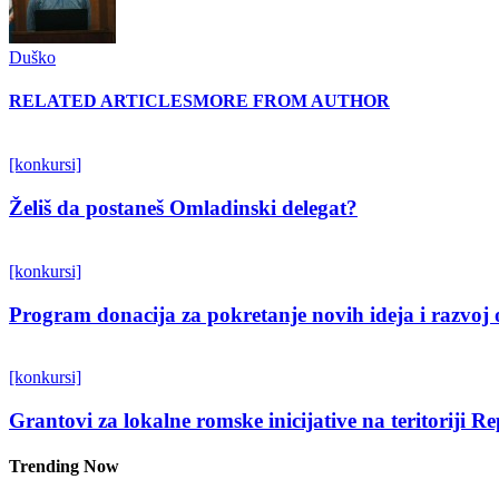
Duško
RELATED ARTICLES
MORE FROM AUTHOR
[konkursi]
Želiš da postaneš Omladinski delegat?
[konkursi]
Program donacija za pokretanje novih ideja i razvoj 
[konkursi]
Grantovi za lokalne romske inicijative na teritoriji R
Trending Now