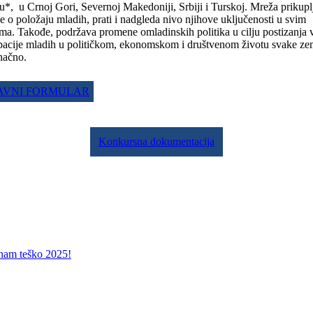
*, u Crnoj Gori, Severnoj Makedoniji, Srbiji i Turskoj. Mreža prikupl
e o položaju mladih, prati i nadgleda nivo njihove uključenosti u svim
ma. Takođe, podržava promene omladinskih politika u cilju postizanja 
ipacije mladih u političkom, ekonomskom i društvenom životu svake ze
načno.
JAVNI FORMULAR
Konkursna dokumentacija
a nam teško 2025!