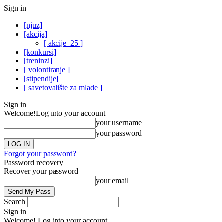
Sign in
[njuz]
[akcija]
[ akcije_25 ]
[konkursi]
[treninzi]
[ volontiranje ]
[stipendije]
[ savetovalište za mlade ]
Sign in
Welcome!
Log into your account
your username
your password
Forgot your password?
Password recovery
Recover your password
your email
Search
Sign in
Welcome! Log into your account