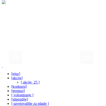
[njuz]
[akcija]
[ akcije_25 ]
[konkursi]
[treninzi]
[ volontiranje ]
[stipendije]
[ savetovalište za mlade ]