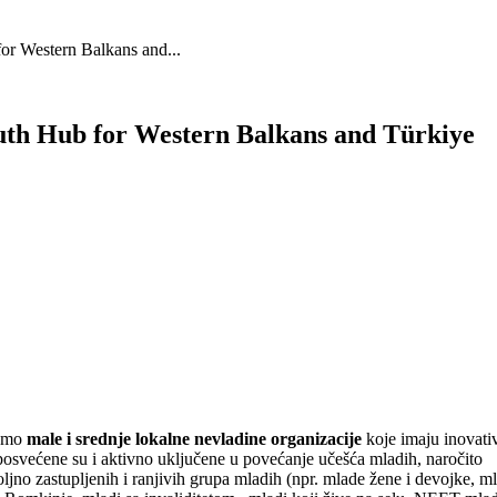
for Western Balkans and...
outh Hub for Western Balkans and Türkiye
amo
male i srednje lokalne nevladine organizacije
koje imaju inovati
 posvećene su i aktivno uključene u povećanje učešća mladih, naročito
ljno zastupljenih i ranjivih grupa mladih (npr. mlade žene i devojke, m