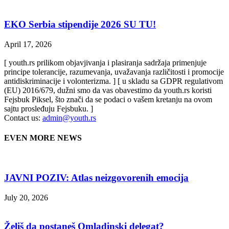
EKO Serbia stipendije 2026 SU TU!
April 17, 2026
[ youth.rs prilikom objavjivanja i plasiranja sadržaja primenjuje
principe tolerancije, razumevanja, uvažavanja različitosti i promocije
antidiskriminacije i volonterizma. ] [ u skladu sa GDPR regulativom
(EU) 2016/679, dužni smo da vas obavestimo da youth.rs koristi
Fejsbuk Piksel, što znači da se podaci o vašem kretanju na ovom
sajtu prosleđuju Fejsbuku. ]
Contact us:
admin@youth.rs
EVEN MORE NEWS
JAVNI POZIV: Atlas neizgovorenih emocija
July 20, 2026
Želiš da postaneš Omladinski delegat?