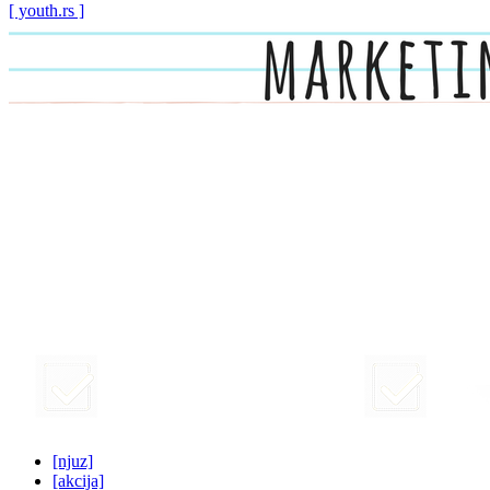
[ youth.rs ]
[njuz]
[akcija]