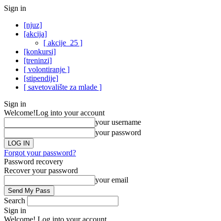
Sign in
[njuz]
[akcija]
[ akcije_25 ]
[konkursi]
[treninzi]
[ volontiranje ]
[stipendije]
[ savetovalište za mlade ]
Sign in
Welcome!
Log into your account
your username
your password
Forgot your password?
Password recovery
Recover your password
your email
Search
Sign in
Welcome! Log into your account