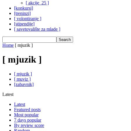
[ akcije_25 ]
[konkursi]
[treninzi]
[ volontiranje ]
[stipendije]
[ savetovalište za mlade ]
Home
[ mjuzik ]
[ mjuzik ]
[ mjuzik ]
[ muviz ]
[zabavnik]
Latest
Latest
Featured posts
Most popular
7 days popular
By review score
Random