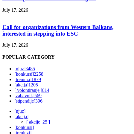
July 17, 2026
Call for organizations from Western Balkans,
interested in stepping into ESC
July 17, 2026
POPULAR CATEGORY
[njuz]
3485
[konkursi]
2258
[treninzi]
1879
[akcija]
1205
[ volontiranje ]
814
[zabavnik]
569
[stipendije]
396
[njuz]
[akcija]
[ akcije_25 ]
[konkursi]
[treninzi]