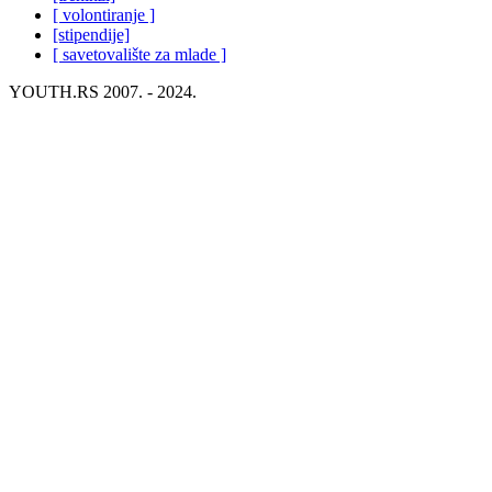
[ volontiranje ]
[stipendije]
[ savetovalište za mlade ]
YOUTH.RS 2007. - 2024.