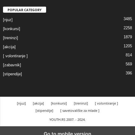
POPULAR CATEGORY
3485
[njuz]
2258
[konkursi]
1879
[treninzi]
1205
[akcija]
814
[ volontiranje ]
569
[zabavnik]
396
[stipendije]
[njuz]
[akcija]
[konkursi]
[treninzi]
[ volontiranje ]
[stipendije]
[ savetovalište za mlade ]
YOUTH.RS 2007. - 2024.
Go to mobile version