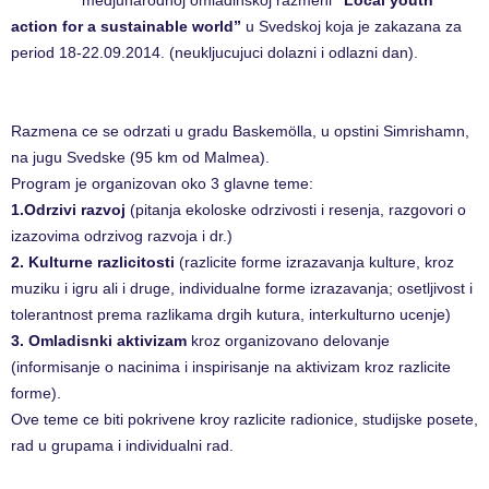
medjunarodnoj omladinskoj razmeni
“Local youth
action for a sustainable world”
u Svedskoj koja je zakazana za
period ​18​-2​2​.0​9​.2014. (neukljucujuci dolazni i odlazni dan).
Razmena ce se odrzati u gradu Baskemölla, u opstini Simrishamn,
na jugu Svedske (95 km od Malmea).
Program je organizovan oko 3 glavne teme:
1.Odrzivi razvoj
(pitanja ekoloske odrzivosti i resenja, razgovori o
izazovima odrzivog razvoja i dr.)
2. Kulturne razlicitosti
(razlicite forme izrazavanja kulture, kroz
muziku i igru ali i druge, individualne forme izrazavanja; osetljivost i
tolerantnost prema razlikama drgih kutura, interkulturno ucenje)
3. Omladisnki aktivizam
kroz organizovano delovanje
(informisanje o nacinima i inspirisanje na aktivizam kroz razlicite
forme).
Ove teme ce biti pokrivene kroy razlicite radionice, studijske posete,
rad u grupama i individualni rad.