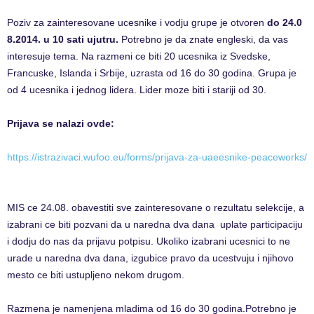
Poziv za zainteresovane ucesnike i vodju grupe je otvoren
do ​24​.0​
8​.2014. u 10 sati ujutru.
Potrebno je da znate engleski, da vas
interesuje tema. Na razmeni ce biti ​20​ ucesnika iz Svedske,
Francuske, Islanda i Srbije, uzrasta od 16 do 30 godina. Grupa je
od 4 ucesnika i jednog lidera. Lider moze biti i stariji od 30.
Prijava se nalazi ovde: ​
https://istrazivaci.wufoo.eu/forms/prijava-za-uaeesnike-peaceworks/
​MIS ce 24​.0​8​. obavestiti sve zainteresovane o rezultatu selekcije, a
izabrani ce biti pozvani da u naredna dva dana uplate participaciju
i dodju do nas da prijavu potpisu. Ukoliko izabrani ucesnici to ne
urade u na​​redna dva dana, izgubice pravo da ucestvuju i njihovo
mesto ce biti ustupljeno nekom drugom.
Razmena je namenjena mladima od 16 do 30​ godina.Potrebno je