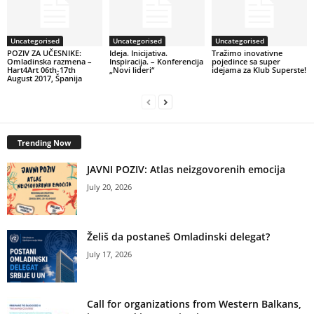
Uncategorised
Uncategorised
Uncategorised
POZIV ZA UČESNIKE:
Ideja. Inicijativa.
Tražimo inovativne
Omladinska razmena –
Inspiracija. – Konferencija
pojedince sa super
Hart4Art 06th-17th
„Novi lideri“
idejama za Klub Superste!
August 2017, Španija
Trending Now
JAVNI POZIV: Atlas neizgovorenih emocija
July 20, 2026
Želiš da postaneš Omladinski delegat?
July 17, 2026
Call for organizations from Western Balkans,