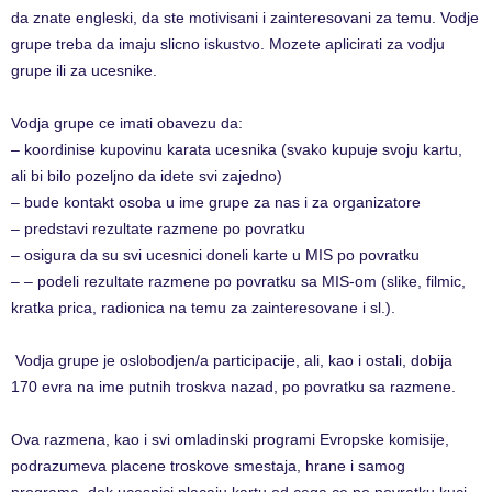
da znate engleski, da ste motivisani i zainteresovani za temu. Vodje
grupe treba da imaju slicno iskustvo. Mozete aplicirati za vodju
grupe ili za ucesnike.
Vodja grupe ce imati obavezu da:
– koordinise kupovinu karata ucesnika (svako kupuje svoju kartu,
ali bi bilo pozeljno da idete svi zajedno)
– bude kontakt osoba u ime grupe za nas i za organizatore
– predstavi rezultate razmene po povratku
– osigura da su svi ucesnici doneli karte u MIS po povratku
– – podeli rezultate razmene po povratku sa MIS-om (slike, filmic,
kratka prica, radionica na temu za zainteresovane i sl.).
​ Vodja grupe je oslobodjen/a participacije, ali, kao i ostali, dobija
170 evra na ime putnih troskva nazad, po povratku sa razmene.​
Ova razmena, kao i svi omladinski programi Evropske komisije,
podrazumeva placene troskove smestaja, hrane i samog