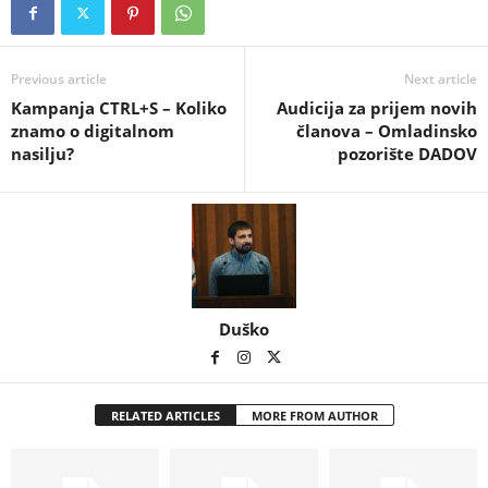
Previous article
Next article
Kampanja CTRL+S – Koliko
Audicija za prijem novih
znamo o digitalnom
članova – Omladinsko
nasilju?
pozorište DADOV
Duško
RELATED ARTICLES
MORE FROM AUTHOR