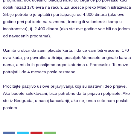
programa, dok ucesnici placaju kartu od cega ce po povratku kuci
dobiti nazad 170 evra na racun. Za ucesce preko Mladih istrazivaca
Srbije potrebno je uplatiti i participaciju od 4.800 dinara (ako ove
godine prvi put idete na razmenu, trening ili volonterski kamp u
inostranstvu), tj. 2.400 dinara (ako ste ove godine vec bili na jedom
od navedenih programa).
Uzmite u obzir da sami placate kartu, i da ce vam biti vraceno ​170
evra​ kada, po povratku u Srbiju, posaljete/donesete originale karata
nama, a mi da ih posaljemo organizatorima u Francusku. To moze
potrajati i do 4 meseca posle razmene.
Procitajte pazljivo uslove prijavljivanja koji su sastavni deo prijave.
Ako budete selektovani, bice potrebno da tu prijavu i potpisete. Ako
ste iz Beograda, u nasoj kancelariji, ako ne, onda cete nam poslati
postom.