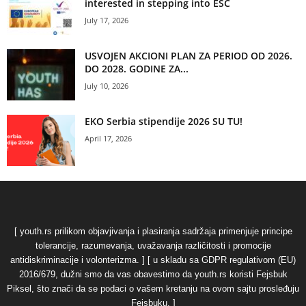
interested in stepping into ESC
July 17, 2026
USVOJEN AKCIONI PLAN ZA PERIOD OD 2026.
DO 2028. GODINE ZA...
July 10, 2026
EKO Serbia stipendije 2026 SU TU!
April 17, 2026
[ youth.rs prilikom objavjivanja i plasiranja sadržaja primenjuje principe
tolerancije, razumevanja, uvažavanja različitosti i promocije
antidiskriminacije i volonterizma. ] [ u skladu sa GDPR regulativom (EU)
2016/679, dužni smo da vas obavestimo da youth.rs koristi Fejsbuk
Piksel, što znači da se podaci o vašem kretanju na ovom sajtu prosleđuju
Fejsbuku. ]