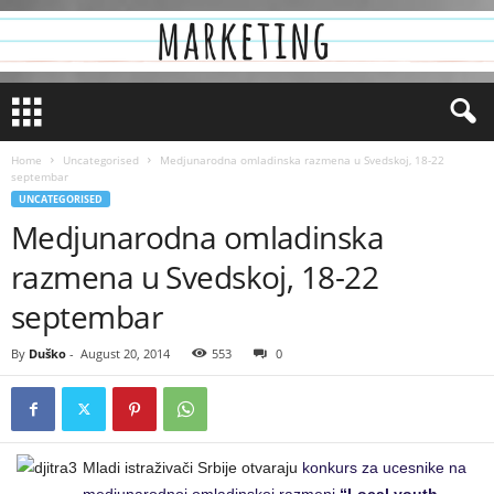
Home
Uncategorised
Medjunarodna omladinska razmena u Svedskoj, 18-22
septembar
UNCATEGORISED
Medjunarodna omladinska
razmena u Svedskoj, 18-22
septembar
By
Duško
-
August 20, 2014
553
0
Mladi istraživači Srbije otvaraju
konkurs za ucesnike na