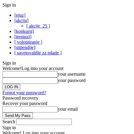
Sign in
[njuz]
[akcija]
[ akcije_25 ]
[konkursi]
[treninzi]
[ volontiranje ]
[stipendije]
[ savetovalište za mlade ]
Sign in
Welcome!
Log into your account
your username
your password
Forgot your password?
Password recovery
Recover your password
your email
Search
Sign in
Welcome! Log into your account