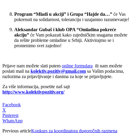
Program “Mladi u akciji” i Grupa “Hajde da…”
će Vas
pokrenuti na solidarnost, toleranciju i uzajamno razumevanje!
Aleksandar Gubaš i klub OPA “Omladina pokreće
akciju”
će Vam pokazati kako zajedničkim snagama možete
da rešite probleme omladine u Srbiji. Aktivirajmo se i
promenimo svet zajedno!
Prijave nam možete slati putem
online formulara
ili nam možete
poslati mail na
kolektiv.pozitiv@gmail.com
sa Vašim podacima,
razlozima za prijavljivanje i danima za koje se prijavljujete.
Za više informacija, posetite naš sajt
http://www.kolektivpozitiv.org/
Facebook
X
Pinterest
WhatsApp
Previous article
Konkurs za koordinatora dugoročnih razmena