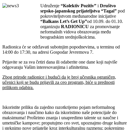
Udruženje
“Kolektiv Pozitiv”
i
Društvo
srpsko-japanskog prijateljstva “Tagai”
pod
pokroviteljstvom međunarodne inicijative
“Balkans Let’s Get Up”
od 10.09. do 01.10.
organizuju
RADIONICU
za promovisanje
neformalnih vidova obrazovanja među
beogradskim srednjoškolcima.
Radionica će se održavati subotnjim popodnevima, u terminu od
14:00 do 17:30, na adresi Gospodar Jevremova 7.
Prijavite se za sva četiri dana ili odaberite one dane koji najviše
odgovaraju Vašim interesovanjima i afinitetima.
Zbog prirode radionice i budući da je broj učesnika ograničen,
učenici koji se budu prijavili za ceo program, biće u prednosti
prilikom odabira.
Iskoristite priliku da zajedno razotkrijemo pojam neformalnog
obrazovanja i naučimo kako da iskoristimo naše potencijale do
maksimuma! Proširimo znanja i unapredimo talente uz naučne i
umetničke kampove; proputujmo ceo svet, upoznajmo druge kulture
i steknimo nove prijatelje kroz interkulturalnu razmenu; pokrenimo