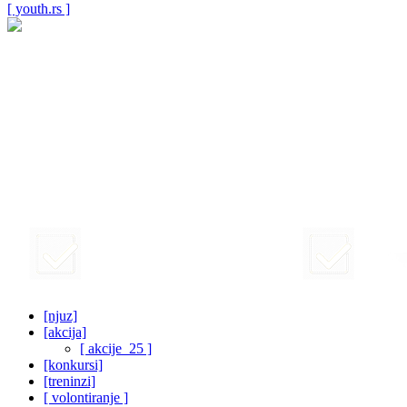
[ youth.rs ]
[njuz]
[akcija]
[ akcije_25 ]
[konkursi]
[treninzi]
[ volontiranje ]