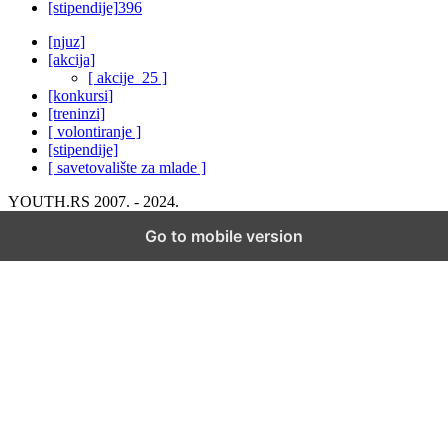
[stipendije]
396
[njuz]
[akcija]
[ akcije_25 ]
[konkursi]
[treninzi]
[ volontiranje ]
[stipendije]
[ savetovalište za mlade ]
YOUTH.RS 2007. - 2024.
Go to mobile version