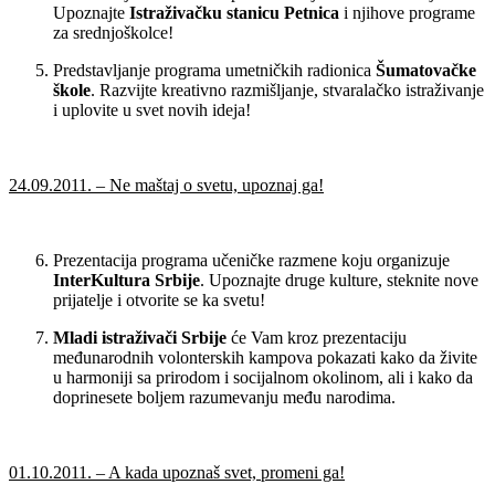
Upoznajte
I
straživačku stanicu Petnica
i njihove programe
za srednjoškolce!
Predstavljanje programa umetničkih radionica
Šumatovačke
škole
. Razvijte kreativno razmišljanje, stvaralačko istraživanje
i uplovite u svet novih ideja!
24.09.2011. – Ne maštaj o svetu, upoznaj ga!
Prezentacija programa učeničke razmene koju organizuje
InterKultura Srbije
. Upoznajte druge kulture, steknite nove
prijatelje i otvorite se ka svetu!
Mladi istraživači Srbije
će Vam kroz prezentaciju
međunarodnih volonterskih kampova pokazati kako da živite
u harmoniji sa prirodom i socijalnom okolinom, ali i kako da
doprinesete boljem razumevanju među narodima.
01.10.2011. – A kada upoznaš svet, promeni ga!