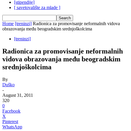
[stipendije]
[ savetovalište za mlade ]
Home
[treninzi]
Radionica za promovisanje neformalnih vidova
obrazovanja među beogradskim srednjoškolcima
[treninzi]
Radionica za promovisanje neformalnih
vidova obrazovanja među beogradskim
srednjoškolcima
By
Duško
-
August 31, 2011
320
0
Facebook
X
Pinterest
WhatsApp