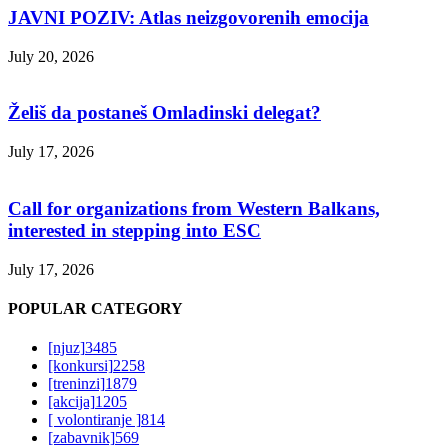
JAVNI POZIV: Atlas neizgovorenih emocija
July 20, 2026
Želiš da postaneš Omladinski delegat?
July 17, 2026
Call for organizations from Western Balkans,
interested in stepping into ESC
July 17, 2026
POPULAR CATEGORY
[njuz]
3485
[konkursi]
2258
[treninzi]
1879
[akcija]
1205
[ volontiranje ]
814
[zabavnik]
569