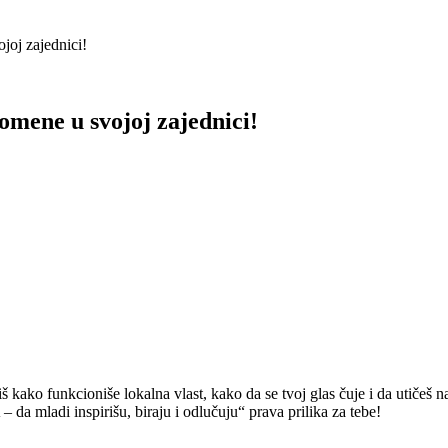
joj zajednici!
omene u svojoj zajednici!
š kako funkcioniše lokalna vlast, kako da se tvoj glas čuje i da utičeš n
a mladi inspirišu, biraju i odlučuju“ prava prilika za tebe!