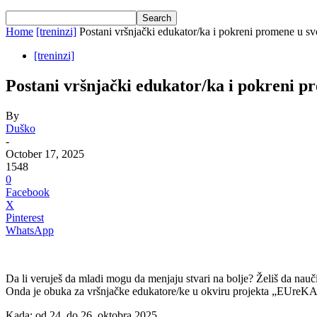
Home
[treninzi]
Postani vršnjački edukator/ka i pokreni promene u svo
[treninzi]
Postani vršnjački edukator/ka i pokreni pr
By
Duško
-
October 17, 2025
1548
0
Facebook
X
Pinterest
WhatsApp
Da li veruješ da mladi mogu da menjaju stvari na bolje? Želiš da nauči
Onda je obuka za vršnjačke edukatore/ke u okviru projekta „EUreKA – d
Kada: od 24. do 26. oktobra 2025.