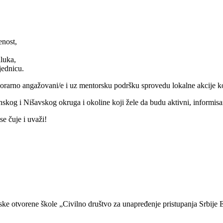
enost,
dluka,
jednicu.
norarno angažovani/e i uz mentorsku podršku sprovedu lokalne akcije 
og i Nišavskog okruga i okoline koji žele da budu aktivni, informisan
e čuje i uvaži!
e otvorene škole „Civilno društvo za unapređenje pristupanja Srbij