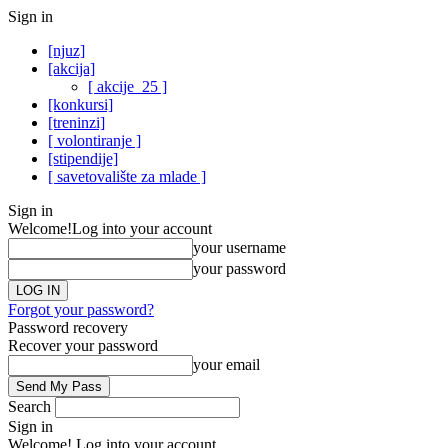
Sign in
[njuz]
[akcija]
[ akcije_25 ]
[konkursi]
[treninzi]
[ volontiranje ]
[stipendije]
[ savetovalište za mlade ]
Sign in
Welcome!
Log into your account
your username
your password
Forgot your password?
Password recovery
Recover your password
your email
Search
Sign in
Welcome! Log into your account