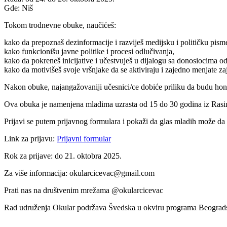
Gde: Niš
Tokom trodnevne obuke, naučićeš:
kako da prepoznaš dezinformacije i razviješ medijsku i političku pism
kako funkcionišu javne politike i procesi odlučivanja,
kako da pokreneš inicijative i učestvuješ u dijalogu sa donosiocima o
kako da motivišeš svoje vršnjake da se aktiviraju i zajedno menjate za
Nakon obuke, najangažovaniji učesnici/ce dobiće priliku da budu ho
Ova obuka je namenjena mladima uzrasta od 15 do 30 godina iz Rasinsk
Prijavi se putem prijavnog formulara i pokaži da glas mladih može da s
Link za prijavu:
Prijavni formular
Rok za prijave: do 21. oktobra 2025.
Za više informacija: okularcicevac@gmail.com
Prati nas na društvenim mrežama @okularcicevac
Rad udruženja Okular podržava Švedska u okviru programa Beogradsk