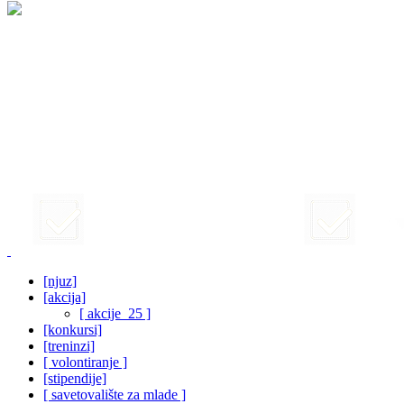
[njuz]
[akcija]
[ akcije_25 ]
[konkursi]
[treninzi]
[ volontiranje ]
[stipendije]
[ savetovalište za mlade ]