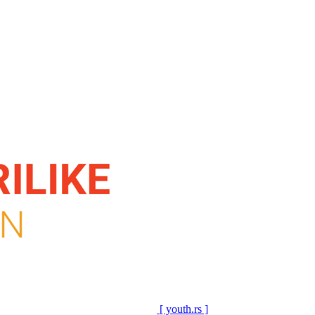
[ youth.rs ]