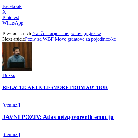
Facebook
X
Pinterest
WhatsApp
Previous article
Nauči istoriju – ne ponavljaj greške
Next article
Poziv za WBF Move grantove za pojedince/ke
Duško
RELATED ARTICLES
MORE FROM AUTHOR
[treninzi]
JAVNI POZIV: Atlas neizgovorenih emocija
[treninzi]