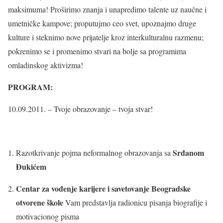
maksimuma! Proširimo znanja i unapredimo talente uz naučne i
umetničke kampove; proputujmo ceo svet, upoznajmo druge
kulture i steknimo nove prijatelje kroz interkulturalnu razmenu;
pokrenimo se i promenimo stvari na bolje sa programima
omladinskog aktivizma!
PROGRAM:
10.09.2011. – Tvoje obrazovanje – tvoja stvar!
Srđanom
Razotkrivanje pojma neformalnog obrazovanja sa
Đukićem
Centar za vođenje karijere i savetovanje Beogradske
otvorene škole
Vam predstavlja radionicu pisanja biografije i
motivacionog pisma