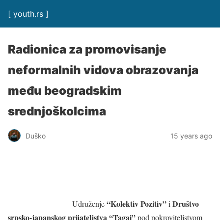
[ youth.rs ]
Radionica za promovisanje
neformalnih vidova obrazovanja
među beogradskim
srednjoškolcima
Duško
15 years ago
“Kolektiv Pozitiv”
Društvo
Udruženje
i
srpsko-japanskog prijateljstva “Tagai”
pod pokroviteljstvom