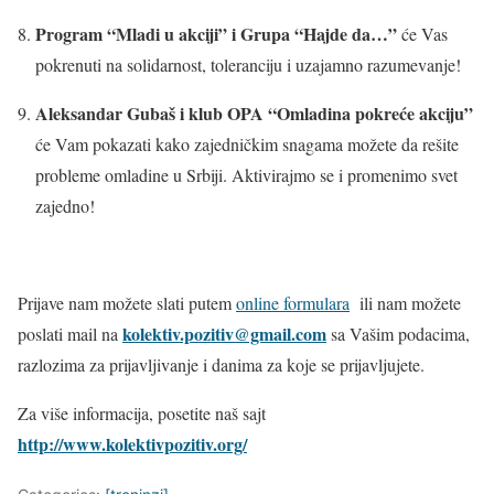
Program “Mladi u akciji” i Grupa “Hajde da…”
će Vas
pokrenuti na solidarnost, toleranciju i uzajamno razumevanje!
Aleksandar Gubaš i klub OPA “Omladina pokreće akciju”
će Vam pokazati kako zajedničkim snagama možete da rešite
probleme omladine u Srbiji. Aktivirajmo se i promenimo svet
zajedno!
Prijave nam možete slati putem
online formulara
ili nam možete
kolektiv.pozitiv@gmail.com
poslati mail na
sa Vašim podacima,
razlozima za prijavljivanje i danima za koje se prijavljujete.
Za više informacija, posetite naš sajt
http://www.kolektivpozitiv.org/