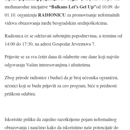
“Balkans Let’s Get Up”
međunarodne inicijative
od 10.09. do
RADIONICU
01.10. organizuju
za promovisanje neformalnih
vidova obrazovanja među beogradskim srednjoškolcima.
Radionica će se održavati subotnjim popodnevima, u terminu od
14:00 do 17:30, na adresi Gospodar Jevremova 7.
Prijavite se za sva četiri dana ili odaberite one dane koji najviše
odgovaraju Vašim interesovanjima i afinitetima.
Zbog prirode radionice i budući da je broj učesnika ograničen,
učenici koji se budu prijavili za ceo program, biće u prednosti
prilikom odabira.
Iskoristite priliku da zajedno razotkrijemo pojam neformalnog
obrazovanja i naučimo kako da iskoristimo naše potencijale do