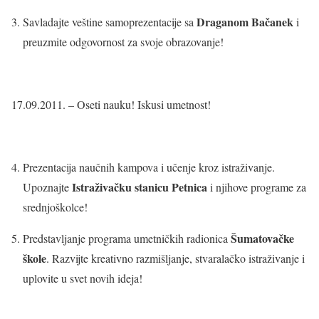
Draganom Bačanek
Savladajte veštine samoprezentacije sa
i
preuzmite odgovornost za svoje obrazovanje!
17.09.2011. – Oseti nauku! Iskusi umetnost!
Prezentacija naučnih kampova i učenje kroz istraživanje.
I
straživačku stanicu Petnica
Upoznajte
i njihove programe za
srednjoškolce!
Šumatovačke
Predstavljanje programa umetničkih radionica
škole
. Razvijte kreativno razmišljanje, stvaralačko istraživanje i
uplovite u svet novih ideja!