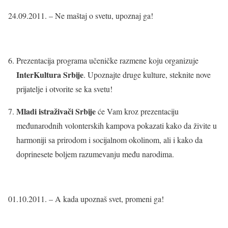
24.09.2011. – Ne maštaj o svetu, upoznaj ga!
Prezentacija programa učeničke razmene koju organizuje
InterKultura Srbije
. Upoznajte druge kulture, steknite nove
prijatelje i otvorite se ka svetu!
Mladi istraživači Srbije
će Vam kroz prezentaciju
međunarodnih volonterskih kampova pokazati kako da živite u
harmoniji sa prirodom i socijalnom okolinom, ali i kako da
doprinesete boljem razumevanju među narodima.
01.10.2011. – A kada upoznaš svet, promeni ga!