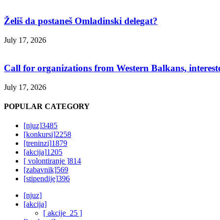
Želiš da postaneš Omladinski delegat?
July 17, 2026
Call for organizations from Western Balkans, interest
July 17, 2026
POPULAR CATEGORY
[njuz]
3485
[konkursi]
2258
[treninzi]
1879
[akcija]
1205
[ volontiranje ]
814
[zabavnik]
569
[stipendije]
396
[njuz]
[akcija]
[ akcije_25 ]