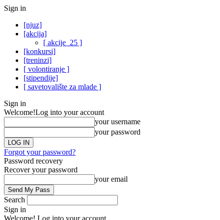
Sign in
[njuz]
[akcija]
[ akcije_25 ]
[konkursi]
[treninzi]
[ volontiranje ]
[stipendije]
[ savetovalište za mlade ]
Sign in
Welcome!
Log into your account
your username
your password
Forgot your password?
Password recovery
Recover your password
your email
Search
Sign in
Welcome! Log into your account