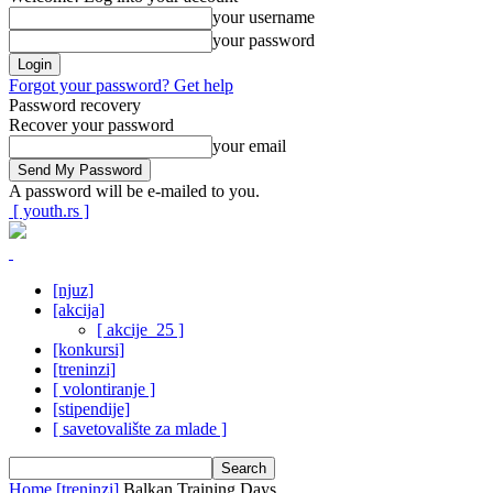
your username
your password
Forgot your password? Get help
Password recovery
Recover your password
your email
A password will be e-mailed to you.
[ youth.rs ]
[njuz]
[akcija]
[ akcije_25 ]
[konkursi]
[treninzi]
[ volontiranje ]
[stipendije]
[ savetovalište za mlade ]
Home
[treninzi]
Balkan Training Days