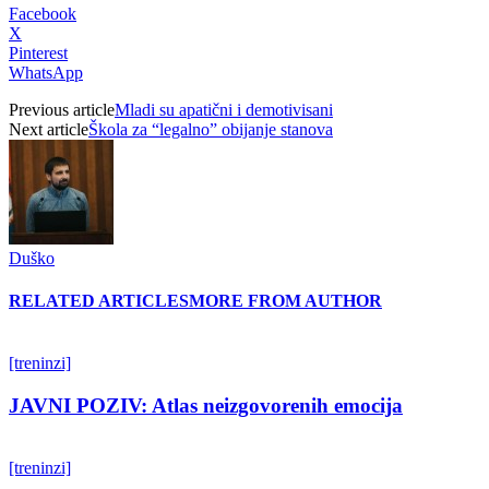
Facebook
X
Pinterest
WhatsApp
Previous article
Mladi su apatični i demotivisani
Next article
Škola za “legalno” obijanje stanova
Duško
RELATED ARTICLES
MORE FROM AUTHOR
[treninzi]
JAVNI POZIV: Atlas neizgovorenih emocija
[treninzi]