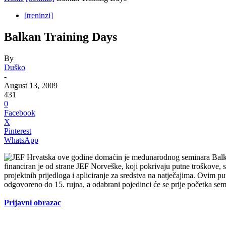
[treninzi]
Balkan Training Days
By
Duško
-
August 13, 2009
431
0
Facebook
X
Pinterest
WhatsApp
JEF Hrvatska ove godine domaćin je međunarodnog seminara Balkan 
financiran je od strane JEF Norveške, koji pokrivaju putne troškove, 
projektnih prijedloga i apliciranje za sredstva na natječajima. Ovim 
odgovoreno do 15. rujna, a odabrani pojedinci će se prije početka semin
Prijavni obrazac