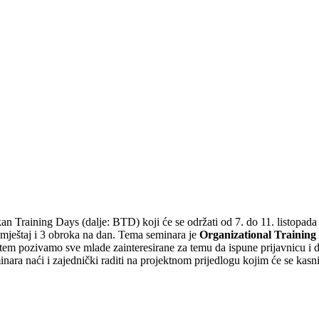
Training Days (dalje: BTD) koji će se održati od 7. do 11. listopada
smještaj i 3 obroka na dan.
Tema seminara je
Organizational Training
putem pozivamo sve mlade zainteresirane za temu da ispune prijavnicu i 
ara naći i zajednički raditi na projektnom prijedlogu kojim će se kasnij