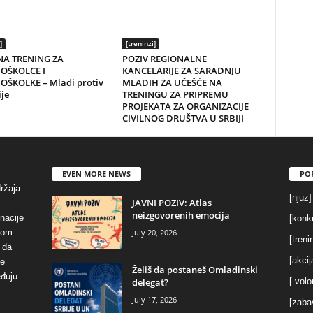
]
[treninzi]
NA TRENING ZA
POZIV REGIONALNE
OŠKOLCE I
KANCELARIJE ZA SARADNJU
OŠKOLKE – Mladi protiv
MLADIH ZA UČEŠĆE NA
je
TRENINGU ZA PRIPREMU
PROJEKATA ZA ORGANIZACIJE
CIVILNOG DRUŠTVA U SRBIJI
EVEN MORE NEWS
PO
držaja
[njuz]
JAVNI POZIV: Atlas
neizgovorenih emocija
inacije
[konku
July 20, 2026
vom
[treni
 da
[akcij
se
Želiš da postaneš Omladinski
eđuju
delegat?
[ volo
July 17, 2026
[zaba