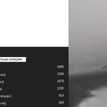
PULAR CATEGORY
3485
2258
rsi]
1879
nzi]
1205
a]
814
ntiranje ]
569
vnik]