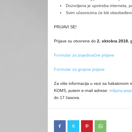
Dozvoljena je upotreba interneta, p
Svim učesnicima će biti obezbeđen
PRIJAVI SE!
Prijave su otvorene do
2. oktobra 2018. 
Formular za pojedinačne prijave
Formular za grupne prijave
Za više informacija u vezi sa hakatonom m
KOMS, putem e-mail adrese:
miljana.pej
do 17 časova.