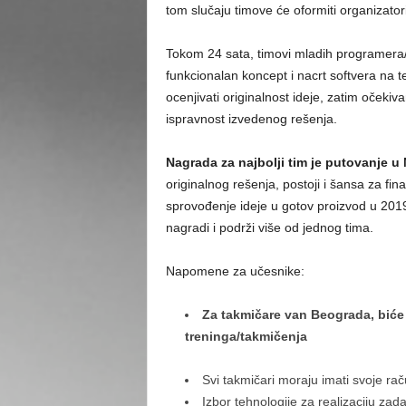
tom slučaju timove će oformiti organizatori
Tokom 24 sata, timovi mladih programera/di
funkcionalan koncept i nacrt softvera na te
ocenjivati originalnost ideje, zatim očekiv
ispravnost izvedenog rešenja.
Nagrada za najbolji tim je putovanje 
originalnog rešenja, postoji i šansa za fin
sprovođenje ideje u gotov proizvod u 201
nagradi i podrži više od jednog tima.
Napomene za učesnike:
Za takmičare van Beograda, biće
treninga/takmičenja
Svi takmičari moraju imati svoje ra
Izbor tehnologije za realizaciju zad