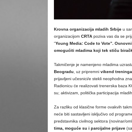
Krovna organizacija mladih Srbije
u sar
organizacijom
CRTA
poziva vas da se pri
“
Young Media: Code to Vote”. Osnovni ci
omogućiti mladima koji tek stiču birač
Takmičenje je namenjeno mladima uzrasta
Beogradu
, uz pripremni
vikend treninga 
prijavljeni učesnici/e stekli neophodna zna
Radionicu će realizovati trenerska baza K
su; aktivizam, politička participacija mladi
Za razliku od klasične forme ovakvih takm
neće biti sastavljeni isključivo od progr
predstavnika civilnog sektora (novinar/oml
tima, moguće su i parcijalne prijave
(sa