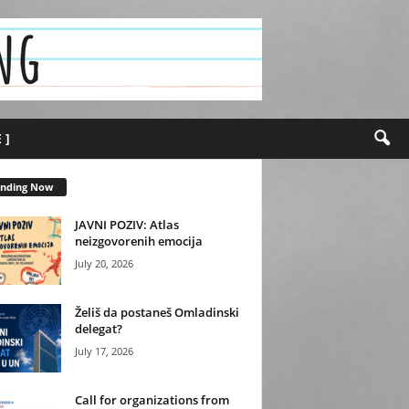
 ]
ending Now
JAVNI POZIV: Atlas
neizgovorenih emocija
July 20, 2026
Želiš da postaneš Omladinski
delegat?
July 17, 2026
Call for organizations from