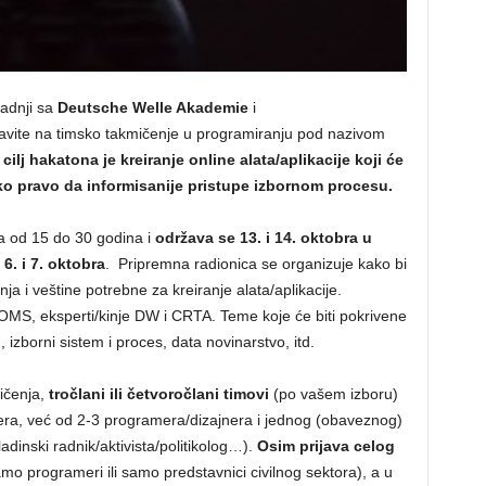
adnji sa
Deutsche Welle Akademie
i
javite na timsko takmičenje u programiranju pod nazivom
lj hakatona je kreiranje online alata/aplikacije koji će
ko pravo da informisanije pristupe izbornom procesu.
 od 15 do 30 godina i
održava se 13. i 14. oktobra u
6. i 7. oktobra
. Pripremna radionica se organizuje kako bi
nja i veštine potrebne za kreiranje alata/aplikacije.
OMS, eksperti/kinje DW i CRTA. Teme koje će biti pokrivene
h, izborni sistem i proces, data novinarstvo, itd.
ičenja,
tročlani ili četvoročlani timovi
(po vašem izboru)
amera, već od 2-3 programera/dizajnera i jednog (obaveznog)
adinski radnik/aktivista/politikolog…).
Osim prijava celog
mo programeri ili samo predstavnici civilnog sektora), a u