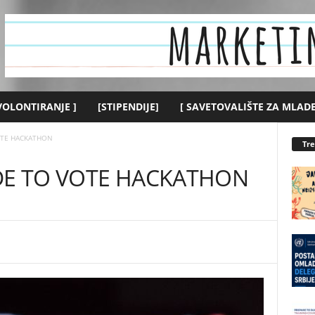
 VOLONTIRANJE ]
[STIPENDIJE]
[ SAVETOVALIŠTE ZA MLADE
OTE HACKATHON
Tr
DE TO VOTE HACKATHON