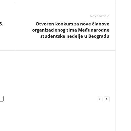
Next article
5.
Otvoren konkurs za nove članove
organizacionog tima Međunarodne
studentske nedelje u Beogradu