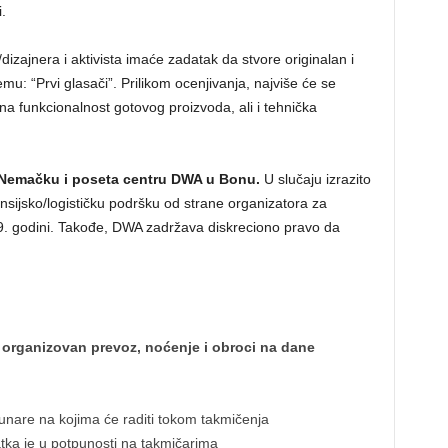
.
zajnera i aktivista imaće zadatak da stvore originalan i
mu: “Prvi glasači”. Prilikom ocenjivanja, najviše će se
ana funkcionalnost gotovog proizvoda, ali i tehnička
u Nemačku i poseta centru DWA u Bonu.
U slučaju izrazito
ansijsko/logističku podršku od strane organizatora za
9. godini. Takođe, DWA zadržava diskreciono pravo da
 organizovan prevoz, noćenje i obroci na dane
čunare na kojima će raditi tokom takmičenja
atka je u potpunosti na takmičarima