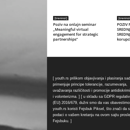
[treninzi]
[treninzi
Poziv na onlajn seminar
POZIV 
„Meaningful virtual
SREDNJ
engagement for strategic
SREDNJ
partnerships“
korupci
[ youth.rs prilikom objavjivanja i plasiranja sa
primenjuje principe tolerancije, razumevanja,
uvažavanja različitosti i promocije antidiskrim
i volonterizma. ] [ u skladu sa GDPR regulati
(EU) 2016/679, dužni smo da vas obavestimo
youth.rs koristi Fejsbuk Piksel, što znači da 
podaci o vašem kretanju na ovom sajtu prosl
Fejsbuku. ]