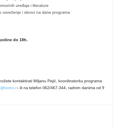
omoćnih uređaja i literature
o osveženje i obroci na dane programa
godine do 18h.
ožete kontaktirati Miljanu Pejić, koordinatorku programa
ic@koms.rs
ili na telefon 062/467-344, radnim danima od 9