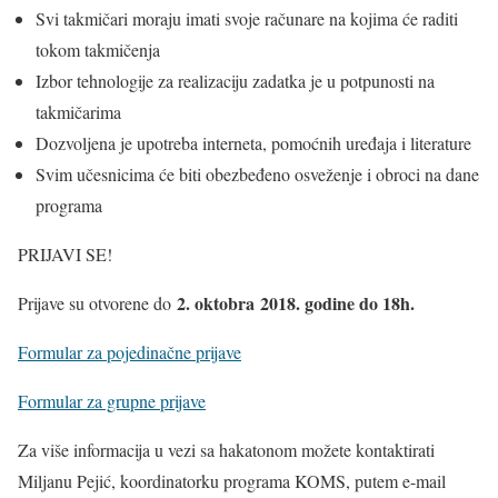
Svi takmičari moraju imati svoje računare na kojima će raditi
tokom takmičenja
Izbor tehnologije za realizaciju zadatka je u potpunosti na
takmičarima
Dozvoljena je upotreba interneta, pomoćnih uređaja i literature
Svim učesnicima će biti obezbeđeno osveženje i obroci na dane
programa
PRIJAVI SE!
2. oktobra 2018. godine do 18h.
Prijave su otvorene do
Formular za pojedinačne prijave
Formular za grupne prijave
Za više informacija u vezi sa hakatonom možete kontaktirati
Miljanu Pejić, koordinatorku programa KOMS, putem e-mail