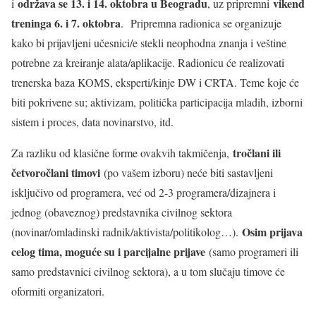
održava se 13. i 14. oktobra u Beogradu
vikend
i
, uz pripremni
treninga 6. i 7. oktobra
. Pripremna radionica se organizuje
kako bi prijavljeni učesnici/e stekli neophodna znanja i veštine
potrebne za kreiranje alata/aplikacije. Radionicu će realizovati
trenerska baza KOMS, eksperti/kinje DW i CRTA. Teme koje će
biti pokrivene su; aktivizam, politička participacija mladih, izborni
sistem i proces, data novinarstvo, itd.
tročlani ili
Za razliku od klasične forme ovakvih takmičenja,
četvoročlani timovi
(po vašem izboru) neće biti sastavljeni
isključivo od programera, već od 2-3 programera/dizajnera i
jednog (obaveznog) predstavnika civilnog sektora
Osim prijava
(novinar/omladinski radnik/aktivista/politikolog…).
celog tima, moguće su i parcijalne prijave
(samo programeri ili
samo predstavnici civilnog sektora), a u tom slučaju timove će
oformiti organizatori.