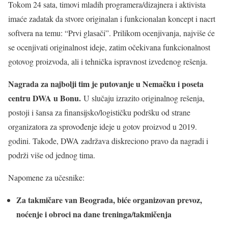
Tokom 24 sata, timovi mladih programera/dizajnera i aktivista
imaće zadatak da stvore originalan i funkcionalan koncept i nacrt
softvera na temu: “Prvi glasači”. Prilikom ocenjivanja, najviše će
se ocenjivati originalnost ideje, zatim očekivana funkcionalnost
gotovog proizvoda, ali i tehnička ispravnost izvedenog rešenja.
Nagrada za najbolji tim je putovanje u Nemačku i poseta
centru DWA u Bonu.
U slučaju izrazito originalnog rešenja,
postoji i šansa za finansijsko/logističku podršku od strane
organizatora za sprovođenje ideje u gotov proizvod u 2019.
godini. Takođe, DWA zadržava diskreciono pravo da nagradi i
podrži više od jednog tima.
Napomene za učesnike:
Za takmičare van Beograda, biće organizovan prevoz,
noćenje i obroci na dane treninga/takmičenja