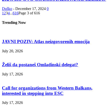
Duško
-
December 17, 2024
0
1
2
3
4
...
616
Page 3 of 616
Trending Now
JAVNI POZIV: Atlas neizgovorenih emocija
July 20, 2026
Želiš da postaneš Omladinski delegat?
July 17, 2026
Call for organizations from Western Balkans,
interested in stepping into ESC
July 17, 2026