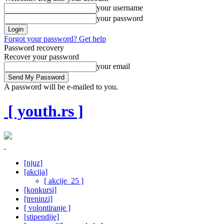
your username
your password
Forgot your password? Get help
Password recovery
Recover your password
your email
A password will be e-mailed to you.
[ youth.rs ]
[njuz]
[akcija]
[ akcije_25 ]
[konkursi]
[treninzi]
[ volontiranje ]
[stipendije]