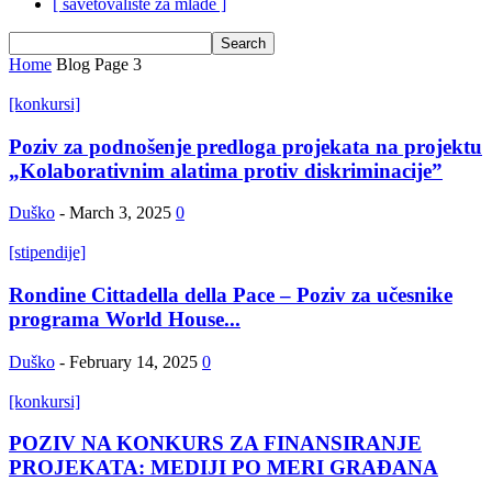
[ savetovalište za mlade ]
Home
Blog
Page 3
[konkursi]
Poziv za podnošenje predloga projekata na projektu
„Kolaborativnim alatima protiv diskriminacije”
Duško
-
March 3, 2025
0
[stipendije]
Rondine Cittadella della Pace – Poziv za učesnike
programa World House...
Duško
-
February 14, 2025
0
[konkursi]
POZIV NA KONKURS ZA FINANSIRANJE
PROJEKATA: MEDIJI PO MERI GRAĐANA