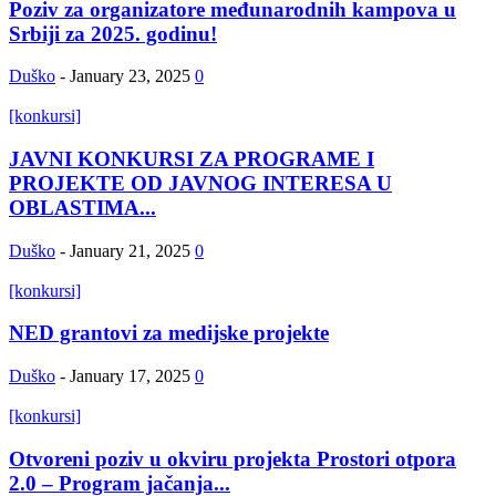
Poziv za organizatore međunarodnih kampova u
Srbiji za 2025. godinu!
Duško
-
January 23, 2025
0
[konkursi]
JAVNI KONKURSI ZA PROGRAME I
PROJEKTE OD JAVNOG INTERESA U
OBLASTIMA...
Duško
-
January 21, 2025
0
[konkursi]
NED grantovi za medijske projekte
Duško
-
January 17, 2025
0
[konkursi]
Otvoreni poziv u okviru projekta Prostori otpora
2.0 – Program jačanja...