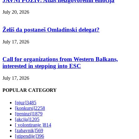
JAVNI POZIV: Atlas neizgovorenih emocija
July 20, 2026
Želiš da postaneš Omladinski delegat?
July 17, 2026
Call for organizations from Western Balkans,
interested in stepping into ESC
July 17, 2026
POPULAR CATEGORY
[njuz]
3485
[konkursi]
2258
[treninzi]
1879
[akcija]
1205
[ volontiranje ]
814
[zabavnik]
569
[stipendije]
396