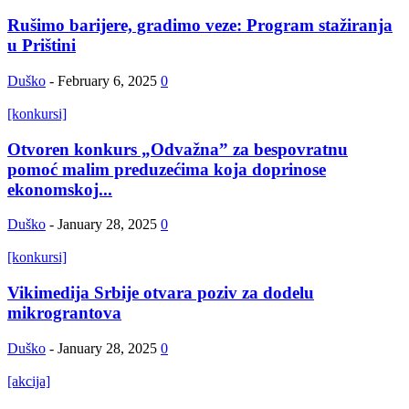
Rušimo barijere, gradimo veze: Program stažiranja
u Prištini
Duško
-
February 6, 2025
0
[konkursi]
Otvoren konkurs „Odvažna” za bespovratnu
pomoć malim preduzećima koja doprinose
ekonomskoj...
Duško
-
January 28, 2025
0
[konkursi]
Vikimedija Srbije otvara poziv za dodelu
mikrograntova
Duško
-
January 28, 2025
0
[akcija]