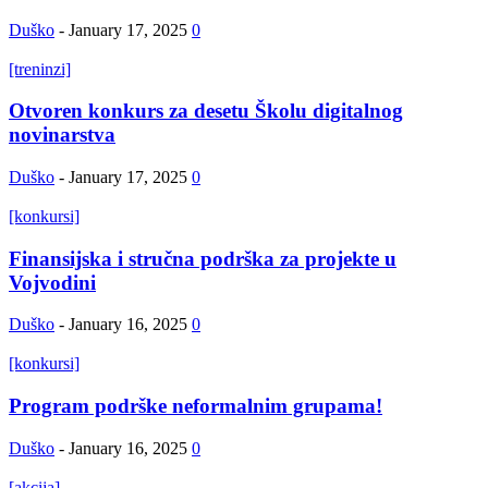
Duško
-
January 17, 2025
0
[treninzi]
Otvoren konkurs za desetu Školu digitalnog
novinarstva
Duško
-
January 17, 2025
0
[konkursi]
Finansijska i stručna podrška za projekte u
Vojvodini
Duško
-
January 16, 2025
0
[konkursi]
Program podrške neformalnim grupama!
Duško
-
January 16, 2025
0
[akcija]