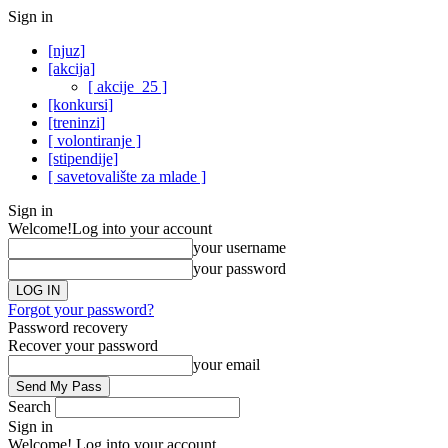
Sign in
[njuz]
[akcija]
[ akcije_25 ]
[konkursi]
[treninzi]
[ volontiranje ]
[stipendije]
[ savetovalište za mlade ]
Sign in
Welcome!
Log into your account
your username
your password
Forgot your password?
Password recovery
Recover your password
your email
Search
Sign in
Welcome! Log into your account