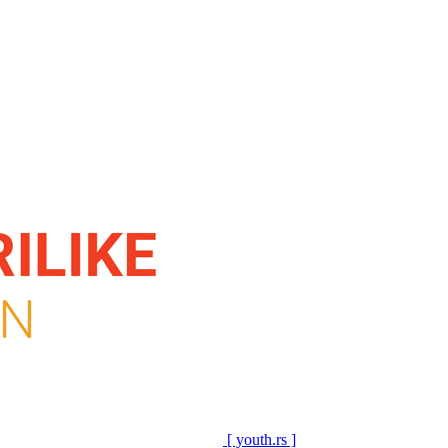
[ youth.rs ]