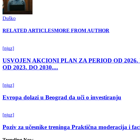
Duško
RELATED ARTICLES
MORE FROM AUTHOR
[njuz]
USVOJEN AKCIONI PLAN ZA PERIOD OD 2026.
OD 2023. DO 2030....
[njuz]
Evropa dolazi u Beograd da uči o investiranju
[njuz]
Poziv za učesnike treninga Praktična moderacija i fac
Trending Now