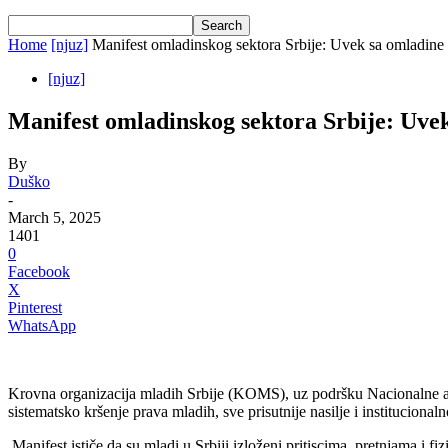
Home
[njuz]
Manifest omladinskog sektora Srbije: Uvek sa omladine 
[njuz]
Manifest omladinskog sektora Srbije: Uvek
By
Duško
-
March 5, 2025
1401
0
Facebook
X
Pinterest
WhatsApp
Krovna organizacija mladih Srbije (KOMS), uz podršku Nacionalne aso
sistematsko kršenje prava mladih, sve prisutnije nasilje i instituciona
Manifest ističe da su mladi u Srbiji izloženi pritiscima, pretnjama 