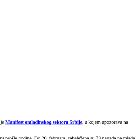
 je
Manifest omladinskog sektora Srbije
, u kojem upozorava na
mbru prošle godine. Do 20. februara, zabeležena su 73 napada na mlade,