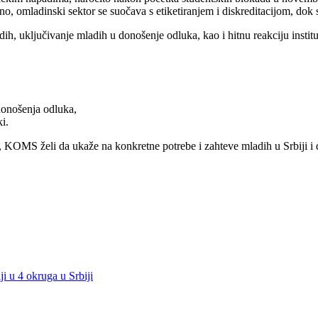
no, omladinski sektor se suočava s etiketiranjem i diskreditacijom, dok s
 uključivanje mladih u donošenje odluka, kao i hitnu reakciju instituci
donošenja odluka,
i.
 KOMS želi da ukaže na konkretne potrebe i zahteve mladih u Srbiji i d
ji u 4 okruga u Srbiji