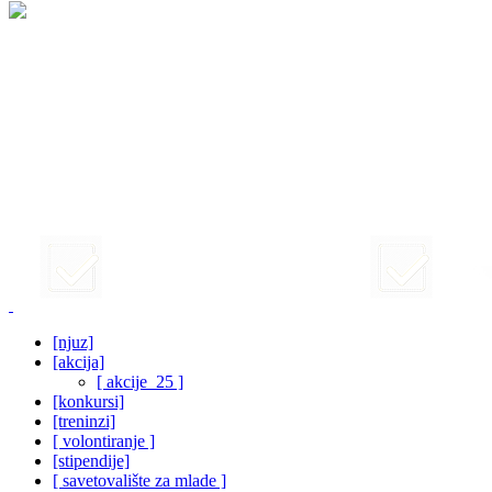
[njuz]
[akcija]
[ akcije_25 ]
[konkursi]
[treninzi]
[ volontiranje ]
[stipendije]
[ savetovalište za mlade ]