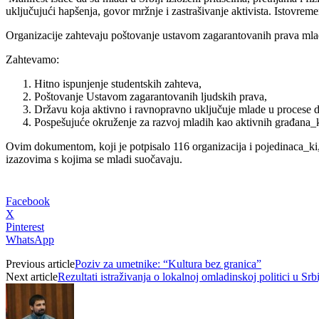
uključujući hapšenja, govor mržnje i zastrašivanje aktivista. Istovreme
Organizacije zahtevaju poštovanje ustavom zagarantovanih prava mladih,
Zahtevamo:
Hitno ispunjenje studentskih zahteva,
Poštovanje Ustavom zagarantovanih ljudskih prava,
Državu koja aktivno i ravnopravno uključuje mlade u procese 
Pospešujuće okruženje za razvoj mladih kao aktivnih građana_k
Ovim dokumentom, koji je potpisalo 116 organizacija i pojedinaca_ki,
izazovima s kojima se mladi suočavaju.
Facebook
X
Pinterest
WhatsApp
Previous article
Poziv za umetnike: “Kultura bez granica”
Next article
Rezultati istraživanja o lokalnoj omladinskoj politici u Srbi