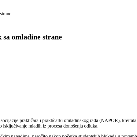
strane
 sa omladine strane
cijacije praktičara i praktičarki omladinskog rada (NAPOR), kreirala
lno isključivanje mladih iz procesa donošenja odluka.
i fizičkim napadima, naročito nakon početka studentskih blokada u nove