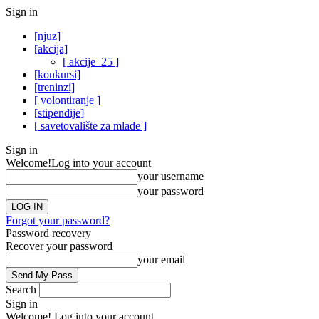
Sign in
[njuz]
[akcija]
[ akcije_25 ]
[konkursi]
[treninzi]
[ volontiranje ]
[stipendije]
[ savetovalište za mlade ]
Sign in
Welcome!
Log into your account
your username
your password
Forgot your password?
Password recovery
Recover your password
your email
Search
Sign in
Welcome! Log into your account