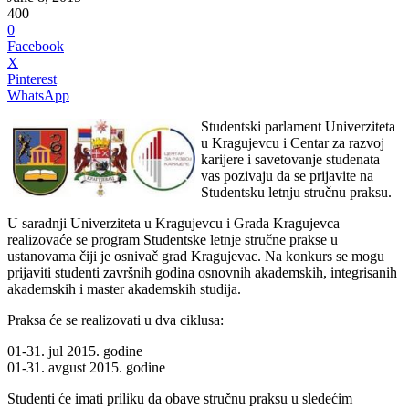
400
0
Facebook
X
Pinterest
WhatsApp
Studentski parlament Univerziteta
u Kragujevcu i Centar za razvoj
karijere i savetovanje studenata
vas pozivaju da se prijavite na
Studentsku letnju stručnu praksu.
U saradnji Univerziteta u Kragujevcu i Grada Kragujevca
realizovaće se program Studentske letnje stručne prakse u
ustanovama čiji je osnivač grad Kragujevac. Na konkurs se mogu
prijaviti studenti završnih godina osnovnih akademskih, integrisanih
akademskih i master akademskih studija.
Praksa će se realizovati u dva ciklusa:
01-31. jul 2015. godine
01-31. avgust 2015. godine
Studenti će imati priliku da obave stručnu praksu u sledećim