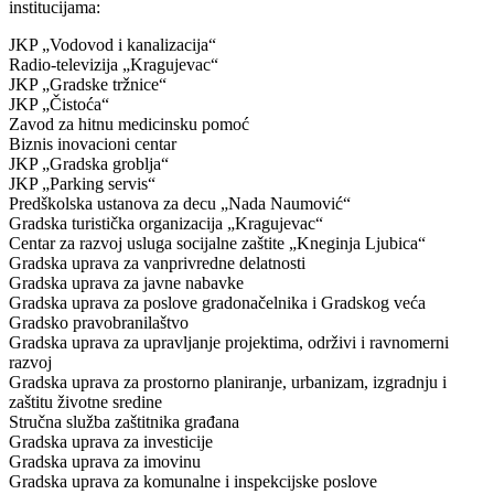
institucijama:
JKP „Vodovod i kanalizacija“
Radio-televizija „Kragujevac“
JKP „Gradske tržnice“
JKP „Čistoća“
Zavod za hitnu medicinsku pomoć
Biznis inovacioni centar
JKP „Gradska groblja“
JKP „Parking servis“
Predškolska ustanova za decu „Nada Naumović“
Gradska turistička organizacija „Kragujevac“
Centar za razvoj usluga socijalne zaštite „Kneginja Ljubica“
Gradska uprava za vanprivredne delatnosti
Gradska uprava za javne nabavke
Gradska uprava za poslove gradonačelnika i Gradskog veća
Gradsko pravobranilaštvo
Gradska uprava za upravljanje projektima, održivi i ravnomerni
razvoj
Gradska uprava za prostorno planiranje, urbanizam, izgradnju i
zaštitu životne sredine
Stručna služba zaštitnika građana
Gradska uprava za investicije
Gradska uprava za imovinu
Gradska uprava za komunalne i inspekcijske poslove