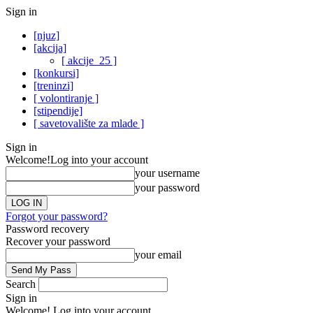
Sign in
[njuz]
[akcija]
[ akcije_25 ]
[konkursi]
[treninzi]
[ volontiranje ]
[stipendije]
[ savetovalište za mlade ]
Sign in
Welcome!
Log into your account
your username
your password
Forgot your password?
Password recovery
Recover your password
your email
Search
Sign in
Welcome! Log into your account