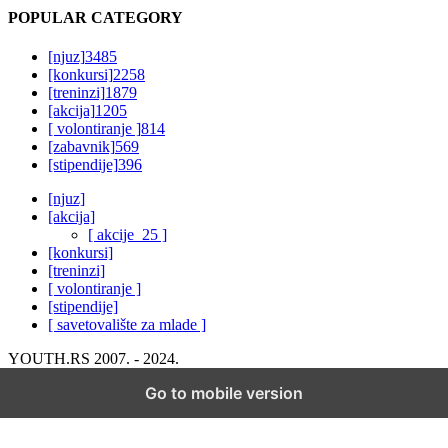
POPULAR CATEGORY
[njuz]
3485
[konkursi]
2258
[treninzi]
1879
[akcija]
1205
[ volontiranje ]
814
[zabavnik]
569
[stipendije]
396
[njuz]
[akcija]
[ akcije_25 ]
[konkursi]
[treninzi]
[ volontiranje ]
[stipendije]
[ savetovalište za mlade ]
YOUTH.RS 2007. - 2024.
Go to mobile version