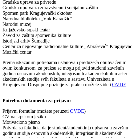
Gradska uprava za privredu
Gradska uprava za zdravstvenu i socijalnu zaštitu
Spomen park Kragujevački oktobar
Narodna biblioteka „Vuk Karadžić“
Narodni muzej
Knjaževsko srpski teatar
Zavod za zaštitu spomenika kulture
Istorijski arhiv Šumadije
Centar za negovanje tradicionalne kulture „Abrašević“ Kragujevac
Muzički centar
Prema iskazanim potrebama ustanova i preduzeća obuhvaćenim
ovim konkursom, za praksu se mogu prijaviti studenti završnih
godina osnovnih akademskih, integrisanih akademskih ili master
akademskih studija svih fakulteta u sastavu Univerziteta u
Kragujevcu. Dospupne pozicije za praksu možete videti
OVDE
.
Potrebna dokumenta za prijavu:
Prijavni formular (možete preuzeti
OVDE
)
CV na srpskom jeziku
Motivaciono pismo
Potvrda sa fakulteta da je student/studentkinja upisan/a u završnu
godinu studija osnovnih akademskih, integrisanih akademskih