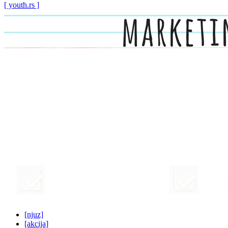
[ youth.rs ]
[njuz]
[akcija]