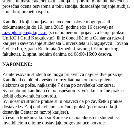
studija ili master akademskih studija. U potvrdi mora biti navedena
prosečna ocena ostvarena u toku studija, dosadašnje trajanje studija,
kao i broj prenetih ispita.
Kandidati koji ispunjavaju navedene uslove mogu poslati
dokumentaciju do 19. juna 2015. godine (do 16 časova) na:
razvojkarijere@kg.ac.rs
(sa napomenom: prijava za letnju praksu
UniKG i Grad Kragujevac), ili je doneti lično u Centar za razvoj
karijere i savetovanje studenata Univerziteta u Kragujevcu- Jovana
Cvijića bb, zgrada Rektorata (između Pravnog i Ekonomskog
fakulteta), 2. sprat, radnim danima od 08:00-16:00 časova.
NAPOMENE:
Zainteresovani studenti se mogu prijaviti za najviše dve pozicije.
Kandidati će biti obavešteni o rezultatima konkursa putem
elektronske pošte, najkasnije 7 dana po završetku konkursa.
Svi odabrani kandidati će po uspešnom završetku stručne prakse
dobiti odgovarajuću potvrdu.
Svi učesnici stručne prakse su u obavezi da po završetku prakse
dostave izveštaj o obavljenoj stručnoj praksi (po obrascu koji
dostavlja Centar za razvoj karijere).
Učesnici konkursa koji su Romske nacionalnosti ili studenti sa
invaliditetom o tome dostavljaju odgovarajuće potvrde.