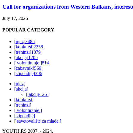
Call for organizations from Western Balkans, interest
July 17, 2026
POPULAR CATEGORY
[njuz]
3485
[konkursi]
2258
[treninzi]
1879
[akcija]
1205
[ volontiranje ]
814
[zabavnik]
569
[stipendije]
396
[njuz]
[akcija]
[ akcije_25 ]
[konkursi]
[treninzi]
[ volontiranje ]
[stipendije]
[ savetovalište za mlade ]
YOUTH.RS 2007. - 2024.