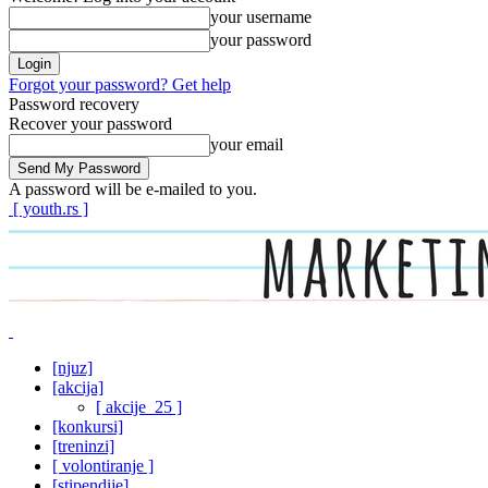
your username
your password
Forgot your password? Get help
Password recovery
Recover your password
your email
A password will be e-mailed to you.
[ youth.rs ]
[njuz]
[akcija]
[ akcije_25 ]
[konkursi]
[treninzi]
[ volontiranje ]
[stipendije]