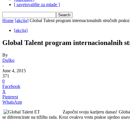
[ savetovalište za mlade ]
Home
[akcija]
Global Talent program internacionalnih stručnih praks
[akcija]
Global Talent program internacionalnih st
By
Duško
-
June 4, 2015
371
0
Facebook
X
Pinterest
WhatsApp
Započni svoju karijeru danas!
Global
se diferencirate na tržištu rada. Kroz ovakvu vrstu prakse ujedno usavrš