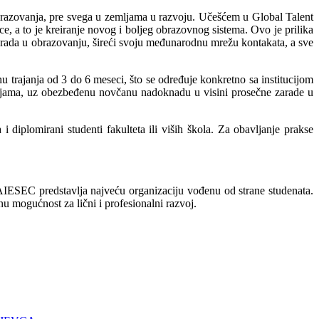
obrazovanja, pre svega u zemljama u razvoju. Učešćem u Global Talent
ce, a to je kreiranje novog i boljeg obrazovnog sistema. Ovo je prilika
ode rada u obrazovanju, šireći svoju međunarodnu mrežu kontakata, a sve
u trajanja od 3 do 6 meseci, što se određuje konkretno sa institucijom
nijama, uz obezbeđenu novčanu nadoknadu u visini prosečne zarade u
diplomirani studenti fakulteta ili viših škola. Za obavljanje prakse
 AIESEC predstavlja najveću organizaciju vođenu od strane studenata.
 mogućnost za lični i profesionalni razvoj.