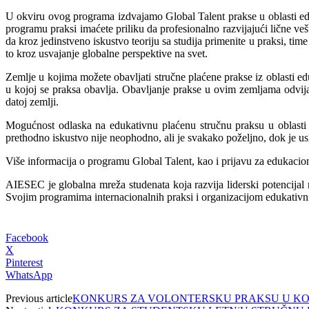
U okviru ovog programa izdvajamo Global Talent prakse u oblasti edu
programu praksi imaćete priliku da profesionalno razvijajući lične veš
da kroz jedinstveno iskustvo teoriju sa studija primenite u praksi, ti
to kroz usvajanje globalne perspektive na svet.
Zemlje u kojima možete obavljati stručne plaćene prakse iz oblasti ed
u kojoj se praksa obavlja. Obavljanje prakse u ovim zemljama odvi
datoj zemlji.
Mogućnost odlaska na edukativnu plaćenu stručnu praksu u oblasti pr
prethodno iskustvo nije neophodno, ali je svakako poželjno, dok je u
Više informacija o programu Global Talent, kao i prijavu za edukacio
AIESEC je globalna mreža studenata koja razvija liderski potencijal
Svojim programima internacionalnih praksi i organizacijom edukativn
Facebook
X
Pinterest
WhatsApp
Previous article
KONKURS ZA VOLONTERSKU PRAKSU U KOMI