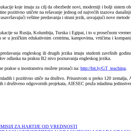
kacije koje imaju za cilj da obezbede novi, moderniji i bolji sistem 
tine pozitivno utičete na rešavanje jednog od najvećih izazova današnji
me usavršavajući veštine predavanja i strani jezik, usvajajući nove met
ukacije su Rusija, Kolumbija, Turska i Egipat, i to u prosečnom vremen
ja se u jezičkim edukativnim centrima, kampovima, vrtićima i kompa
edavanja engleskog ili drugih jezika imaju studenti završnih godina i 
slov odlaska na praksu B2 nivo poznavanja engleskog jezika.
ne prakse u inostranstvu možete pronaći na:
http://bit.ly/GT_teaching
.
 mladih i pozitivno utiče na društvo. Prisustvom u preko 120 zemalja,
ih i društveno odgovornih projekata, AIESEC pruža mladima jedinstvenu
SIJI ZA HARTIJE OD VREDNOSTI