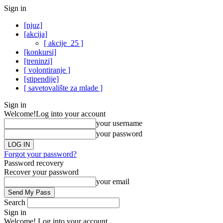
Sign in
[njuz]
[akcija]
[ akcije_25 ]
[konkursi]
[treninzi]
[ volontiranje ]
[stipendije]
[ savetovalište za mlade ]
Sign in
Welcome!
Log into your account
your username
your password
Forgot your password?
Password recovery
Recover your password
your email
Search
Sign in
Welcome! Log into your account