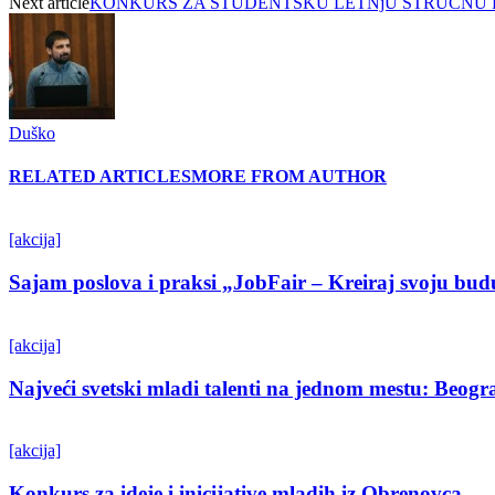
Next article
KONKURS ZA STUDENTSKU LETNjU STRUČNU 
Duško
RELATED ARTICLES
MORE FROM AUTHOR
[akcija]
Sajam poslova i praksi „JobFair – Kreiraj svoju bud
[akcija]
Najveći svetski mladi talenti na jednom mestu: Beo
[akcija]
Konkurs za ideje i inicijative mladih iz Obrenovca