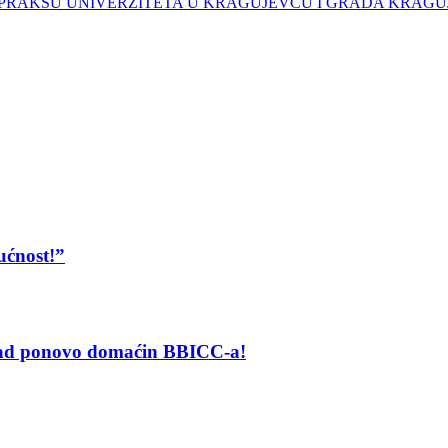
PRAKSU UNIVERZITETA U KRAGUJEVCU I GRADA KRAG
ućnost!”
grad ponovo domaćin BBICC-a!