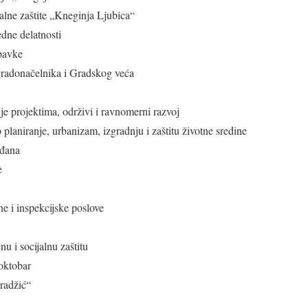
jalne zaštite „Kneginja Ljubica“
dne delatnosti
bavke
gradonačelnika i Gradskog veća
e projektima, održivi i ravnomerni razvoj
planiranje, urbanizam, izgradnju i zaštitu životne sredine
ađana
e
 i inspekcijske poslove
u i socijalnu zaštitu
oktobar
radžić“