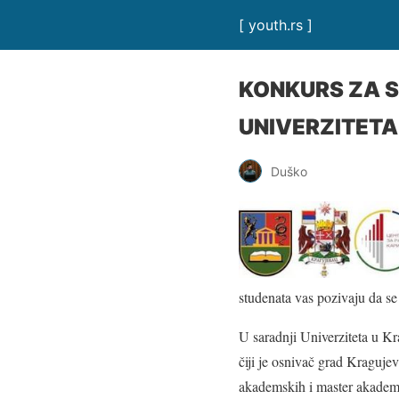
[ youth.rs ]
KONKURS ZA 
UNIVERZITETA
Duško
studenata vas pozivaju da se 
U saradnji Univerziteta u K
čiji je osnivač grad Kraguje
akademskih i master akadems