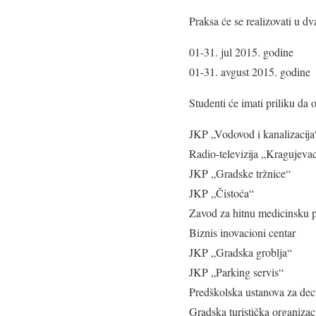
Praksa će se realizovati u dv
01-31. jul 2015. godine
01-31. avgust 2015. godine
Studenti će imati priliku da 
JKP „Vodovod i kanalizacija
Radio-televizija „Kragujeva
JKP „Gradske tržnice“
JKP „Čistoća“
Zavod za hitnu medicinsku
Biznis inovacioni centar
JKP „Gradska groblja“
JKP „Parking servis“
Predškolska ustanova za d
Gradska turistička organiza