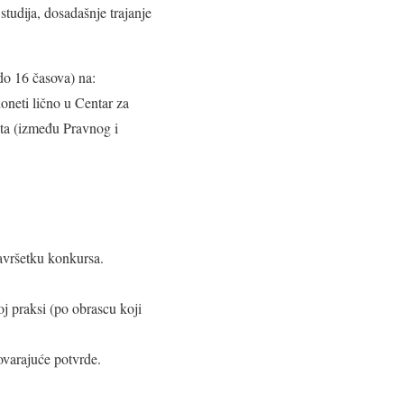
studija, dosadašnje trajanje
do 16 časova) na:
oneti lično u Centar za
ata (između Pravnog i
završetku konkursa.
oj praksi (po obrascu koji
ovarajuće potvrde.