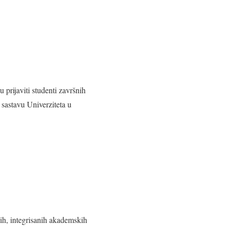
rijaviti studenti završnih
 sastavu Univerziteta u
kih, integrisanih akademskih