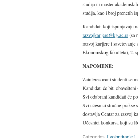
studija ili master akademski
studija, kao i broj prenetih is
Kandidati koji ispunjavaju 
razvojkarijere@kg.ac.rs
(sa 
razvoj karijere i savetovanj
Ekonomskog fakulteta), 2. s
NAPOMENE:
Zainteresovani studenti se mo
Kandidati će biti obavešteni
Svi odabrani kandidati će p
Svi učesnici stručne prakse 
dostavlja Centar za razvoj kar
Učesnici konkursa koji su Ro
Categories:
[ volontiranje ]