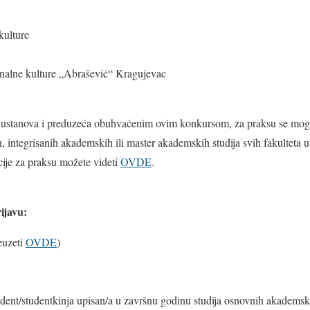
kulture
onalne kulture „Abrašević“ Kragujevac
stanova i preduzeća obuhvaćenim ovim konkursom, za praksu se mogu p
integrisanih akademskih ili master akademskih studija svih fakulteta u
ije za praksu možete videti
OVDE
.
ijavu:
euzeti
OVDE
)
tudent/studentkinja upisan/a u završnu godinu studija osnovnih akadems