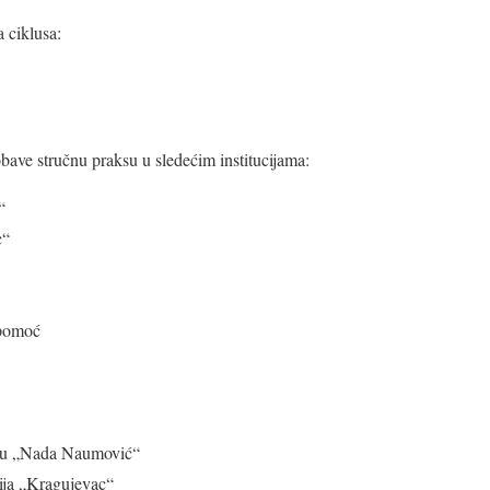
a ciklusa:
obave stručnu praksu u sledećim institucijama:
“
c“
 pomoć
ecu „Nada Naumović“
cija „Kragujevac“