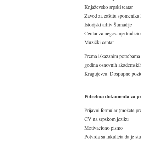
Knjaževsko srpski teatar
Zavod za zaštitu spomenika 
Istorijski arhiv Šumadije
Centar za negovanje tradici
Muzički centar
Prema iskazanim potrebama u
godina osnovnih akademskih, 
Kragujevcu. Dospupne pozic
Potrebna dokumenta za pr
Prijavni formular (možete pr
CV na srpskom jeziku
Motivaciono pismo
Potvrda sa fakulteta da je s