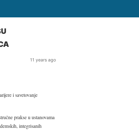
SU
CA
11 years ago
rijere i savetovanje
 stručne prakse u ustanovama
ademskih, integrisanih