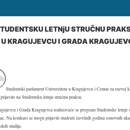
STUDENTSKU LETNjU STRUČNU PRAK
 U KRAGUJEVCU I GRADA KRAGUJEV
Studentski parlament Univerziteta u Kragujevcu i Centar za razvoj ka
prijavite na Studentsku letnju stručnu praksu.
ragujevcu i Grada Kragujevca realizovaće se program Studentske letnje
vac. Na konkurs se mogu prijaviti studenti završnih godina osnovnih ak
kih studija.