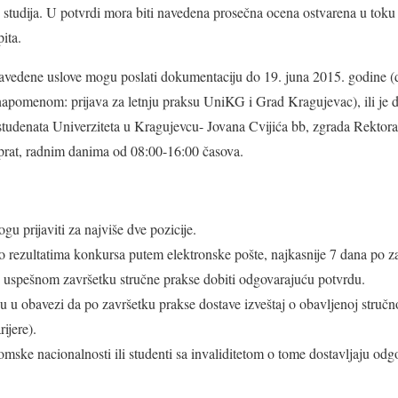
h studija. U potvrdi mora biti navedena prosečna ocena ostvarena u toku 
pita.
navedene uslove mogu poslati dokumentaciju do 19. juna 2015. godine (
napomenom: prijava za letnju praksu UniKG i Grad Kragujevac), ili je d
e studenata Univerziteta u Kragujevcu- Jovana Cvijića bb, zgrada Rektor
prat, radnim danima od 08:00-16:00 časova.
gu prijaviti za najviše dve pozicije.
 o rezultatima konkursa putem elektronske pošte, najkasnije 7 dana po 
o uspešnom završetku stručne prakse dobiti odgovarajuću potvrdu.
su u obavezi da po završetku prakse dostave izveštaj o obavljenoj stručn
ijere).
mske nacionalnosti ili studenti sa invaliditetom o tome dostavljaju odg