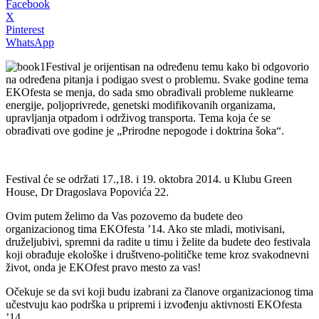
Facebook
X
Pinterest
WhatsApp
Festival je orijentisan na određenu temu kako bi odgovorio
na određena pitanja i podigao svest o problemu. Svake godine tema
EKOfesta se menja, do sada smo obrađivali probleme nuklearne
energije, poljoprivrede, genetski modifikovanih organizama,
upravljanja otpadom i održivog transporta. Tema koja će se
obrađivati ove godine je „Prirodne nepogode i doktrina šoka“.
Festival će se održati 17.,18. i 19. oktobra 2014. u Klubu Green
House, Dr Dragoslava Popovića 22.
Ovim putem želimo da Vas pozovemo da budete deo
organizacionog tima EKOfesta ’14. Ako ste mladi, motivisani,
druželjubivi, spremni da radite u timu i želite da budete deo festivala
koji obrađuje ekološke i društveno-političke teme kroz svakodnevni
život, onda je EKOfest pravo mesto za vas!
Očekuje se da svi koji budu izabrani za članove organizacionog tima
učestvuju kao podrška u pripremi i izvođenju aktivnosti EKOfesta
’14.