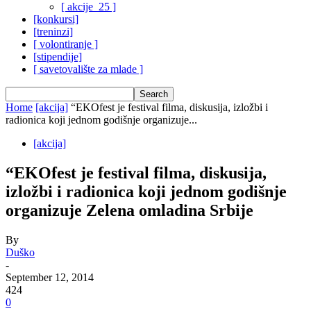
[ akcije_25 ]
[konkursi]
[treninzi]
[ volontiranje ]
[stipendije]
[ savetovalište za mlade ]
Home
[akcija]
“EKOfest je festival filma, diskusija, izložbi i
radionica koji jednom godišnje organizuje...
[akcija]
“EKOfest je festival filma, diskusija,
izložbi i radionica koji jednom godišnje
organizuje Zelena omladina Srbije
By
Duško
-
September 12, 2014
424
0