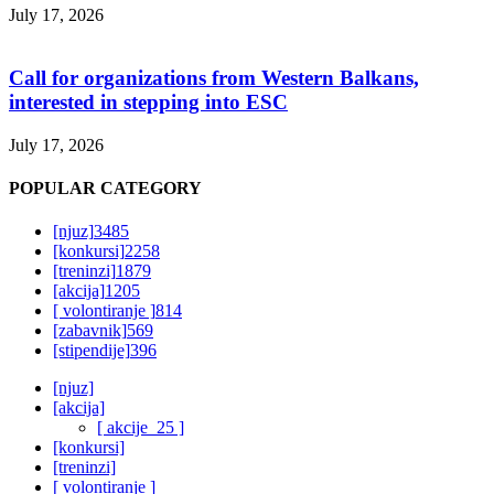
July 17, 2026
Call for organizations from Western Balkans,
interested in stepping into ESC
July 17, 2026
POPULAR CATEGORY
[njuz]
3485
[konkursi]
2258
[treninzi]
1879
[akcija]
1205
[ volontiranje ]
814
[zabavnik]
569
[stipendije]
396
[njuz]
[akcija]
[ akcije_25 ]
[konkursi]
[treninzi]
[ volontiranje ]