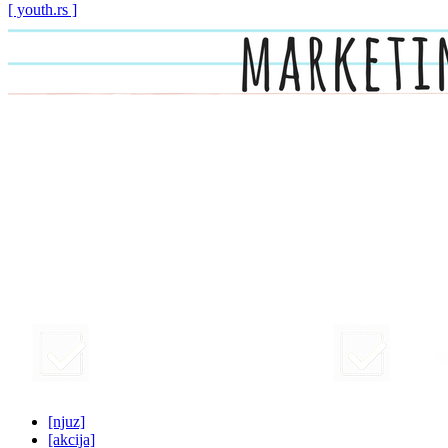
[ youth.rs ]
[njuz]
[akcija]