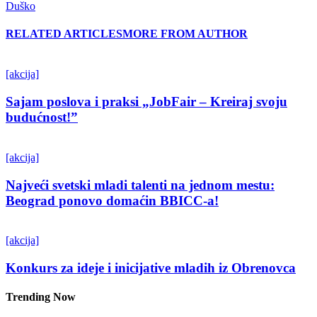
Duško
RELATED ARTICLES
MORE FROM AUTHOR
[akcija]
Sajam poslova i praksi „JobFair – Kreiraj svoju
budućnost!”
[akcija]
Najveći svetski mladi talenti na jednom mestu:
Beograd ponovo domaćin BBICC-a!
[akcija]
Konkurs za ideje i inicijative mladih iz Obrenovca
Trending Now