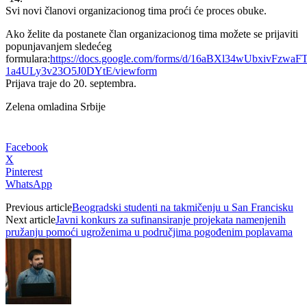
Svi novi članovi organizacionog tima proći će proces obuke.
Ako želite da postanete član organizacionog tima možete se prijaviti
popunjavanjem sledećeg
formulara:
https://docs.google.com/forms/d/16aBXl34wUbxivFzwa
1a4ULy3v23O5J0DYtE/viewform
Prijava traje do 20. septembra.
Zelena omladina Srbije
Facebook
X
Pinterest
WhatsApp
Previous article
Beogradski studenti na takmičenju u San Francisku
Next article
Javni konkurs za sufinansiranje projekata namenjenih
pružanju pomoći ugroženima u područjima pogođenim poplavama