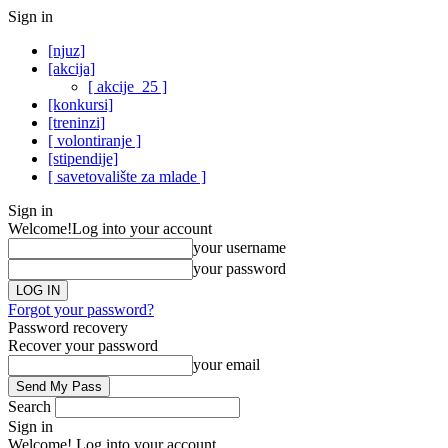
Sign in
[njuz]
[akcija]
[ akcije_25 ]
[konkursi]
[treninzi]
[ volontiranje ]
[stipendije]
[ savetovalište za mlade ]
Sign in
Welcome!
Log into your account
your username
your password
Forgot your password?
Password recovery
Recover your password
your email
Search
Sign in
Welcome! Log into your account