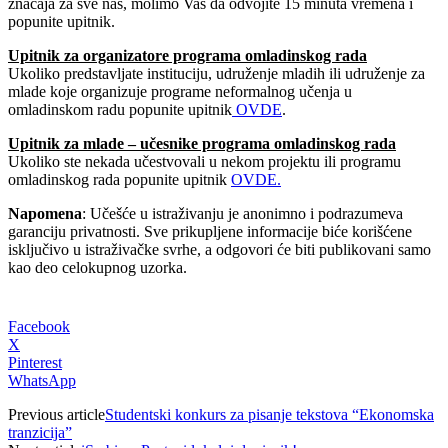
značaja za sve nas, molimo Vas da odvojite 15 minuta vremena i
popunite upitnik.
Upitnik za organizatore programa omladinskog rada
Ukoliko predstavljate instituciju, udruženje mladih ili udruženje za
mlade koje organizuje programe neformalnog učenja u
omladinskom radu popunite upitnik
OVDE
.
Upitnik za mlade – učesnike programa omladinskog rada
Ukoliko ste nekada učestvovali u nekom projektu ili programu
omladinskog rada popunite upitnik
OVDE.
Napomena
: Učešće u istraživanju je anonimno i podrazumeva
garanciju privatnosti. Sve prikupljene informacije biće korišćene
isključivo u istraživačke svrhe, a odgovori će biti publikovani samo
kao deo celokupnog uzorka.
Facebook
X
Pinterest
WhatsApp
Previous article
Studentski konkurs za pisanje tekstova “Ekonomska
tranzicija”