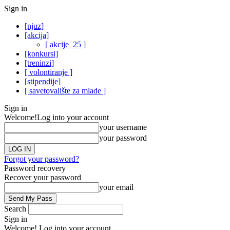
Sign in
[njuz]
[akcija]
[ akcije_25 ]
[konkursi]
[treninzi]
[ volontiranje ]
[stipendije]
[ savetovalište za mlade ]
Sign in
Welcome!
Log into your account
your username
your password
Forgot your password?
Password recovery
Recover your password
your email
Search
Sign in
Welcome! Log into your account