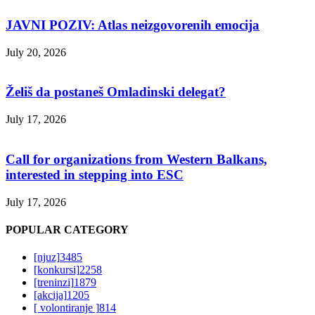
JAVNI POZIV: Atlas neizgovorenih emocija
July 20, 2026
Želiš da postaneš Omladinski delegat?
July 17, 2026
Call for organizations from Western Balkans,
interested in stepping into ESC
July 17, 2026
POPULAR CATEGORY
[njuz]
3485
[konkursi]
2258
[treninzi]
1879
[akcija]
1205
[ volontiranje ]
814