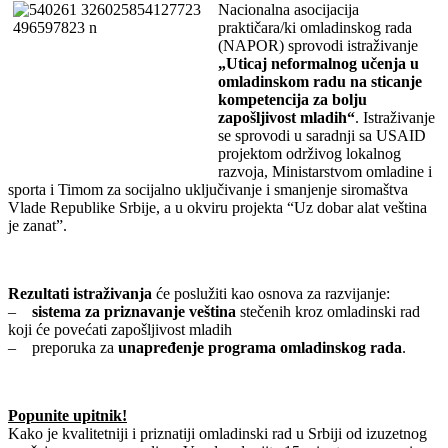
Nacionalna asocijacija
praktičara/ki omladinskog rada
(NAPOR) sprovodi istraživanje
„Uticaj neformalnog učenja u
omladinskom radu na sticanje
kompetencija za bolju
zapošljivost mladih“
. Istraživanje
se sprovodi u saradnji sa USAID
projektom održivog lokalnog
razvoja, Ministarstvom omladine i
sporta i Timom za socijalno uključivanje i smanjenje siromaštva
Vlade Republike Srbije, a u okviru projekta “Uz dobar alat veština
je zanat”.
Rezultati istraživanja
će poslužiti kao osnova za razvijanje:
–
sistema za priznavanje veština
stečenih kroz omladinski rad
koji će povećati zapošljivost mladih
– preporuka za
unapređenje programa omladinskog rada
.
Popunite upitnik!
Kako je kvalitetniji i priznatiji omladinski rad u Srbiji od izuzetnog