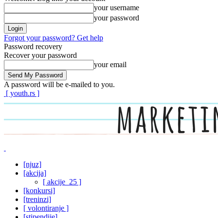
your username
your password
Forgot your password? Get help
Password recovery
Recover your password
your email
A password will be e-mailed to you.
[ youth.rs ]
[njuz]
[akcija]
[ akcije_25 ]
[konkursi]
[treninzi]
[ volontiranje ]
[stipendije]