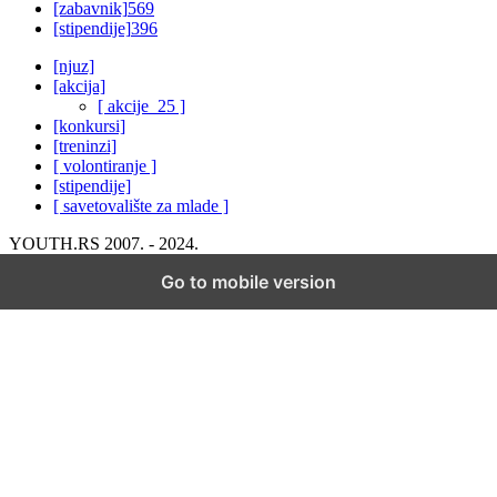
[zabavnik]
569
[stipendije]
396
[njuz]
[akcija]
[ akcije_25 ]
[konkursi]
[treninzi]
[ volontiranje ]
[stipendije]
[ savetovalište za mlade ]
YOUTH.RS 2007. - 2024.
Go to mobile version