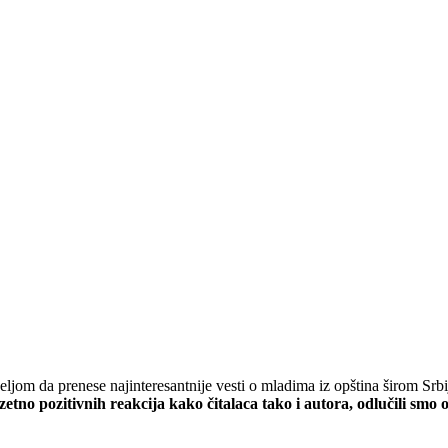
željom da prenese najinteresantnije vesti o mladima iz opština širom Srbi
zetno pozitivnih reakcija kako čitalaca tako i autora, odlučili sm