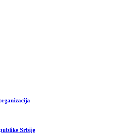
organizacija
epublike Srbije