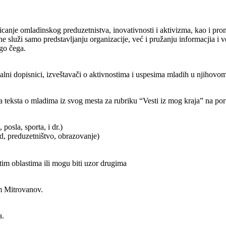
ticanje omladinskog preduzetnistva, inovativnosti i aktivizma, kao i pro
ne služi samo predstavljanju organizacije, već i pružanju informacjia i v
go čega.
kalni dopisnici, izveštavači o aktivnostima i uspesima mladih u njihovo
eksta o mladima iz svog mesta za rubriku “Vesti iz mog kraja” na por
osla, sporta, i dr.)
ad, preduzetništvo, obrazovanje)
ičtim oblastima ili mogu biti uzor drugima
m Mitrovanov.
a.