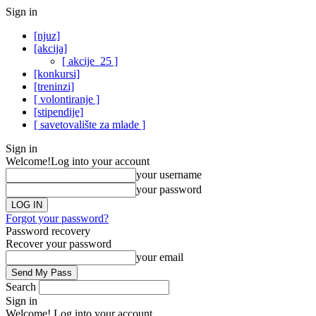
Sign in
[njuz]
[akcija]
[ akcije_25 ]
[konkursi]
[treninzi]
[ volontiranje ]
[stipendije]
[ savetovalište za mlade ]
Sign in
Welcome!
Log into your account
your username
your password
Forgot your password?
Password recovery
Recover your password
your email
Search
Sign in
Welcome! Log into your account