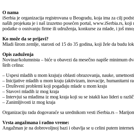
O nama
iSerbia je organizacija registrovana u Beogradu, koja ima za cilj pods
naših projekata je i naš izuzetno posećen portal, www.iSerbia.rs, koji 
podatke o osnivanju firme ili udruženja, konkurse za mlade, i još mno
Ko može da se prijavi?
Mladi širom zemlje, starosti od 15 do 35 godina, koji žele da budu lo
Opis zaduženja
Novinar/kolumnista – biće u obavezi da mesečno napiše minimum dva t
širih celina:
– Uspesi mladih u mom kraju(u oblasti obrazovanja, nauke, umetnosti, p
– Inicijative mladih u mom kraju (aktivizam, inovacije, humanitarni r
– Društveni problemi koji pogađaju mlade u mom kraju
– Stavovi mladih iz mog kraja
– Intervjui sa mladima iz mog kraja koji su se istakli kao lideri u razl
– Zanimljivosti iz mog kraja
Organizaciju rada dogovaraće sa urednikom vesti iSerbia.rs – Marijo
Vrsta angažmana i radno vreme:
Angažman je na dobrovoljnoj bazi i obavlja se u celini putem internet