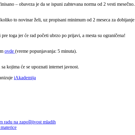
inisano – obaveza je da se ispuni zahtevana norma od 2 vesti mesečno. 
 koliko to novinar želi, uz propisani minimum od 2 meseca za dobijanje 
 pre toga jer će rad početi ubrzo po prijavi, a mesta su ograničena!
kom
ovde
(vreme popunjavanja: 5 minuta).
 sa kojima će se upoznati internet javnost.
ganizuje
iAkademija
m radu na zapošljivost mladih
 materice