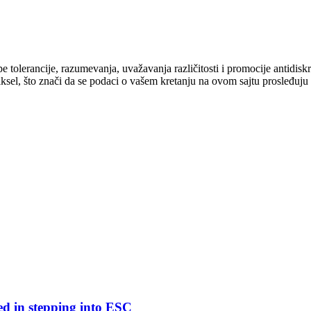
cipe tolerancije, razumevanja, uvažavanja različitosti i promocije antid
ksel, što znači da se podaci o vašem kretanju na ovom sajtu prosleđuju
ed in stepping into ESC