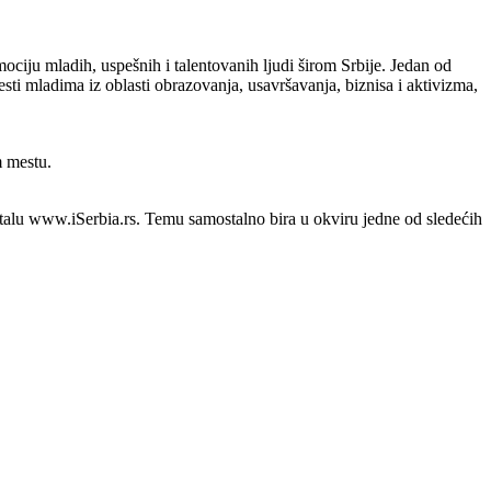
mociju mladih, uspešnih i talentovanih ljudi širom Srbije. Jedan od
esti mladima iz oblasti obrazovanja, usavršavanja, biznisa i aktivizma,
m mestu.
talu www.iSerbia.rs. Temu samostalno bira u okviru jedne od sledećih