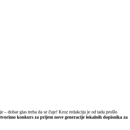
je – dobar glas treba da se čuje! Kroz redakciju je od tada prošlo
o otvorimo konkurs za prijem nove generacije lokalnih dopisnika za