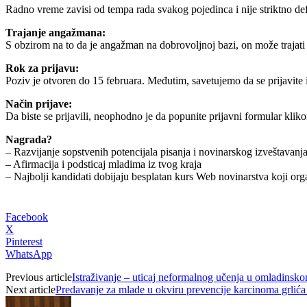
Radno vreme zavisi od tempa rada svakog pojedinca i nije striktno def
Trajanje angažmana:
S obzirom na to da je angažman na dobrovoljnoj bazi, on može trajati
Rok za prijavu:
Poziv je otvoren do 15 februara. Međutim, savetujemo da se prijavite i
Način prijave:
Da biste se prijavili, neophodno je da popunite prijavni formular kli
Nagrada?
– Razvijanje sopstvenih potencijala pisanja i novinarskog izveštavanja
– Afirmacija i podsticaj mladima iz tvog kraja
– Najbolji kandidati dobijaju besplatan kurs Web novinarstva koji or
Facebook
X
Pinterest
WhatsApp
Previous article
Istraživanje – uticaj neformalnog učenja u omladinsko
Next article
Predavanje za mlade u okviru prevencije karcinoma grlića