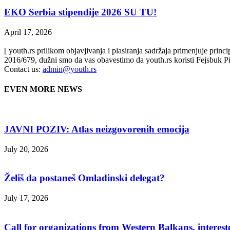
EKO Serbia stipendije 2026 SU TU!
April 17, 2026
[ youth.rs prilikom objavjivanja i plasiranja sadržaja primenjuje prin
2016/679, dužni smo da vas obavestimo da youth.rs koristi Fejsbuk Pi
Contact us:
admin@youth.rs
EVEN MORE NEWS
JAVNI POZIV: Atlas neizgovorenih emocija
July 20, 2026
Želiš da postaneš Omladinski delegat?
July 17, 2026
Call for organizations from Western Balkans, interest