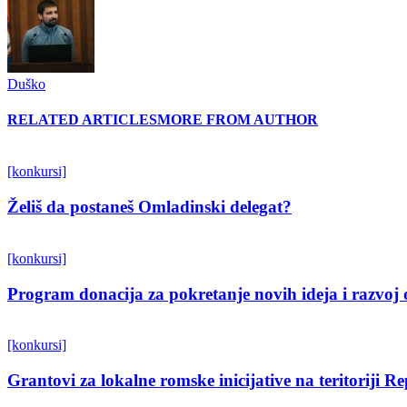
Duško
RELATED ARTICLES
MORE FROM AUTHOR
[konkursi]
Želiš da postaneš Omladinski delegat?
[konkursi]
Program donacija za pokretanje novih ideja i razvoj 
[konkursi]
Grantovi za lokalne romske inicijative na teritoriji R