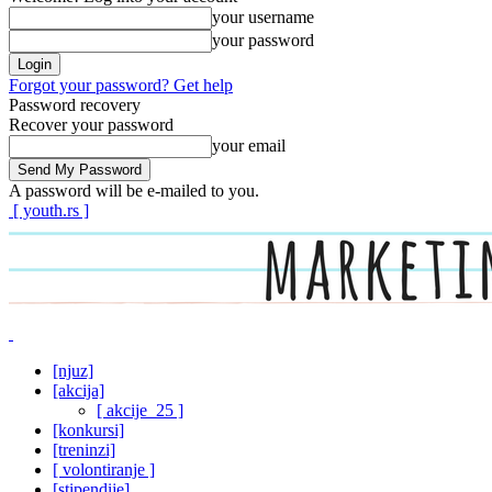
your username
your password
Forgot your password? Get help
Password recovery
Recover your password
your email
A password will be e-mailed to you.
[ youth.rs ]
[njuz]
[akcija]
[ akcije_25 ]
[konkursi]
[treninzi]
[ volontiranje ]
[stipendije]