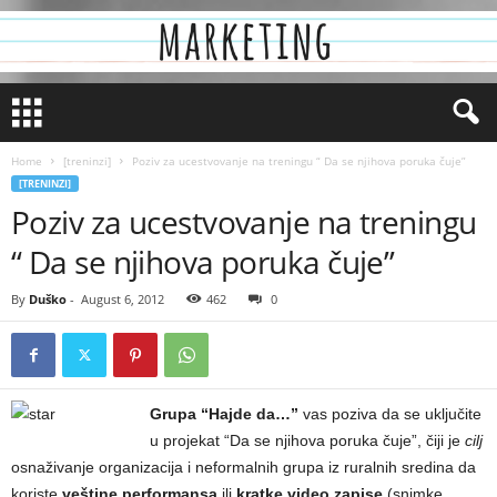
Home
[treninzi]
Poziv za ucestvovanje na treningu “ Da se njihova poruka čuje”
[TRENINZI]
Poziv za ucestvovanje na treningu
“ Da se njihova poruka čuje”
By
Duško
-
August 6, 2012
462
0
Grupa “Hajde da…”
vas poziva da se uključite
u projekat “Da se njihova poruka čuje”, čiji je
cilj
osnaživanje organizacija i neformalnih grupa iz ruralnih sredina da
koriste
veštine performansa
ili
kratke video zapise
(snimke