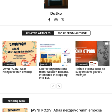
Duško
RELATED ARTICLES
MORE FROM AUTHOR
[treninzi]
[treninzi]
[treninzi]
JAVNI POZIV: Atlas
Call for organizations
Rečnik otpora: kako se
neizgovorenih emocija
from Western Balkans,
suprotstaviti govoru
interested in stepping
mržnje?
into ESC
Trending Now
JAVNI POZIV: Atlas neizgovorenih emocija