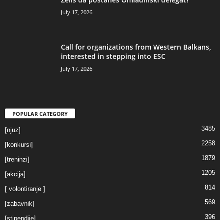
July 17, 2026
Call for organizations from Western Balkans,
interested in stepping into ESC
July 17, 2026
POPULAR CATEGORY
3485
[njuz]
2258
[konkursi]
1879
[treninzi]
1205
[akcija]
814
[ volontiranje ]
569
[zabavnik]
396
[stipendije]