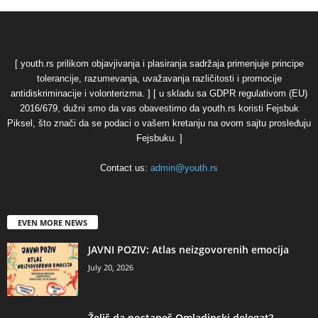
[ youth.rs prilikom objavjivanja i plasiranja sadržaja primenjuje principe
tolerancije, razumevanja, uvažavanja različitosti i promocije
antidiskriminacije i volonterizma. ] [ u skladu sa GDPR regulativom (EU)
2016/679, dužni smo da vas obavestimo da youth.rs koristi Fejsbuk
Piksel, što znači da se podaci o vašem kretanju na ovom sajtu prosleđuju
Fejsbuku. ]
Contact us:
admin@youth.rs
EVEN MORE NEWS
JAVNI POZIV: Atlas neizgovorenih emocija
July 20, 2026
Želiš da postaneš Omladinski delegat?