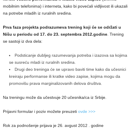
mobilnim telefonima) i interneta, kako bi povećali vidljivost ili ukazali
na potrebe mladih iz ruralnih sredina.
Prva faza projekta podrazumeva trening koji će se održati u
Nišu u periodu od 17. do 23. septembra 2012.godine
. Trening
se sastoji iz dva dela:
Podsticanje dubljeg razumevanja potreba i izazova sa kojima
se susreću mladi iz ruralnih sredina.
Drugi deo treninga će se upravo baviti time kako da učesnici
kreiraju performanse ili kratke video zapise, kojima mogu da
promovišu prava marginalizovanih delova društva.
Na treningu može da učestvuje 20 učesnika/ca iz Srbije.
Prijavni formular i poziv možete preuzeti
ovde >>>
Rok za podnošenje prijava je 26. avgust 2012 . godine