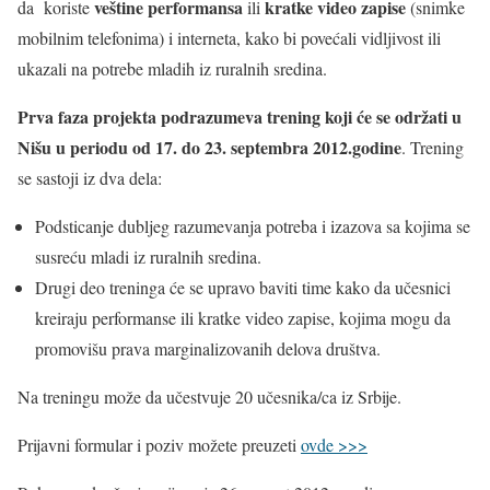
veštine performansa
kratke video zapise
da koriste
ili
(snimke
mobilnim telefonima) i interneta, kako bi povećali vidljivost ili
ukazali na potrebe mladih iz ruralnih sredina.
Prva faza projekta podrazumeva trening koji će se održati u
Nišu u periodu od 17. do 23. septembra 2012.godine
. Trening
se sastoji iz dva dela:
Podsticanje dubljeg razumevanja potreba i izazova sa kojima se
susreću mladi iz ruralnih sredina.
Drugi deo treninga će se upravo baviti time kako da učesnici
kreiraju performanse ili kratke video zapise, kojima mogu da
promovišu prava marginalizovanih delova društva.
Na treningu može da učestvuje 20 učesnika/ca iz Srbije.
Prijavni formular i poziv možete preuzeti
ovde >>>