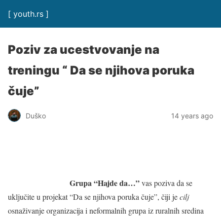
[ youth.rs ]
Poziv za ucestvovanje na
treningu “ Da se njihova poruka
čuje”
Duško
14 years ago
Grupa “Hajde da…”
vas poziva da se
uključite u projekat “Da se njihova poruka čuje”, čiji je
cilj
osnaživanje organizacija i neformalnih grupa iz ruralnih sredina