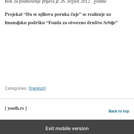
Rok za podnošenje prijava je 26. avgust 2012 . godine
Projekat “Da se njihova poruka čuje” se realizuje uz
finansijsku podršku
“Fonda za otvoreno društvo Srbije”
Categories:
[treninzi]
[ youth.rs ]
Back to top
Exit mobile version