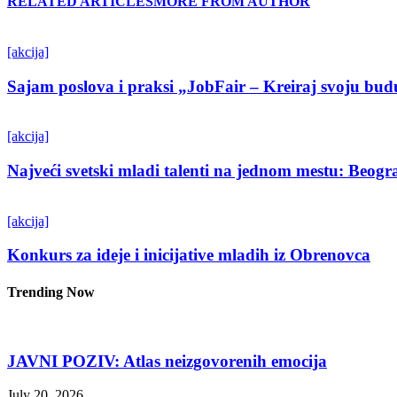
RELATED ARTICLES
MORE FROM AUTHOR
[akcija]
Sajam poslova i praksi „JobFair – Kreiraj svoju bud
[akcija]
Najveći svetski mladi talenti na jednom mestu: Beo
[akcija]
Konkurs za ideje i inicijative mladih iz Obrenovca
Trending Now
JAVNI POZIV: Atlas neizgovorenih emocija
July 20, 2026