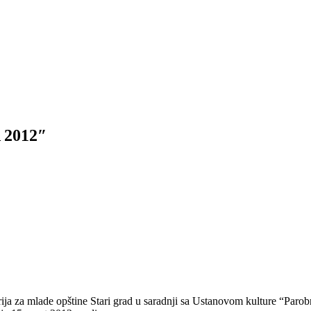
2012″
ija za mlade opštine Stari grad u saradnji sa Ustanovom kulture “Parob