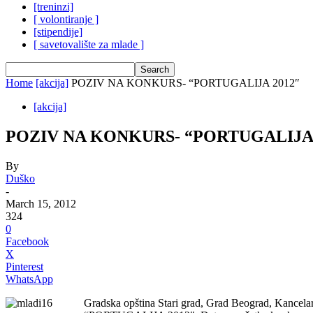
[treninzi]
[ volontiranje ]
[stipendije]
[ savetovalište za mlade ]
Home
[akcija]
POZIV NA KONKURS- “PORTUGALIJA 2012″
[akcija]
POZIV NA KONKURS- “PORTUGALIJA 
By
Duško
-
March 15, 2012
324
0
Facebook
X
Pinterest
WhatsApp
Gradska opština Stari grad, Grad Beograd, Kancelar