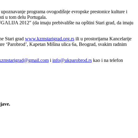
roz upoznavanje programa ovogodišnje evropske prestonice kulture i
ti u tom delu Portugala.
GALIJA 2012″ (da imaju prebivalište na opštini Stari grad, da imaju
ne Stari grad
www.kzmstarigrad.org.rs
ili u prostorijama Kancelarije
ture ‘Parobrod’, Kapetan Mišina ulica 6a, Beograd, svakim radnim
kzmstarigrad@gmail.com
i
info@ukparobrod.rs
kao i na telefon
jave.