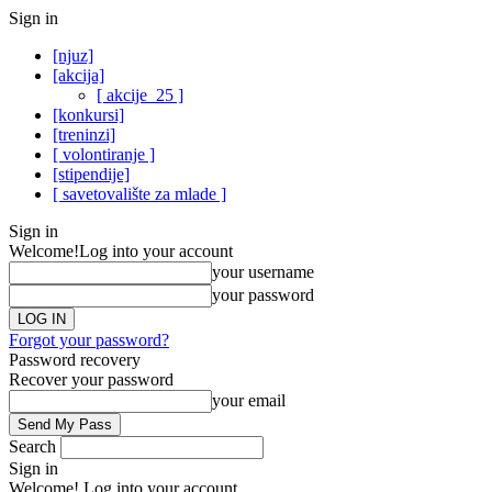
Sign in
[njuz]
[akcija]
[ akcije_25 ]
[konkursi]
[treninzi]
[ volontiranje ]
[stipendije]
[ savetovalište za mlade ]
Sign in
Welcome!
Log into your account
your username
your password
Forgot your password?
Password recovery
Recover your password
your email
Search
Sign in
Welcome! Log into your account