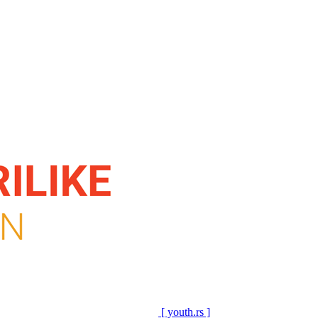
[ youth.rs ]