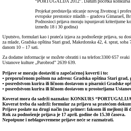
“PORTUGALIJA 2012″. Datum početka konkursa je
Projekat predstavlja sticanje novog životnog i prof
evropske prestonice mladih – gradova Gimaraeš, Brag
Podnosioci prijava moraju ispunjavati kriterijume 
između 18 i 30 godina)
Uputstvo, formulari kao i prateća izjava za podnošenje prijava, su dos
za mlade, Gradska opština Stari grad, Makedonska 42, 4. sprat, soba
danom 10 – 17 sati.
Za dodatne informacije se možete obratiti i na telefon:3300 657 svaki
Ustanove kulture „Parobrod” 2639 639.
Prijave se moraju dostaviti u zapečaćenoj koverti i to:
• preporučenom poštom na adresu: Gradska opština Stari grad,
• posredstvom kurira ili ličnom dostavom u pisarnici Gradske op
• posredstvom kurira ili ličnom dostavom u prostorijama Ustano
Koverat mora da sadrži naznaku: KONKURS “PORTUGALIJA 2012″
Koverat treba da sadrži: formular za prijavu sa pratećom doku
Prijave poslate na drugi način (na primer: faksom ili mejlom) ili 
Rok za podnošenje prijava je 17 april. godine do 15.30 časova.
Nepotpune i neblagovremene prijave neće se razmatrati.