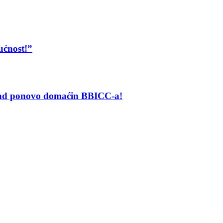
ućnost!”
grad ponovo domaćin BBICC-a!