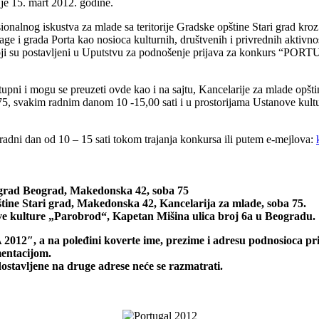
 15. mart 2012. godine.
esionalnog iskustva za mlade sa teritorije Gradske opštine Stari grad k
e i grada Porta kao nosioca kulturnih, društvenih i privrednih aktivnos
koji su postavljeni u Uputstvu za podnošenje prijava za konkurs “PORTU
tupni i mogu se preuzeti ovde kao i na sajtu, Kancelarije za mlade opšti
 75, svakim radnim danom 10 -15,00 sati i u prostorijama Ustanove kul
 radni dan od 10 – 15 sati tokom trajanja konkursa ili putem e-mejlova:
 grad Beograd, Makedonska 42, soba 75
štine Stari grad, Makedonska 42, Kancelarija za mlade, soba 75.
ve kulture „Parobrod“, Kapetan Mišina ulica broj 6a u Beogradu.
, a na poleđini koverte ime, prezime i adresu podnosioca pri
mentacijom.
dostavljene na druge adrese neće se razmatrati.