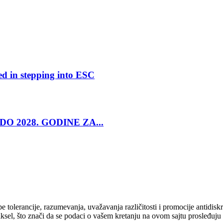
ed in stepping into ESC
O 2028. GODINE ZA...
cipe tolerancije, razumevanja, uvažavanja različitosti i promocije antid
ksel, što znači da se podaci o vašem kretanju na ovom sajtu prosleđuju