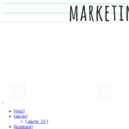
[njuz]
[akcija]
[ akcije_25 ]
[konkursi]