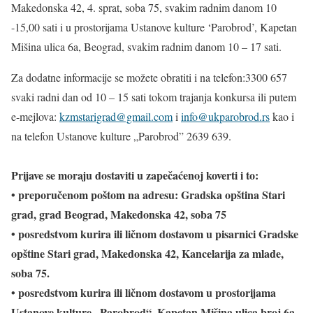
Makedonska 42, 4. sprat, soba 75, svakim radnim danom 10
-15,00 sati i u prostorijama Ustanove kulture ‘Parobrod’, Kapetan
Mišina ulica 6a, Beograd, svakim radnim danom 10 – 17 sati.
Za dodatne informacije se možete obratiti i na telefon:3300 657
svaki radni dan od 10 – 15 sati tokom trajanja konkursa ili putem
e-mejlova:
kzmstarigrad@gmail.com
i
info@ukparobrod.rs
kao i
na telefon Ustanove kulture „Parobrod” 2639 639.
Prijave se moraju dostaviti u zapečaćenoj koverti i to:
• preporučenom poštom na adresu: Gradska opština Stari
grad, grad Beograd, Makedonska 42, soba 75
• posredstvom kurira ili ličnom dostavom u pisarnici Gradske
opštine Stari grad, Makedonska 42, Kancelarija za mlade,
soba 75.
• posredstvom kurira ili ličnom dostavom u prostorijama
Ustanove kulture „Parobrod“, Kapetan Mišina ulica broj 6a