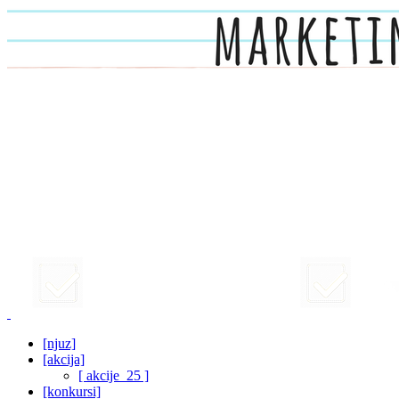
[njuz]
[akcija]
[ akcije_25 ]
[konkursi]