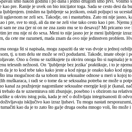
pavali smo nakon godinu i po dana i jedno drugom smo prvi. Volimo se 
je kao pre.
Ranije je uvek on bio inicijator toga. Sada se cesto desi da 
za ljubljenjem. (mislim na ljubljenje sa jezikom, ostali poljupci su uces
 uglavnom ne zeli sex. Takodje, on i masturbira. Zato mi nije jasno, ka
 pre, sve to stoji, ali da me ne zeli vise tako cesto kao i pre. Njemu je
i sam ne zna (jer ni on ne zna zasto mu se to desava)? Mi pricamo sve i
im jer mu nije ni do sexa. Meni to nije jasno jer je meni ljubljenje izraz
, da cete me razumeti, mada znam da ovo nije jedinstven problem. Hv
a onoga šti si napisala, mogu zapaziti da ste vas dvoje u jednoj ozbiljno
om, tj. u tom delu ste može se reći podudarni. Takođe, imate oboje i p
javate. Ono u čemu se razlikujete (u okviru onoga što si napisala) je to
u telesnih nežnosti. On ’ljubljenje bez jezika’ praktikuje, i to je njemu
m da je to kod tebe tako kako jeste a kod njega je onako kako kod njega
 što ima mogućnost da sa tobom ima seksualne odnose u meri u kojoj to ž
h muškaraca, i radi se o tome da se seksualna potreba ne može u potpun
o kanal za pražnjenje nagomilane seksualne energije koji je (kanal, na
 trebalo da te uznemirava niti zbunjuje, posebno i s obzirom na relativ
like u okviru istog pola, kada je reč o doživljaju integrisanosti ili od
doživljavaju isključivo kao izraz ljubavi. Tu mogu nastati nesporazumi
 tumačiti kao da je to zato što ga/je druga osoba mnogo voli, što može 