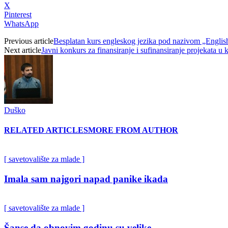
X
Pinterest
WhatsApp
Previous article
Besplatan kurs engleskog jezika pod nazivom „Englis
Next article
Javni konkurs za finansiranje i sufinansiranje projekata u
Duško
RELATED ARTICLES
MORE FROM AUTHOR
[ savetovalište za mlade ]
Imala sam najgori napad panike ikada
[ savetovalište za mlade ]
Šanse da obnovim godinu su velike