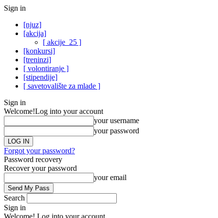
Sign in
[njuz]
[akcija]
[ akcije_25 ]
[konkursi]
[treninzi]
[ volontiranje ]
[stipendije]
[ savetovalište za mlade ]
Sign in
Welcome!
Log into your account
your username
your password
Forgot your password?
Password recovery
Recover your password
your email
Search
Sign in
Welcome! Log into your account