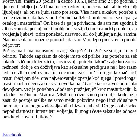
Postovani, Imam 20 godina, a decko 18. Zajedno smo 2 i po godine. S
ljubavi i ljubljenja. Mi imamo sex redovno, on se napali, ali to vise ni
ljjubljenja, ali on se ljubi samo pre sexa. Vise nema nikakvu potrebu 
mene ovo nekada bas zaboli. On nema fizicki problem, on se napali, ali
ostalog i masturbira? On kaze da ga ja privlacim, da sam mu zgodna kao i
ali osecam da postoji neki problem u vezi, da on ima neki problem, a n
vodjenja ljubavi, osim ponekad, naravno, ali do ljubljenja nije, samim t
Nadam se da mi mozete pomoci i da sam Vam lepo predstavila problem
odgovor:
Poštovana Lana, na osnovu ovoga što pišeš, i držeći se strogo u okvirim
odnosu. Takođe zapažam da oboje imate od prilike istu potrebu za seks
takođe, sličnom intenzitetu, i ovu svoju potrebu takođe zajedno zadovol
nežnosti, dok je on doživljava kao seksualnu predigru a ne i kao razmen
jedna razlika među vama, ona ne mora zaista ništa drugo da znači, osi
masturbacijom tiče, ona najverovatnije opstaje kod njega i pored toga
masturbaciju nego za seks sa devojkama. Ovo je tako sa većinom mladi
devojkom, već je potrebno „dodatno pražnjenje“ kroz masturbaciju, ka
mladosti većine muškaraca. Mislim da ovo, samo po sebi, takođe ne bi
znati da postoje razlike ne samo među polovima nego i individualne raz
potrebu, koju mogu zadovoljavati u i izvan ljubavi. Druge osobe seks 
nepodudarnost u intenzitetu voljenja. Ili mogu česte seksualne odnose
pozdravi, Jovan Ratković.
Facebook