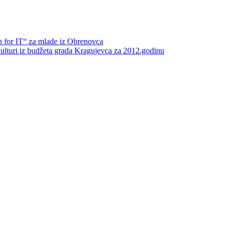
h for IT“ za mlade iz Obrenovca
 kulturi iz budžeta grada Kragujevca za 2012.godinu