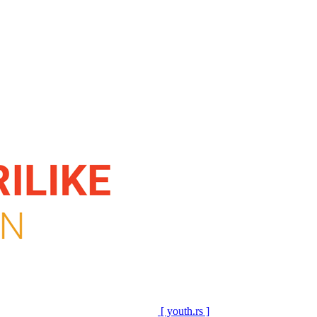
[ youth.rs ]