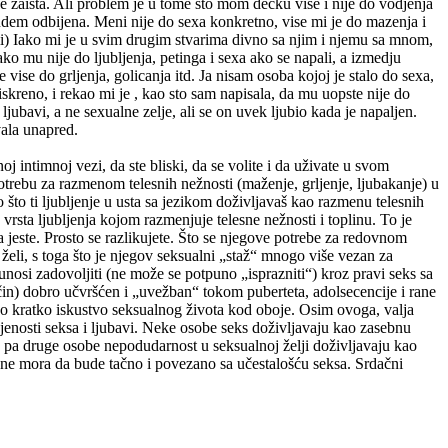
zaista. Ali problem je u tome sto mom decku vise i nije do vodjenja
budem odbijena. Meni nije do sexa konkretno, vise mi je do mazenja i
tali) Iako mi je u svim drugim stvarima divno sa njim i njemu sa mnom,
ko mu nije do ljubljenja, petinga i sexa ako se napali, a izmedju
 vise do grljenja, golicanja itd. Ja nisam osoba kojoj je stalo do sexa,
skreno, i rekao mi je , kao sto sam napisala, da mu uopste nije do
 ljubavi, a ne sexualne zelje, ali se on uvek ljubio kada je napaljen.
ala unapred.
j intimnoj vezi, da ste bliski, da se volite i da uživate u svom
otrebu za razmenom telesnih nežnosti (maženje, grljenje, ljubakanje) u
 što ti ljubljenje u usta sa jezikom doživljavaš kao razmenu telesnih
 vrsta ljubljenja kojom razmenjuje telesne nežnosti i toplinu. To je
 jeste. Prosto se razlikujete. Što se njegove potrebe za redovnom
eli, s toga što je njegov seksualni „staž“ mnogo više vezan za
osi zadovoljiti (ne može se potpuno „isprazniti“) kroz pravi seks sa
čin) dobro učvršćen i „uvežban“ tokom puberteta, adolsecencije i rane
no kratko iskustvo seksualnog života kod oboje. Osim ovoga, valja
vojenosti seksa i ljubavi. Neke osobe seks doživljavaju kao zasebnu
, pa druge osobe nepodudarnost u seksualnoj želji doživljavaju kao
i ne mora da bude tačno i povezano sa učestalošću seksa. Srdačni