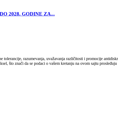
O 2028. GODINE ZA...
cipe tolerancije, razumevanja, uvažavanja različitosti i promocije antid
ksel, što znači da se podaci o vašem kretanju na ovom sajtu prosleđuju