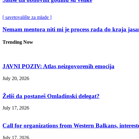
[ savetovalište za mlade ]
Nemam mentora niti mi je process rada do kraja jasa
Trending Now
JAVNI POZIV: Atlas neizgovorenih emocija
July 20, 2026
Želiš da postaneš Omladinski delegat?
July 17, 2026
Call for organizations from Western Balkans, interest
July 17, 2026