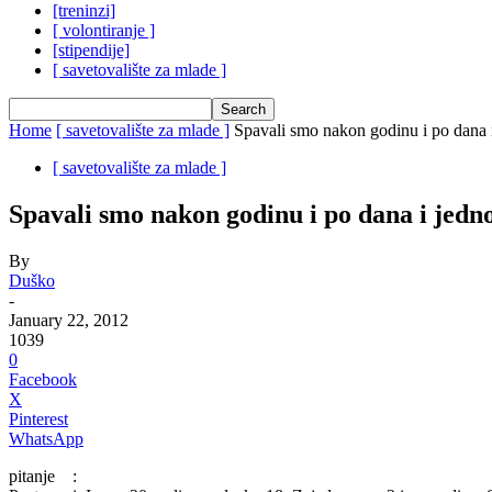
[treninzi]
[ volontiranje ]
[stipendije]
[ savetovalište za mlade ]
Home
[ savetovalište za mlade ]
Spavali smo nakon godinu i po dana 
[ savetovalište za mlade ]
Spavali smo nakon godinu i po dana i jed
By
Duško
-
January 22, 2012
1039
0
Facebook
X
Pinterest
WhatsApp
pitanje :