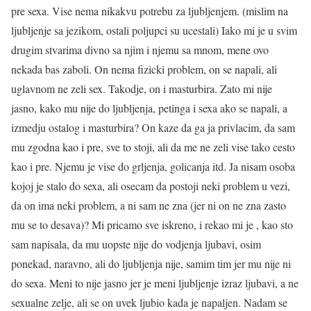
pre sexa. Vise nema nikakvu potrebu za ljubljenjem. (mislim na
ljubljenje sa jezikom, ostali poljupci su ucestali) Iako mi je u svim
drugim stvarima divno sa njim i njemu sa mnom, mene ovo
nekada bas zaboli. On nema fizicki problem, on se napali, ali
uglavnom ne zeli sex. Takodje, on i masturbira. Zato mi nije
jasno, kako mu nije do ljubljenja, petinga i sexa ako se napali, a
izmedju ostalog i masturbira? On kaze da ga ja privlacim, da sam
mu zgodna kao i pre, sve to stoji, ali da me ne zeli vise tako cesto
kao i pre. Njemu je vise do grljenja, golicanja itd. Ja nisam osoba
kojoj je stalo do sexa, ali osecam da postoji neki problem u vezi,
da on ima neki problem, a ni sam ne zna (jer ni on ne zna zasto
mu se to desava)? Mi pricamo sve iskreno, i rekao mi je , kao sto
sam napisala, da mu uopste nije do vodjenja ljubavi, osim
ponekad, naravno, ali do ljubljenja nije, samim tim jer mu nije ni
do sexa. Meni to nije jasno jer je meni ljubljenje izraz ljubavi, a ne
sexualne zelje, ali se on uvek ljubio kada je napaljen. Nadam se