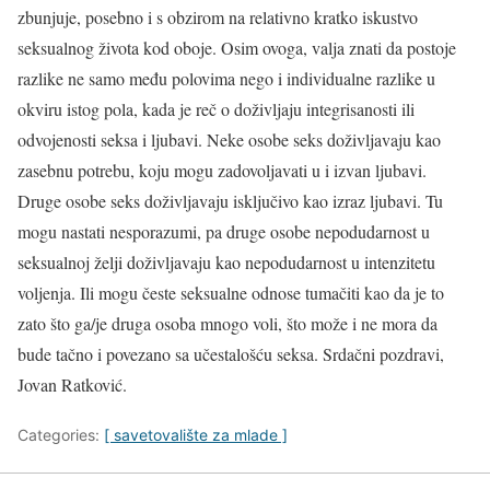
zbunjuje, posebno i s obzirom na relativno kratko iskustvo
seksualnog života kod oboje. Osim ovoga, valja znati da postoje
razlike ne samo među polovima nego i individualne razlike u
okviru istog pola, kada je reč o doživljaju integrisanosti ili
odvojenosti seksa i ljubavi. Neke osobe seks doživljavaju kao
zasebnu potrebu, koju mogu zadovoljavati u i izvan ljubavi.
Druge osobe seks doživljavaju isključivo kao izraz ljubavi. Tu
mogu nastati nesporazumi, pa druge osobe nepodudarnost u
seksualnoj želji doživljavaju kao nepodudarnost u intenzitetu
voljenja. Ili mogu česte seksualne odnose tumačiti kao da je to
zato što ga/je druga osoba mnogo voli, što može i ne mora da
bude tačno i povezano sa učestalošću seksa. Srdačni pozdravi,
Jovan Ratković.
Categories:
[ savetovalište za mlade ]