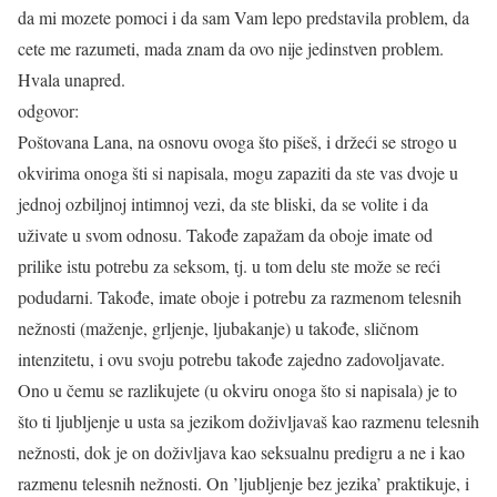
da mi mozete pomoci i da sam Vam lepo predstavila problem, da
cete me razumeti, mada znam da ovo nije jedinstven problem.
Hvala unapred.
odgovor:
Poštovana Lana, na osnovu ovoga što pišeš, i držeći se strogo u
okvirima onoga šti si napisala, mogu zapaziti da ste vas dvoje u
jednoj ozbiljnoj intimnoj vezi, da ste bliski, da se volite i da
uživate u svom odnosu. Takođe zapažam da oboje imate od
prilike istu potrebu za seksom, tj. u tom delu ste može se reći
podudarni. Takođe, imate oboje i potrebu za razmenom telesnih
nežnosti (maženje, grljenje, ljubakanje) u takođe, sličnom
intenzitetu, i ovu svoju potrebu takođe zajedno zadovoljavate.
Ono u čemu se razlikujete (u okviru onoga što si napisala) je to
što ti ljubljenje u usta sa jezikom doživljavaš kao razmenu telesnih
nežnosti, dok je on doživljava kao seksualnu predigru a ne i kao
razmenu telesnih nežnosti. On ’ljubljenje bez jezika’ praktikuje, i