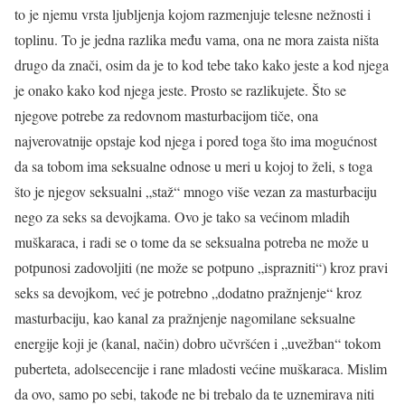
to je njemu vrsta ljubljenja kojom razmenjuje telesne nežnosti i
toplinu. To je jedna razlika među vama, ona ne mora zaista ništa
drugo da znači, osim da je to kod tebe tako kako jeste a kod njega
je onako kako kod njega jeste. Prosto se razlikujete. Što se
njegove potrebe za redovnom masturbacijom tiče, ona
najverovatnije opstaje kod njega i pored toga što ima mogućnost
da sa tobom ima seksualne odnose u meri u kojoj to želi, s toga
što je njegov seksualni „staž“ mnogo više vezan za masturbaciju
nego za seks sa devojkama. Ovo je tako sa većinom mladih
muškaraca, i radi se o tome da se seksualna potreba ne može u
potpunosi zadovoljiti (ne može se potpuno „isprazniti“) kroz pravi
seks sa devojkom, već je potrebno „dodatno pražnjenje“ kroz
masturbaciju, kao kanal za pražnjenje nagomilane seksualne
energije koji je (kanal, način) dobro učvršćen i „uvežban“ tokom
puberteta, adolsecencije i rane mladosti većine muškaraca. Mislim
da ovo, samo po sebi, takođe ne bi trebalo da te uznemirava niti