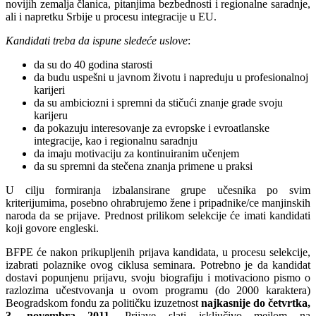
novijih zemalja članica, pitanjima bezbednosti i regionalne saradnje,
ali i napretku Srbije u procesu integracije u EU.
Kandidati treba da ispune sledeće uslove
:
da su do 40 godina starosti
da budu uspešni u javnom životu i napreduju u profesionalnoj
karijeri
da su ambiciozni i spremni da stičući znanje grade svoju
karijeru
da pokazuju interesovanje za evropske i evroatlanske
integracije, kao i regionalnu saradnju
da imaju motivaciju za kontinuiranim učenjem
da su spremni da stečena znanja primene u praksi
U cilju formiranja izbalansirane grupe učesnika po svim
kriterijumima, posebno ohrabrujemo žene i pripadnike/ce manjinskih
naroda da se prijave. Prednost prilikom selekcije će imati kandidati
koji govore engleski.
BFPE će nakon prikupljenih prijava kandidata, u procesu selekcije,
izabrati polaznike ovog ciklusa seminara. Potrebno je da kandidat
dostavi popunjenu prijavu, svoju biografiju i motivaciono pismo o
razlozima učestvovanja u ovom programu (do 2000 karaktera)
Beogradskom fondu za političku izuzetnost
najkasnije do četvrtka,
3. novembra 2011.
Prijave slati isključivo mejlom na