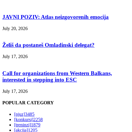
JAVNI POZIV: Atlas neizgovorenih emocija
July 20, 2026
Želiš da postaneš Omladinski delegat?
July 17, 2026
Call for organizations from Western Balkans,
interested in stepping into ESC
July 17, 2026
POPULAR CATEGORY
[njuz]
3485
[konkursi]
2258
[treninzi]
1879
[akcija]
1205