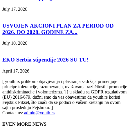
July 17, 2026
USVOJEN AKCIONI PLAN ZA PERIOD OD
2026. DO 2028. GODINE ZA...
July 10, 2026
EKO Serbia stipendije 2026 SU TU!
April 17, 2026
[ youth.rs prilikom objavjivanja i plasiranja sadržaja primenjuje
principe tolerancije, razumevanja, uvažavanja različitosti i promocije
antidiskriminacije i volonterizma. ] [ u skladu sa GDPR regulativom
(EU) 2016/679, dužni smo da vas obavestimo da youth.rs koristi
Fejsbuk Piksel, što znači da se podaci o vašem kretanju na ovom
sajtu prosleđuju Fejsbuku. ]
Contact us:
admin@youth.rs
EVEN MORE NEWS