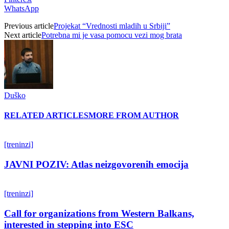
WhatsApp
Previous article
Projekat “Vrednosti mladih u Srbiji”
Next article
Potrebna mi je vasa pomocu vezi mog brata
Duško
RELATED ARTICLES
MORE FROM AUTHOR
[treninzi]
JAVNI POZIV: Atlas neizgovorenih emocija
[treninzi]
Call for organizations from Western Balkans,
interested in stepping into ESC