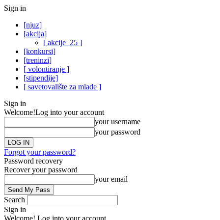
Sign in
[njuz]
[akcija]
[ akcije_25 ]
[konkursi]
[treninzi]
[ volontiranje ]
[stipendije]
[ savetovalište za mlade ]
Sign in
Welcome!
Log into your account
your username
your password
Forgot your password?
Password recovery
Recover your password
your email
Search
Sign in
Welcome! Log into your account