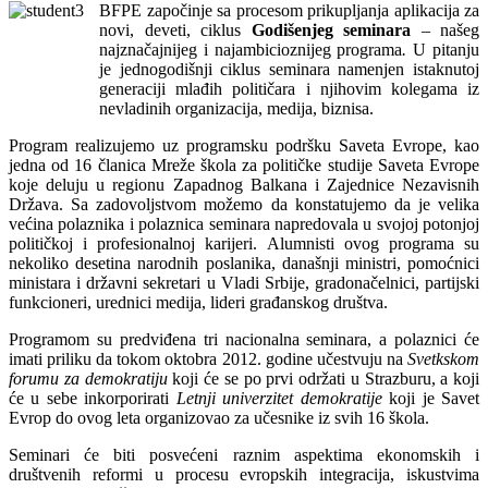
BFPE započinje sa procesom prikupljanja aplikacija za
novi, deveti, ciklus
Godišenjeg seminara
– našeg
najznačajnijeg i najambicioznijeg programa
.
U pitanju
je jednogodišnji ciklus seminara namenjen istaknutoj
generaciji mlađih političara i njihovim kolegama iz
nevladinih organizacija, medija, biznisa.
Program realizujemo uz programsku podršku Saveta Evrope, kao
jedna od 16 članica Mreže škola za političke studije Saveta Evrope
koje deluju u regionu Zapadnog Balkana i Zajednice Nezavisnih
Država. Sa zadovoljstvom možemo da konstatujemo da je velika
većina polaznika i polaznica seminara napredovala u svojoj potonjoj
političkoj i profesionalnoj karijeri. Alumnisti ovog programa su
nekoliko desetina narodnih poslanika, današnji ministri, pomoćnici
ministara i državni sekretari u Vladi Srbije, gradonačelnici, partijski
funkcioneri, urednici medija, lideri građanskog društva.
Programom su predviđena tri nacionalna seminara, a polaznici će
imati priliku da tokom oktobra 2012. godine učestvuju na
Svetkskom
forumu za demokratiju
koji će se po prvi održati u Strazburu, a koji
će u sebe inkorporirati
Letnji univerzitet demokratije
koji je Savet
Evrop do ovog leta organizovao za učesnike iz svih 16 škola.
Seminari će biti posvećeni raznim aspektima ekonomskih i
društvenih reformi u procesu evropskih integracija, iskustvima