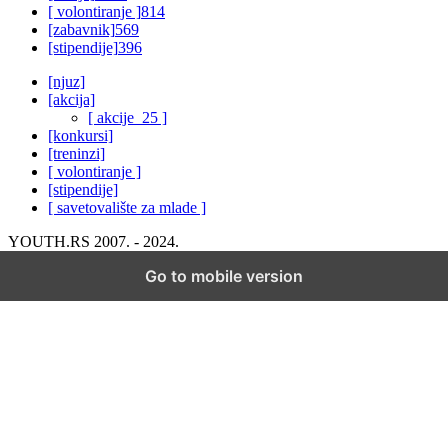
[ volontiranje ]
814
[zabavnik]
569
[stipendije]
396
[njuz]
[akcija]
[ akcije_25 ]
[konkursi]
[treninzi]
[ volontiranje ]
[stipendije]
[ savetovalište za mlade ]
YOUTH.RS 2007. - 2024.
Go to mobile version