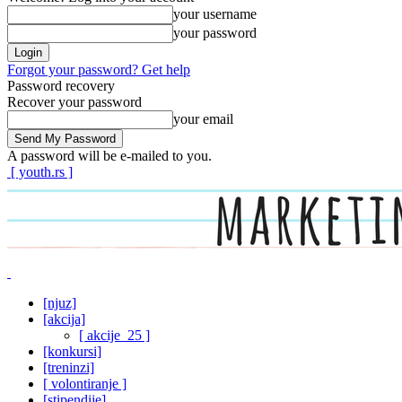
your username
your password
Forgot your password? Get help
Password recovery
Recover your password
your email
A password will be e-mailed to you.
[ youth.rs ]
[njuz]
[akcija]
[ akcije_25 ]
[konkursi]
[treninzi]
[ volontiranje ]
[stipendije]