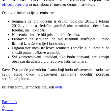
office@bfpe.org
sa naznakom
Prijava za Godišnji seminar
.
Osnovne informacije o seminaru:
Seminari će biti održani u drugoj polovini 2011. i tokom
2012. godine u sledećim predloženim terminima: decembar,
februar, maj, oktobar.
Na seminarima će biti prisutno 40 učesnika.
Predavači na seminaru će biti istaknuti stručnjaci i javne
ličnosti iz naše zemlje i inostranstva.
Organizator snosi troškove seminara i smeštaja, a učesnici će
snositi putne troškove u zemlji.
Svi zainteresovani kandidati, ako budu pozvani, preuzimaju
obavezu da učestvuju u radu sva četiri seminara.
Savet Evrope će polaznicima/cama koji budu učestvovali u radu sve
četiri etape ovog obrazovnog programa dodeliti poseban
sertifikat/diplomu.
Prijavni formular možete preuzeti
ovde.
Facebook
X
Pinterest